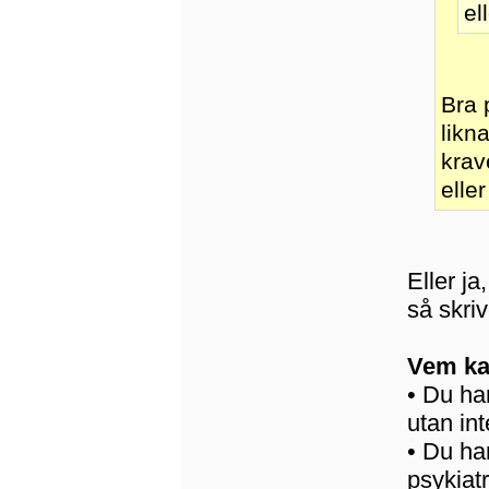
el
Bra 
likn
krav
elle
Eller ja
så skri
Vem ka
• Du ha
utan int
• Du ha
psykiatr