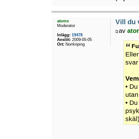
Vill d
atoms
Moderator
av
ato
Inlägg:
19478
Anslöt:
2009-05-05
Ort:
Norrköping
Fu
Elle
svar
Vem
• Du
utan
• Du
psyk
skäl