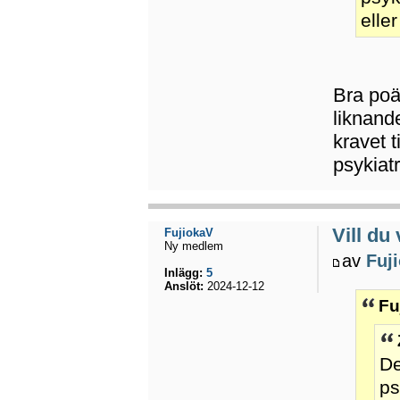
elle
Bra poä
liknand
kravet t
psykiat
Vill d
FujiokaV
Ny medlem
av
Fuj
Inlägg:
5
Anslöt:
2024-12-12
Fu
De
ps