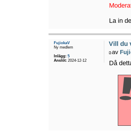
Moderat
La in de
Vill d
FujiokaV
Ny medlem
av
Fuj
Inlägg:
5
Anslöt:
2024-12-12
Då detta