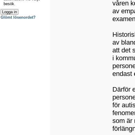
våren k
besök.
av empat
examen
Glömt lösenordet?
Historis
av blan
att det
i kommu
persone
endast 
Därför 
persone
för auti
fenomen
som är 
förlängn