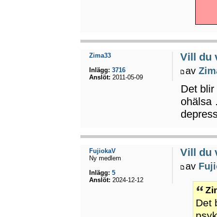
Vill d
Zima33
av
Zim
Inlägg:
3716
Anslöt:
2011-05-09
Det blir
ohälsa …
depress
Vill d
FujiokaV
Ny medlem
av
Fuj
Inlägg:
5
Anslöt:
2024-12-12
Zi
Det 
psyk