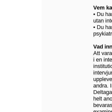
Vem ka
• Du ha
utan int
• Du ha
psykiatr
Vad in
Att var
i en int
institu
intervj
uppleve
andra. 
Deltaga
helt ano
bevaras
examine