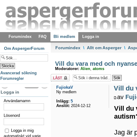
Forumindex
FAQ
Bli medlem
Logga in
Forumindex
\
Allt om Asperger
\
Asp
Om AspergerForum
Vill du vara med och nyans
Moderatorer:
Alien
,
atoms
Avancerad sökning
Tråden
Forumregler
låst
Vill d
FujiokaV
Logga in
Ny medlem
av
Fuj
Användarnamn
Inlägg:
5
Anslöt:
2024-12-12
Vill d
autism
Lösenord
Logga in mig
Jag är 
automatiskt vid varje