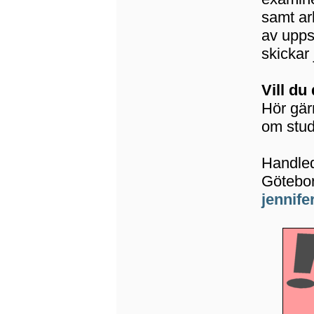
samt ark
av upps
skickar 
Vill du
Hör gär
om stud
Handled
Götebor
jennife