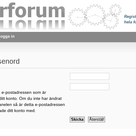
Regist
hela f
ogga in
senord
:
a e-postadressen som är
itt konto. Om du inte har ändrat
panelen så är detta e-postadressen
ade ditt konto med.