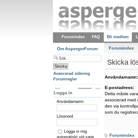
Forumindex
FAQ
Bli medlem
L
Forumindex
Om AspergerForum
Skicka lö
Avancerad sökning
Användarnamn
Forumregler
E-postadress:
Logga in
Detta måste var
associerad med d
Användarnamn
den via kontroll
som du registrer
Lösenord
Logga in mig
Forumindex
automatiskt vid varje