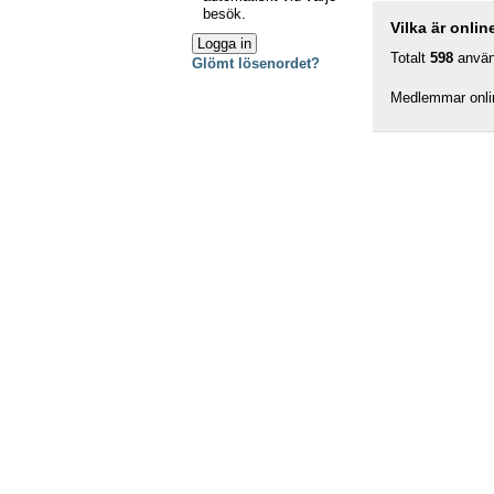
besök.
Vilka är onlin
Totalt
598
använd
Glömt lösenordet?
Medlemmar onli