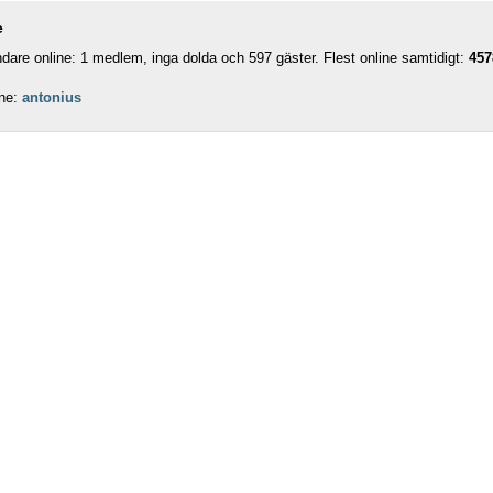
e
are online: 1 medlem, inga dolda och 597 gäster. Flest online samtidigt:
457
ne:
antonius