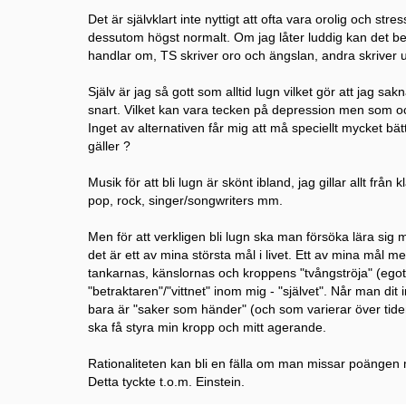
Det är självklart inte nyttigt att ofta vara orolig och st
dessutom högst normalt. Om jag låter luddig kan det bero 
handlar om, TS skriver oro och ängslan, andra skriver 
Själv är jag så gott som alltid lugn vilket gör att jag sa
snart. Vilket kan vara tecken på depression men som oc
Inget av alternativen får mig att må speciellt mycket bät
gäller ?
Musik för att bli lugn är skönt ibland, jag gillar allt från
pop, rock, singer/songwriters mm.
Men för att verkligen bli lugn ska man försöka lära sig
det är ett av mina största mål i livet. Ett av mina mål 
tankarnas, känslornas och kroppens "tvångströja" (ego
"betraktaren"/"vittnet" inom mig - "självet". Når man di
bara är "saker som händer" (och som varierar över tide
ska få styra min kropp och mitt agerande.
Rationaliteten kan bli en fälla om man missar poängen m
Detta tyckte t.o.m. Einstein.