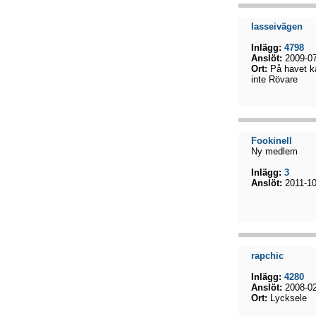
lasseivägen
Inlägg:
4798
Anslöt:
2009-07
Ort:
På havet k
inte Rövare
Fookinell
Ny medlem
Inlägg:
3
Anslöt:
2011-10
rapchic
Inlägg:
4280
Anslöt:
2008-02
Ort:
Lycksele