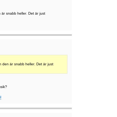
är snabb heller. Det är just
den är snabb heller. Det är just
usik?
I