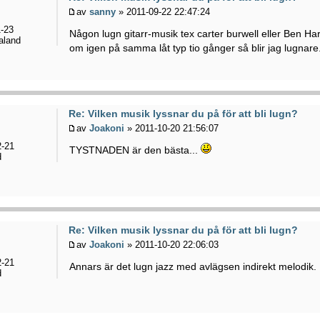
av
sanny
» 2011-09-22 22:47:24
-23
Någon lugn gitarr-musik tex carter burwell eller Ben Har
aland
om igen på samma låt typ tio gånger så blir jag lugnare
Re: Vilken musik lyssnar du på för att bli lugn?
av
Joakoni
» 2011-10-20 21:56:07
-21
TYSTNADEN är den bästa...
d
Re: Vilken musik lyssnar du på för att bli lugn?
av
Joakoni
» 2011-10-20 22:06:03
-21
Annars är det lugn jazz med avlägsen indirekt melodik.
d