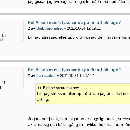
jag gissar jag avreagerar mig eller nått med den låten, 
Re: Vilken musik lyssnar du på för att bli lugn?
av
Bjäbbmonstret
» 2011-10-24 12:19:11
-15
Blir jag stressad eller upprörd kan jag definitivt inte ha
nd
Re: Vilken musik lyssnar du på för att bli lugn?
av
barracuber
» 2011-10-24 13:37:17
-11
e
Bjäbbmonstret skrev:
Blir jag stressad eller upprörd kan jag definitivt i
allting.
Jag menar ju att, vare sig man är ängslig, orolig, stres
aktivera sig och hålla igång sin nyfikenheten snarare än