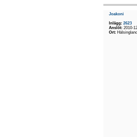
Joakoni
Inlägg:
2623
Anslöt:
2010-12
Ort:
Hälsinglan