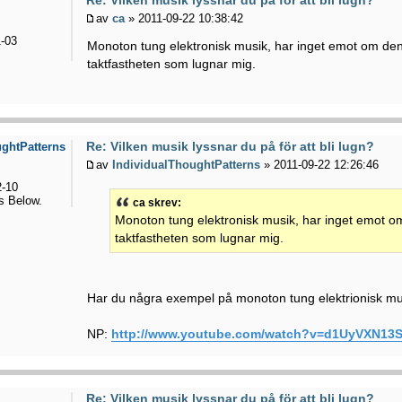
av
ca
» 2011-09-22 10:38:42
-03
Monoton tung elektronisk musik, har inget emot om den 
taktfastheten som lugnar mig.
Re: Vilken musik lyssnar du på för att bli lugn?
ughtPatterns
av
IndividualThoughtPatterns
» 2011-09-22 12:26:46
-10
 Below.
ca skrev:
Monoton tung elektronisk musik, har inget emot om 
taktfastheten som lugnar mig.
Har du några exempel på monoton tung elektrionisk m
NP:
http://www.youtube.com/watch?v=d1UyVXN13S
Re: Vilken musik lyssnar du på för att bli lugn?