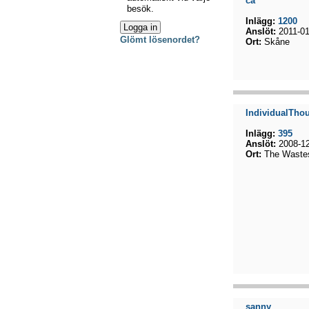
ca
besök.
Inlägg:
1200
Anslöt:
2011-01
Glömt lösenordet?
Ort:
Skåne
IndividualTho
Inlägg:
395
Anslöt:
2008-12
Ort:
The Wastes
sanny