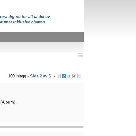
rera dig nu för att ta del av
orumet inklusive chatten.
100 inlägg •
Sida
2
av
5
•
1
2
3
4
5
 (Album).