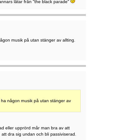
annars låtar från "the black parade"
 någon musik på utan stänger av allting.
nte ha någon musik på utan stänger av
sad eller upprörd mår man bra av att
 att dra sig undan och bli passiviserad.