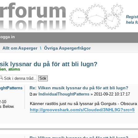
Regist
hela f
ogga in
Allt om Asperger
\
Övriga Aspergerfrågor
ik lyssnar du på för att bli lugn?
ien
,
atoms
Re: Vilken musik lyssnar du på för att bli lugn?
ughtPatterns
av
IndividualThoughtPatterns
» 2011-09-22 10:17:17
-10
Känner rastlös just nu så lyssnar på Gorguts - Obscura
 Below.
http://grooveshark.com/s/Clouded/3NHL9G?src=5
Re: Vilken musik lyssnar du på för att bli lugn?