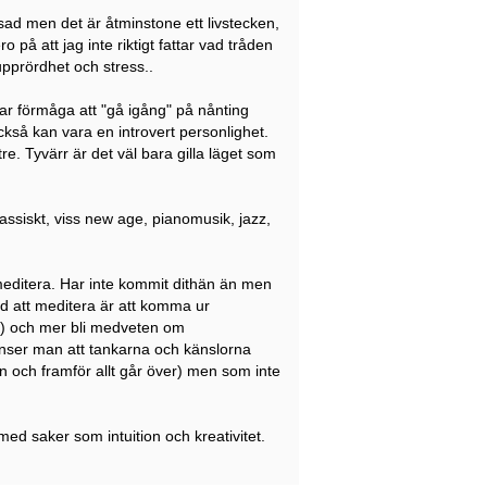
ressad men det är åtminstone ett livstecken,
på att jag inte riktigt fattar vad tråden
upprördhet och stress..
knar förmåga att "gå igång" på nånting
kså kan vara en introvert personlighet.
tre. Tyvärr är det väl bara gilla läget som
 klassiskt, viss new age, pianomusik, jazz,
 meditera. Har inte kommit dithän än men
med att meditera är att komma ur
t) och mer bli medveten om
t inser man att tankarna och känslorna
n och framför allt går över) men som inte
ed saker som intuition och kreativitet.