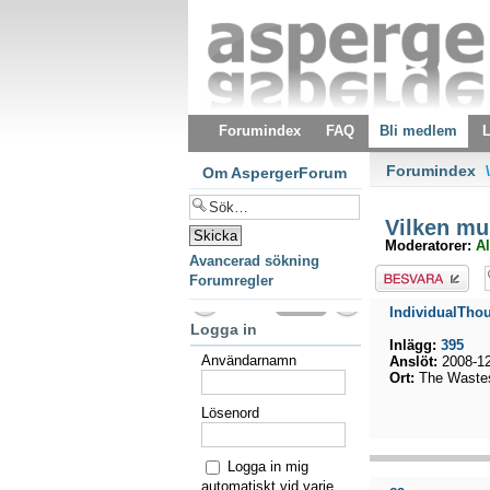
Forumindex
FAQ
Bli medlem
L
Forumindex
\
Om AspergerForum
Vilken mus
Moderatorer:
Al
Avancerad sökning
Besvara
Forumregler
IndividualTho
Logga in
Inlägg:
395
Användarnamn
Anslöt:
2008-12
Ort:
The Wastes
Lösenord
Logga in mig
automatiskt vid varje