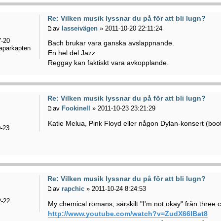
Re: Vilken musik lyssnar du på för att bli lugn?
av
lasseivägen
» 2011-10-20 22:11:24
-20
Bach brukar vara ganska avslappnande.
aparkapten
En hel del Jazz.
Reggay kan faktiskt vara avkopplande.
Re: Vilken musik lyssnar du på för att bli lugn?
av
Fookinell
» 2011-10-23 23:21:29
Katie Melua, Pink Floyd eller någon Dylan-konsert (boo
-23
Re: Vilken musik lyssnar du på för att bli lugn?
av
rapchic
» 2011-10-24 8:24:53
-22
My chemical romans, särskilt "I'm not okay" från three
http://www.youtube.com/watch?v=ZudX66IBat8