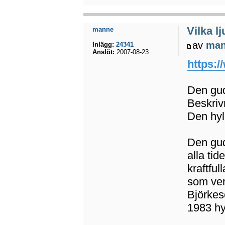
Vilka l
manne
av
ma
Inlägg:
24341
Anslöt:
2007-08-23
https:
Den gu
Beskriv
Den hyl
Den gud
alla tid
kraftful
som ver
Björkes
1983 hy