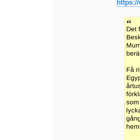
https:/
Det 
Besk
Mumi
berä
Få r
Egyp
årtu
förk
som 
lyck
gång
heml