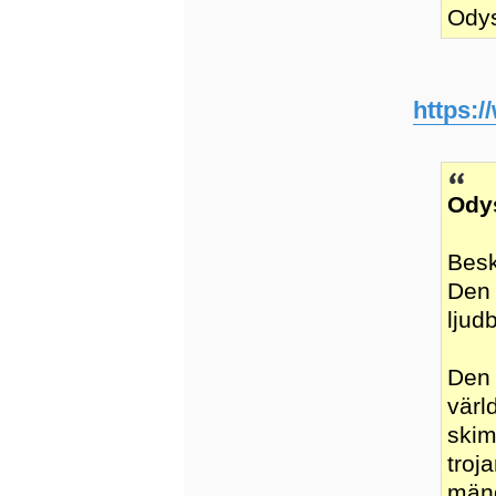
Ody
https:
Ody
Besk
Den 
ljud
Den 
värl
skim
troja
mäng