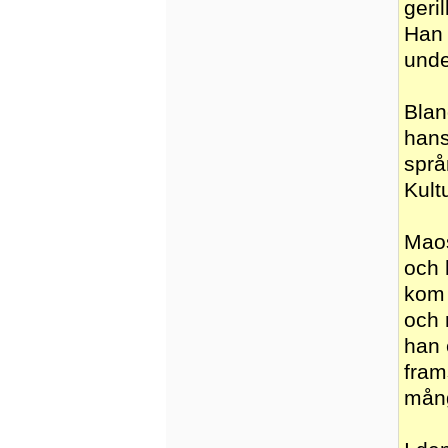
geri
Han 
unde
Blan
hans
språ
Kult
Maos
och 
kom 
och 
han 
fram
mång