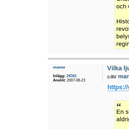
och 
Hist
revo
bely
regi
Vilka l
manne
av
ma
Inlägg:
24341
Anslöt:
2007-08-23
https:
En s
aldr