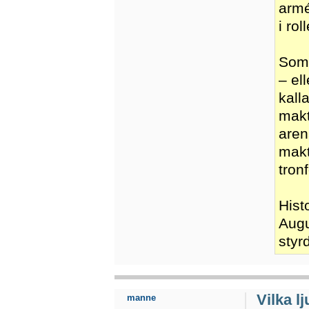
armé
i ro
Som 
– el
kall
makt
aren
makt
tronf
Hist
Augu
styr
Vilka l
manne