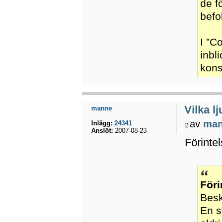
de f
befo
I ”C
inbl
kons
Vilka l
manne
av
ma
Inlägg:
24341
Anslöt:
2007-08-23
Förinte
Föri
Besk
En s