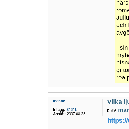
härs
rome
Juli
och 
avgö
I si
myte
hisn
gift
real
Vilka l
manne
av
ma
Inlägg:
24341
Anslöt:
2007-08-23
https: