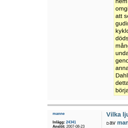
hem 
omgi
att 
gudi
kykl
döds
mång
unda
geno
anna
Dahl
dett
börj
Vilka l
manne
av
ma
Inlägg:
24341
Anslöt:
2007-08-23