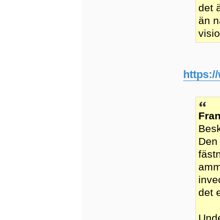
det 
än n
visi
https:
Fran
Besk
Den 
fäst
ammu
inve
det 
Unde