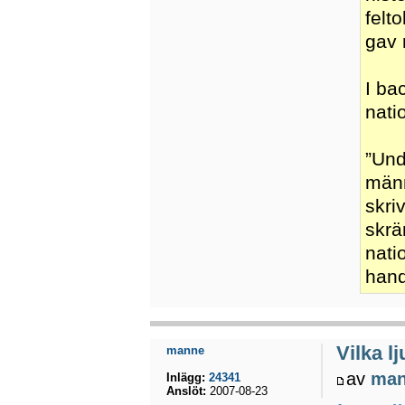
felt
gav 
I ba
nati
”Und
männ
skri
skrä
nati
hand
Vilka l
manne
av
ma
Inlägg:
24341
Anslöt:
2007-08-23