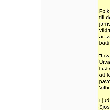
Folk
till
järn
vild
är s
bättr
"Inv
Utva
läst
att 
påve
Vilh
Ljud
Sjös