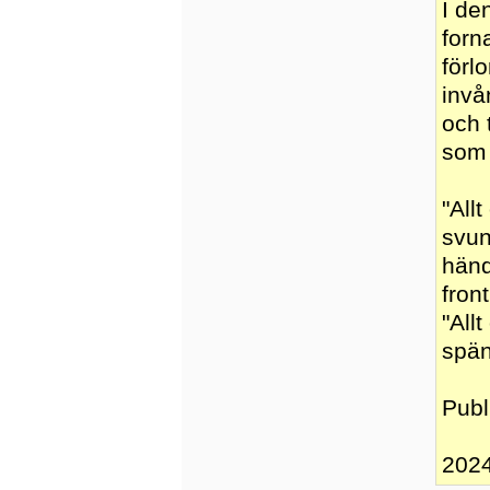
I den
forn
förl
invå
och 
som
"All
svun
händ
fron
"All
spän
Publ
202