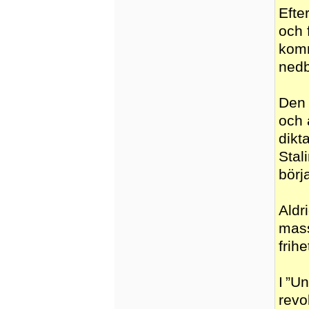
Efte
och 
komm
nedb
Den 
och 
dikt
Stal
börj
Aldr
mass
frih
I ”U
revo