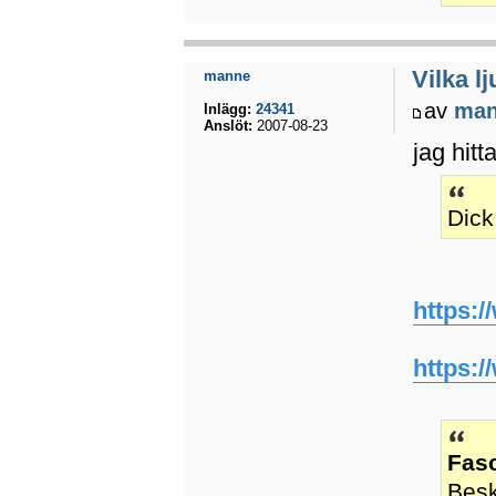
Vilka l
manne
av
ma
Inlägg:
24341
Anslöt:
2007-08-23
jag hit
Dick
https:
https:
Fas
Besk