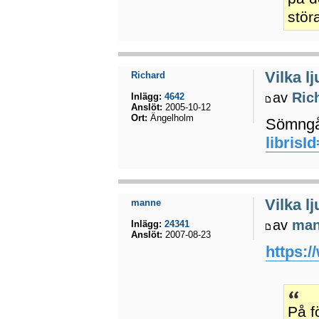
stör
Vilka l
Richard
av
Ric
Inlägg:
4642
Anslöt:
2005-10-12
Ort:
Ängelholm
Sömngå
libris
Vilka l
manne
av
ma
Inlägg:
24341
Anslöt:
2007-08-23
https:
På f