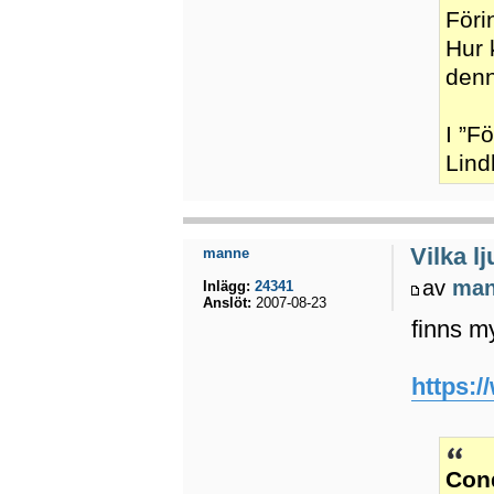
Föri
Hur 
denn
I ”F
Lind
Vilka l
manne
av
ma
Inlägg:
24341
Anslöt:
2007-08-23
finns m
https:
Con