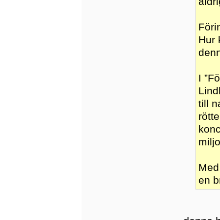
aldr
Föri
Hur 
denn
I ”F
Lind
till
rött
konc
milj
Med 
en b