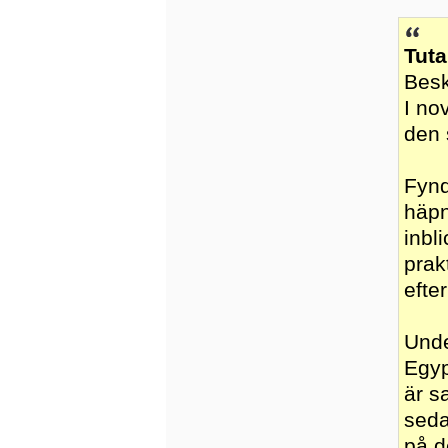
Tut
Besk
I no
den 
Fynd
häpn
inbl
prak
efte
Unde
Egyp
är s
seda
på d