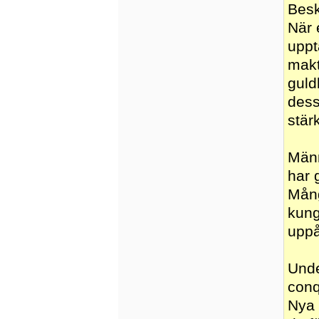
Besk
När 
uppt
makt
guld
dess
stär
Männ
har 
Mång
kung
uppå
Unde
conq
Nya 