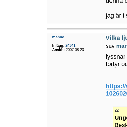
denna b
jag är 
Vilka l
manne
av
ma
Inlägg:
24341
Anslöt:
2007-08-23
lyssnar
tortyr o
https:
102602
Ung
Besk