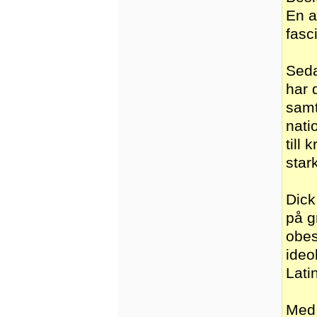
En a
fasc
Seda
har 
samt
nati
till
star
Dick
på g
obes
ideo
Lati
Med 