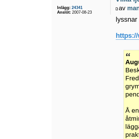
av
ma
Inlägg:
24341
Anslöt:
2007-08-23
lyssnar
https:
Aug
Besk
Fred
grym
pend
Å en
åtmi
lägg
prak