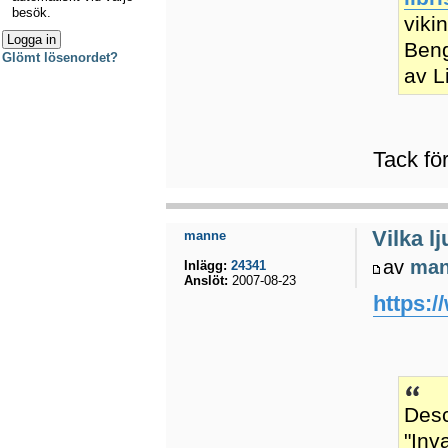
besök.
viki
Beng
Glömt lösenordet?
av L
Tack för
Vilka l
manne
av
ma
Inlägg:
24341
Anslöt:
2007-08-23
https:
Desc
"Inv