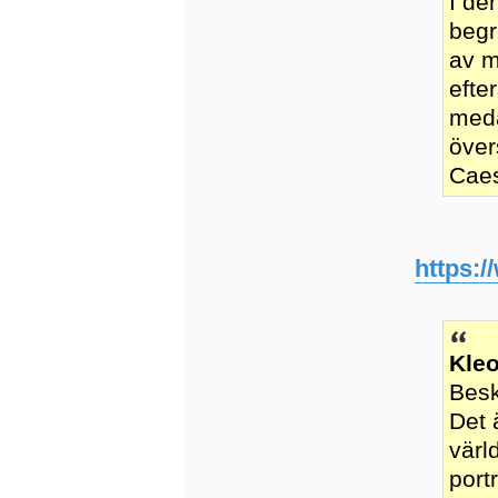
I de
begr
av m
efte
meda
över
Caes
https:
Kleo
Besk
Det 
värl
port