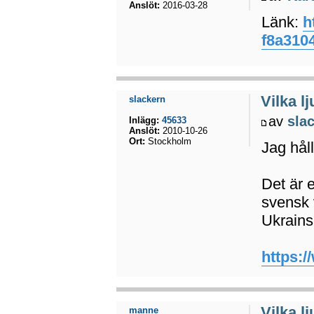
Anslöt:
2016-03-28
Länk:
h
f8a310
Vilka l
slackern
av
sla
Inlägg:
45633
Anslöt:
2010-10-26
Ort:
Stockholm
Jag hål
Det är 
svensk 
Ukrains
https:
Vilka l
manne