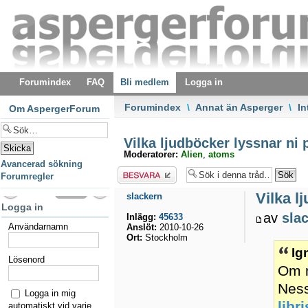
Forumindex
FAQ
Bli medlem
Logga in
Forumindex
\
Annat än Asperger
\
In
Om AspergerForum
Vilka ljudböcker lyssnar ni 
Moderatorer:
Alien
,
atoms
Avancerad sökning
Besvara
Forumregler
Vilka l
slackern
Logga in
av
sla
Inlägg:
45633
Användarnamn
Anslöt:
2010-10-26
Ort:
Stockholm
Ig
Lösenord
Om m
Ness
Logga in mig
lib
automatiskt vid varje