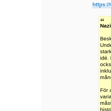
https:
Naz
Besk
Unde
star
idé.
ocks
inkl
mång
För 
vari
måst
hist