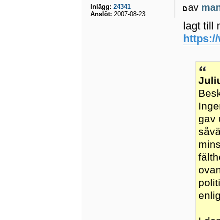
av
ma
Inlägg:
24341
Anslöt:
2007-08-23
lagt til
https:
Juli
Besk
Inge
gav 
såvä
mins
fält
ovan
poli
enlig