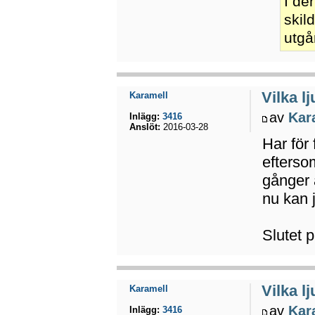
I de
skil
utgå
Vilka l
Karamell
av
Kar
Inlägg:
3416
Anslöt:
2016-03-28
Har för 
efterso
gånger 
nu kan 
Slutet 
Vilka l
Karamell
av
Kar
Inlägg:
3416