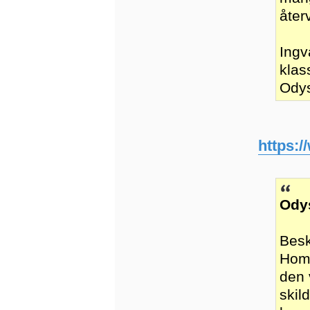
åter
Ingv
klas
Odys
https:
Ody
Besk
Home
den 
skil