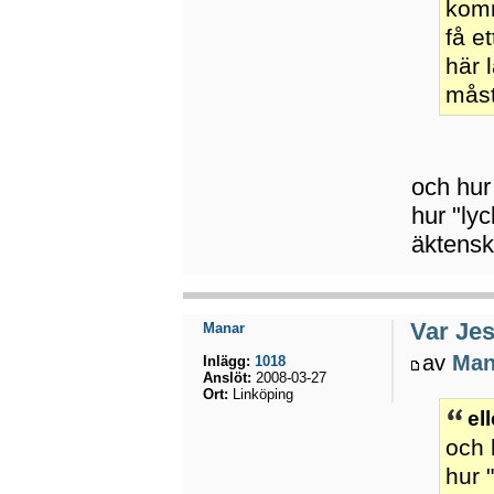
komm
få e
här 
måst
och hur
hur "ly
äktensk
Var Jes
Manar
av
Man
Inlägg:
1018
Anslöt:
2008-03-27
Ort:
Linköping
el
och 
hur 