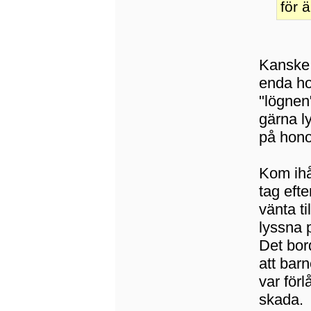
för 
Kanske 
enda ho
"lögnen
gärna ly
på hono
Kom ihå
tag efte
vänta ti
lyssna 
Det bord
att bar
var förl
skada.