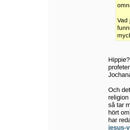
omn
Vad 
funn
myck
Hippie?
profete
Jochana
Och det 
religion
så tar 
hört om
har red
jesus-v