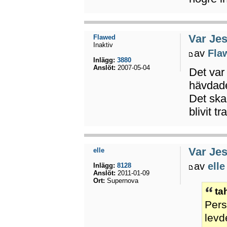
Var Jes
Flawed
Inaktiv
av
Fla
Inlägg:
3880
Anslöt:
2007-05-04
Det var
hävdade 
Det ska
blivit tr
Var Jes
elle
av
elle
Inlägg:
8128
Anslöt:
2011-01-09
Ort:
Supernova
ta
Pers
levd