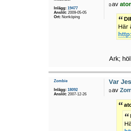
av
ato
Inlägg:
19477
Anslöt:
2009-05-05
Ort:
Norrköping
DI
Här 
http
Ark; hö
Var Jes
Zombie
av
Zom
Inlägg:
18092
Anslöt:
2007-12-26
at
Hä