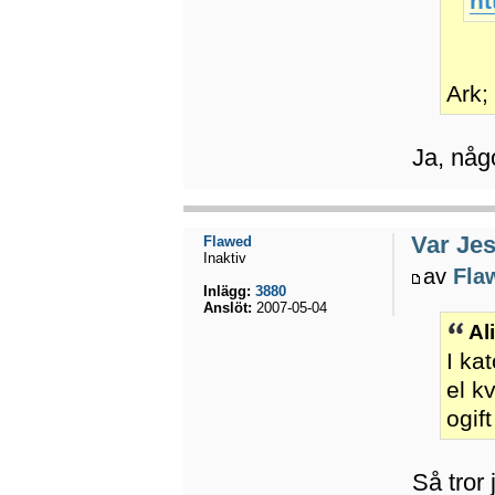
ht
Ark;
Ja, någ
Var Jes
Flawed
Inaktiv
av
Fla
Inlägg:
3880
Anslöt:
2007-05-04
Al
I ka
el k
ogif
Så tror 