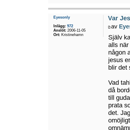
Var Jes
Eyesonly
av
Eye
Inlägg:
972
Anslöt:
2006-11-05
Ort:
Kristinehamn
Själv k
alls när
någon a
jesus e
blir det
Vad tah
då bord
till gud
prata s
det. Jag
omöjlig
omnämna