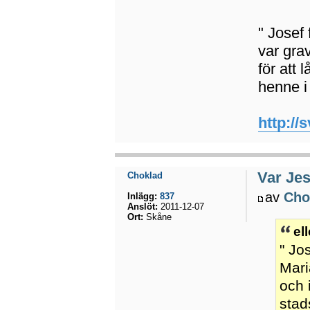
" Josef 
var gra
för att 
henne i
http:/
Var Jes
Choklad
av
Cho
Inlägg:
837
Anslöt:
2011-12-07
Ort:
Skåne
el
" Jo
Mari
och 
stad