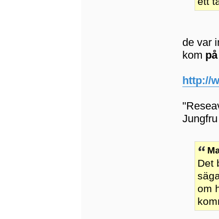
ett 
de var 
kom
på
http://
"Reseavs
Jungfru 
Ma
Det 
säga
om h
komm