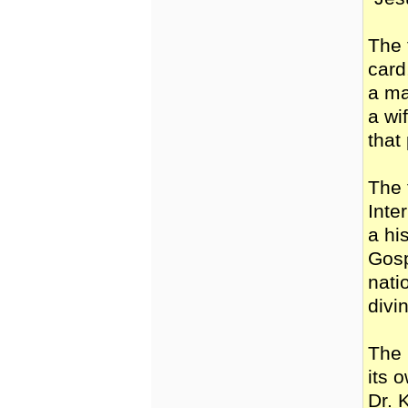
The 
card
a ma
a wi
that
The 
Inte
a hi
Gosp
nati
divin
The 
its 
Dr. 