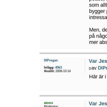
som allt
bygger p
intressa
Men, det
på något
mer abs
Var Jes
DIProgan
av
DIP
Inlägg:
4563
Anslöt:
2008-10-14
Här är i
Var Jes
atoms
Moderator