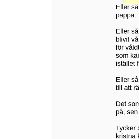
Eller s
pappa.
Eller så
blivit v
för vål
som kan 
istället
Eller s
till att
Det som 
på, sen
Tycker d
kristna