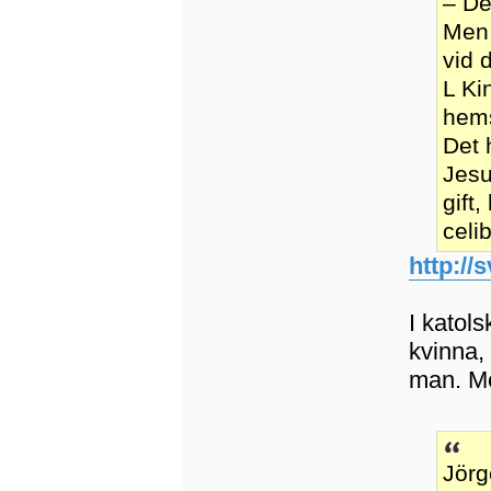
– De
Men 
vid 
L Ki
hem
Det 
Jesu
gift
celi
http://
I katol
kvinna, 
man. Me
Jörg