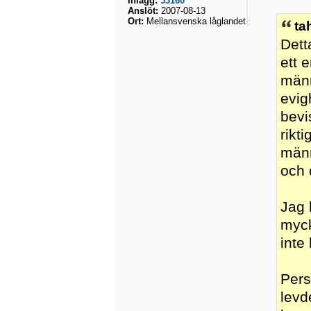
Inlägg:
53160
Anslöt:
2007-08-13
Ort:
Mellansvenska låglandet
ta
Dett
ett 
männ
evig
bevi
rikt
männ
och 
Jag 
myck
inte
Pers
levd