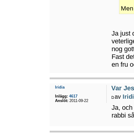
Men 
Ja just 
veterlig
nog got
Fast det
en fru o
Var Jes
Iridia
av
Irid
Inlägg:
4617
Anslöt:
2011-09-22
Ja, och
rabbi så