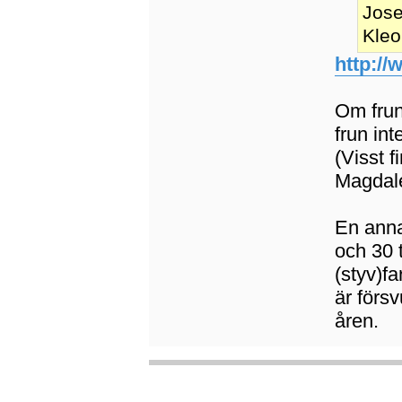
Jose
Kleo
http:/
Om frun
frun in
(Visst 
Magdale
En anna
och 30 
(styv)f
är förs
åren.