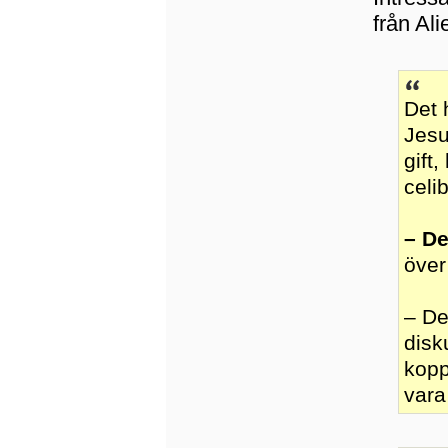
från Ali
Det 
Jesu
gift
celi
– De
över
– De
disk
kopp
vara 