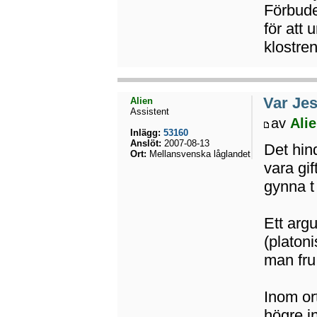
Förbude
för att 
klostren
Var Jes
Alien
Assistent
av
Ali
Inlägg:
53160
Anslöt:
2007-08-13
Det hin
Ort:
Mellansvenska låglandet
vara gi
gynna t 
Ett argu
(platoni
man fru
Inom or
högre in