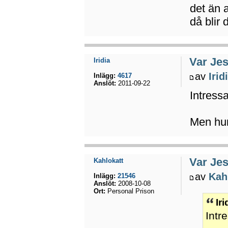
det än 
då blir
Var Jes
Iridia
av
Irid
Inlägg:
4617
Anslöt:
2011-09-22
Intressa
Men hur
Var Jes
Kahlokatt
av
Kah
Inlägg:
21546
Anslöt:
2008-10-08
Ort:
Personal Prison
Ir
Intr