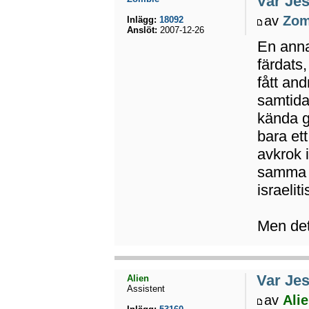
Var Jes
av
Zom
Inlägg:
18092
Anslöt:
2007-12-26
En anna
färdats
fått and
samtida
kända g
bara ett
avkrok 
samma
israelit
Men det
Var Jes
Alien
Assistent
av
Ali