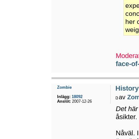
expe
conc
her 
weig
Moderat
face-of
History
Zombie
av
Zom
Inlägg:
18092
Anslöt:
2007-12-26
Det här
åsikter
Nåväl. 