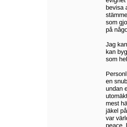
evighet
bevisa a
stämmer
som gjo
på någo
Jag kan 
kan byg
som hel
Personli
en snu
undan et
utomäkt
mest hä
jäkel p
var vär
peace, 