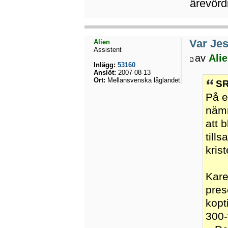
ärevörd
Var Jes
Alien
Assistent
av
Ali
Inlägg:
53160
Anslöt:
2007-08-13
Ort:
Mellansvenska låglandet
SR
På e
nämn
att 
till
kris
Kare
pres
kopt
300-