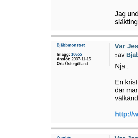
Jag und
släkting
Var Jes
Bjäbbmonstret
av
Bjä
Inlägg:
10655
Anslöt:
2007-11-15
Ort:
Östergötland
Nja..
En kris
där man
välkänd
http://
Zombie