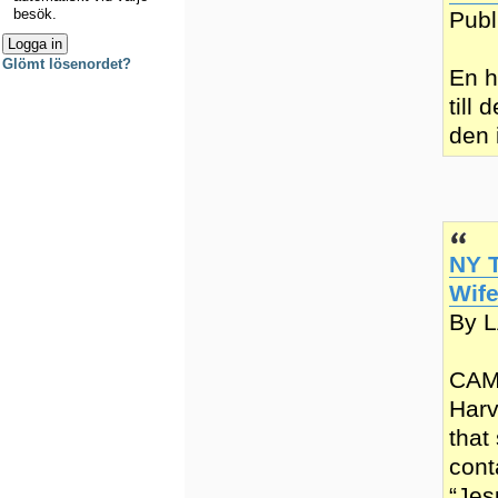
besök.
Publ
Glömt lösenordet?
En h
till
den 
NY T
Wif
By 
CAMB
Harv
that
cont
“Jes