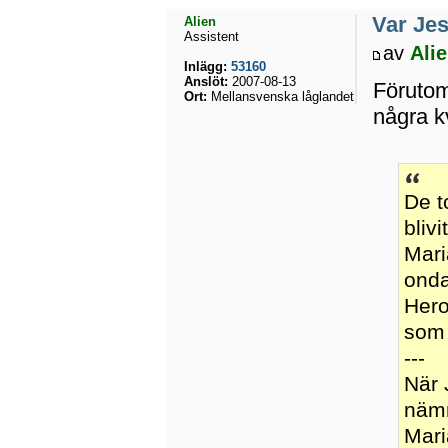
Var Jes
Alien
Assistent
av
Ali
Inlägg:
53160
Anslöt:
2007-08-13
Förutom
Ort:
Mellansvenska låglandet
några k
De t
bliv
Mari
onda
Hero
som 
---
När 
nämn
Mari