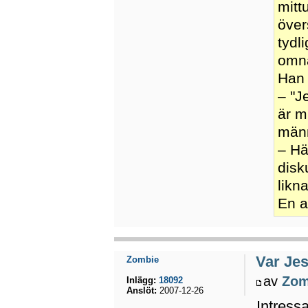
mitt
över
tydl
omnä
Han 
– "J
är m
männ
– Hä
disk
likn
En a
Var Jes
Zombie
av
Zom
Inlägg:
18092
Anslöt:
2007-12-26
Intress