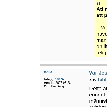
Att 
att 
– Vi
hävd
man 
en l
reli
Var Jes
tahlia
av
tahl
Inlägg:
10774
Anslöt:
2007-06-28
Ort:
The Skog
Detta är
enormt 
människ