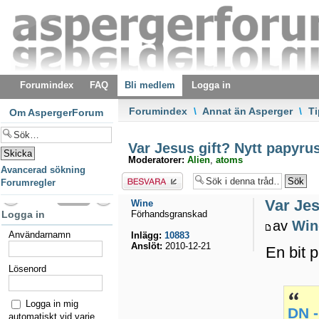
Forumindex
FAQ
Bli medlem
Logga in
Forumindex
\
Annat än Asperger
\
T
Om AspergerForum
Var Jesus gift? Nytt papyrus
Moderatorer:
Alien
,
atoms
Avancerad sökning
Besvara
Forumregler
Var Jes
Wine
Logga in
Förhandsgranskad
av
Win
Användarnamn
Inlägg:
10883
Anslöt:
2010-12-21
En bit p
Lösenord
Logga in mig
DN -
automatiskt vid varje