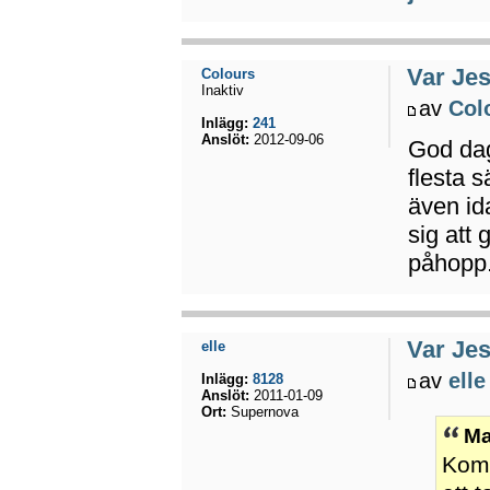
Var Jes
Colours
Inaktiv
av
Col
Inlägg:
241
Anslöt:
2012-09-06
God dag
flesta 
även ida
sig att 
påhopp
Var Jes
elle
av
elle
Inlägg:
8128
Anslöt:
2011-01-09
Ort:
Supernova
Ma
Kom 