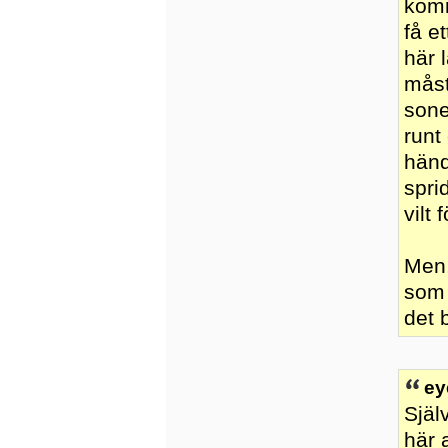
komm
få e
här 
måst
sone
runt
händ
spri
vilt 
Men,
som 
det 
ey
Själ
här a