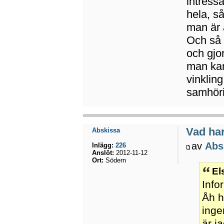
intress
hela, s
man är 
Och så 
och gjo
man kan
vinklin
samhöri
Vad har
Abskissa
av
Abs
Inlägg:
226
Anslöt:
2012-11-12
Ort:
Södern
El
Info
Åh h
inge
är j