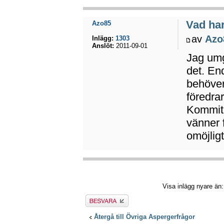
Vad har
Azo85
av
Azo
Inlägg:
1303
Anslöt:
2011-09-01
Jag umg
det. En
behöver 
föredrar
Kommit 
vänner 
omöjlig
Visa inlägg nyare än
Besvara
Återgå till Övriga Aspergerfrågor