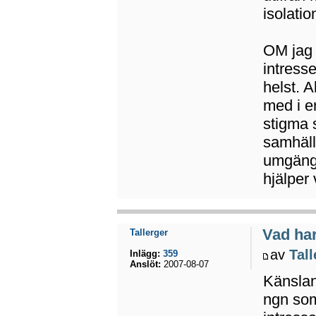
isolatio
OM jag h
intress
helst. 
med i e
stigma 
samhäll
umgänge
hjälper 
Vad har
Tallerger
av
Tall
Inlägg:
359
Anslöt:
2007-08-07
Känslan
ngn som 