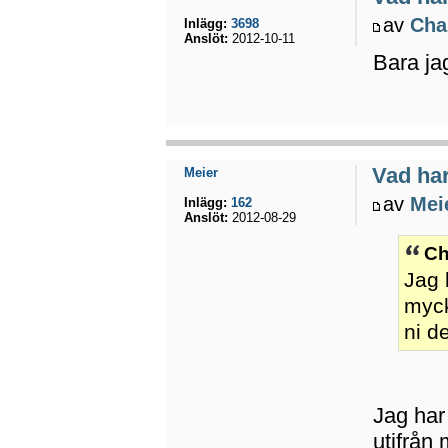
av
Cha
Inlägg:
3698
Anslöt:
2012-10-11
Bara ja
Vad har
Meier
av
Mei
Inlägg:
162
Anslöt:
2012-08-29
Ch
Jag 
myck
ni d
Jag ha
utifrån 