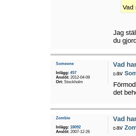
Vad
Jag stäl
du gjor
Vad har
Someone
av
So
Inlägg:
457
Anslöt:
2012-04-09
Ort:
Stockholm
Förmodl
det beh
Vad har
Zombie
av
Zom
Inlägg:
18092
Anslöt:
2007-12-26