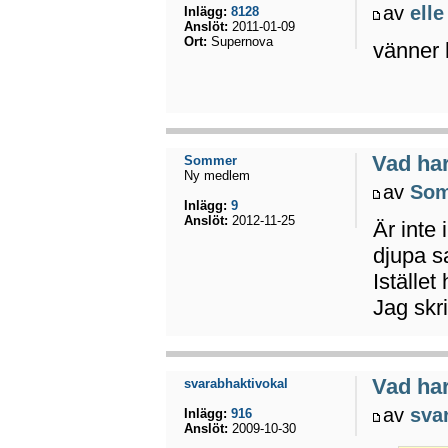
av
elle
Inlägg:
8128
Anslöt:
2011-01-09
Ort:
Supernova
vänner h
Vad har
Sommer
Ny medlem
av
So
Inlägg:
9
Anslöt:
2012-11-25
Är inte
djupa s
Istället
Jag skr
Vad har
svarabhaktivokal
av
sva
Inlägg:
916
Anslöt:
2009-10-30