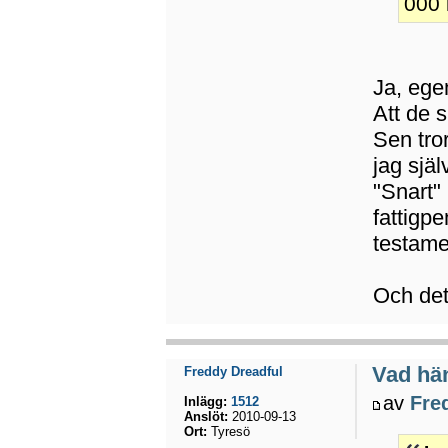
000 k
Ja, egen
Att de s
Sen tro
jag sjä
"Snart" 
fattigpe
testame
Och det
Vad hä
Freddy Dreadful
av
Fre
Inlägg:
1512
Anslöt:
2010-09-13
Ort:
Tyresö