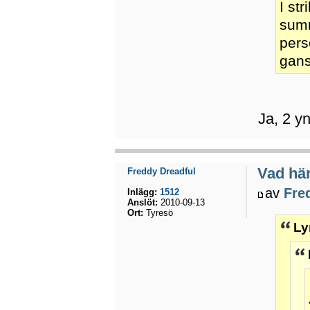
I st
summ
pers
gans
Ja, 2 yn
Vad hä
Freddy Dreadful
av
Fre
Inlägg:
1512
Anslöt:
2010-09-13
Ort:
Tyresö
Ly