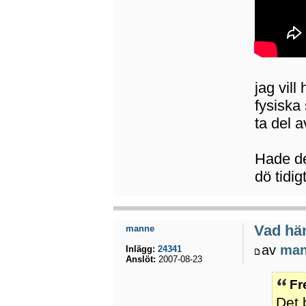
jag vil
fysiska
ta del 
Hade de
dö tidig
Vad hä
manne
av
ma
Inlägg:
24341
Anslöt:
2007-08-23
Fr
Det 