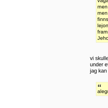
våga
men 
men 
finn
lejo
fram
Jeho
vi skul
under et
jag kan
aleg