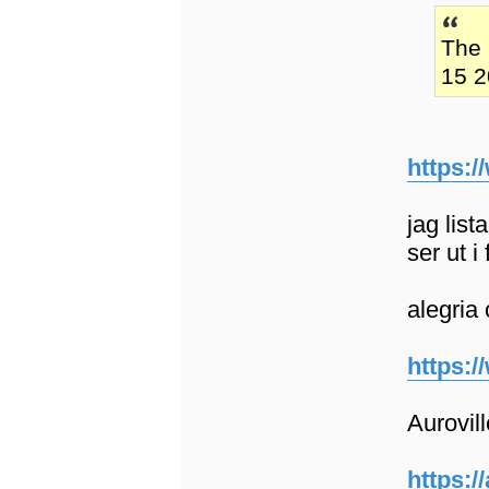
The
15 2
https:/
jag lis
ser ut i
alegria 
https:/
Aurovill
https:/