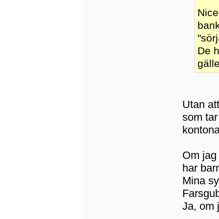
Nice
bank
"sör
De h
gälle
Utan att
som tar
kontona
Om jag k
har barn
Mina sy
Farsgub
Ja, om 