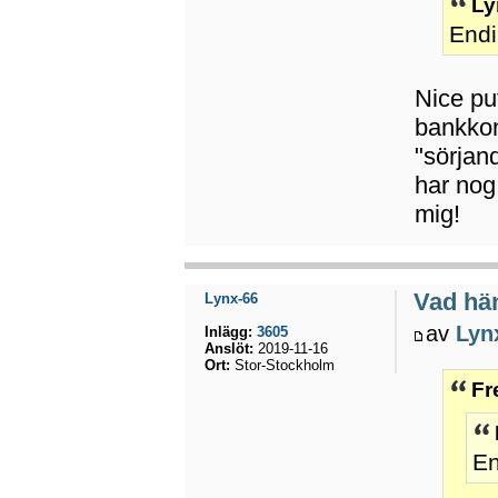
Ly
Endi
Nice pu
bankkon
"sörjan
har nog
mig!
Vad hä
Lynx-66
av
Lyn
Inlägg:
3605
Anslöt:
2019-11-16
Ort:
Stor-Stockholm
Fr
En