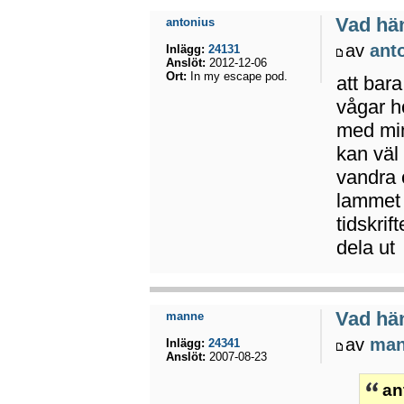
Vad hä
antonius
av
ant
Inlägg:
24131
Anslöt:
2012-12-06
Ort:
In my escape pod.
att bar
vågar h
med min
kan väl 
vandra 
lammet 
tidskri
dela ut
Vad hä
manne
av
ma
Inlägg:
24341
Anslöt:
2007-08-23
an