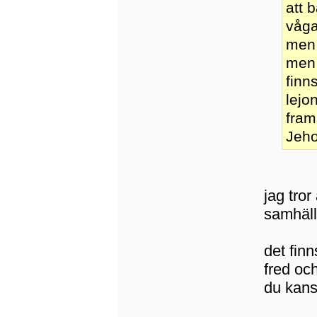
att 
våga
men 
men 
finn
lejo
fram
Jeho
jag tror
samhäll
det finn
fred oc
du kans