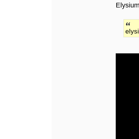
Elysium
elys