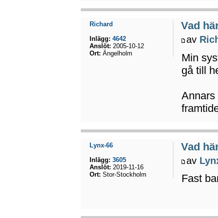
Vad hä
Richard
av
Ric
Inlägg:
4642
Anslöt:
2005-10-12
Ort:
Ängelholm
Min syst
gå till 
Annars 
framtid
Vad hä
Lynx-66
av
Lyn
Inlägg:
3605
Anslöt:
2019-11-16
Ort:
Stor-Stockholm
Fast ba