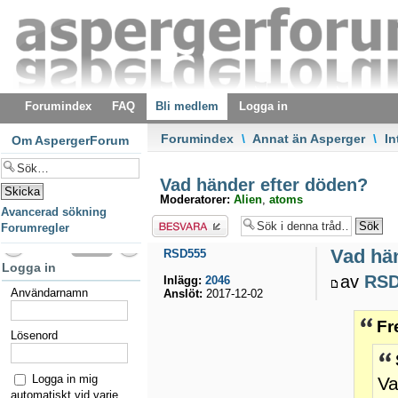
Forumindex
FAQ
Bli medlem
Logga in
Forumindex
\
Annat än Asperger
\
In
Om AspergerForum
Vad händer efter döden?
Moderatorer:
Alien
,
atoms
Avancerad sökning
Besvara
Forumregler
Vad hä
RSD555
Logga in
av
RSD
Inlägg:
2046
Användarnamn
Anslöt:
2017-12-02
Fr
Lösenord
Logga in mig
Va
automatiskt vid varje