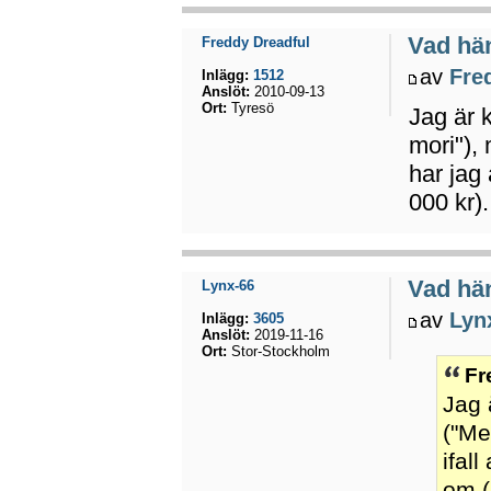
Vad hä
Freddy Dreadful
av
Fre
Inlägg:
1512
Anslöt:
2010-09-13
Ort:
Tyresö
Jag är 
mori"), 
har jag
000 kr).
Vad hä
Lynx-66
av
Lyn
Inlägg:
3605
Anslöt:
2019-11-16
Ort:
Stor-Stockholm
Fr
Jag 
("Me
ifal
om (