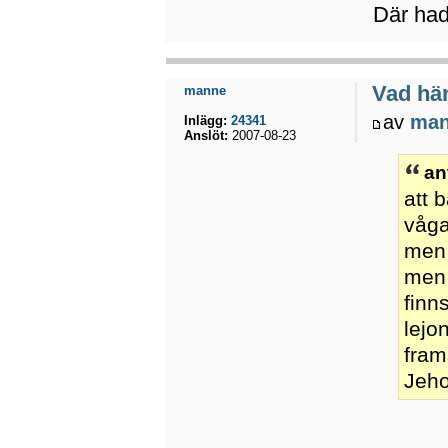
Där had
Vad hä
manne
av
ma
Inlägg:
24341
Anslöt:
2007-08-23
an
att 
våga
men 
men 
finn
lejo
fram
Jeho