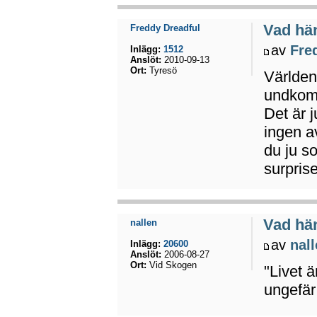
Vad hä
Freddy Dreadful
av
Fre
Inlägg:
1512
Anslöt:
2010-09-13
Ort:
Tyresö
Världen
undkomm
Det är j
ingen a
du ju s
surpris
Vad hä
nallen
av
nal
Inlägg:
20600
Anslöt:
2006-08-27
Ort:
Vid Skogen
"Livet 
ungefär 