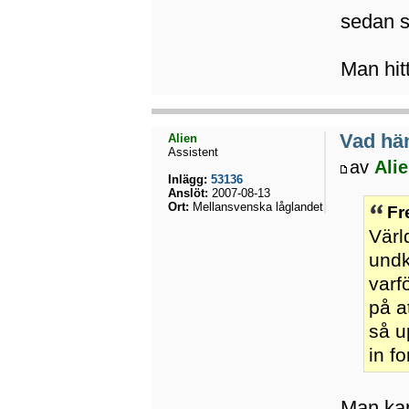
sedan s
Man hit
Vad hä
Alien
Assistent
av
Ali
Inlägg:
53136
Anslöt:
2007-08-13
Ort:
Mellansvenska låglandet
Fr
Värl
undk
varf
på a
så u
in f
Man kan