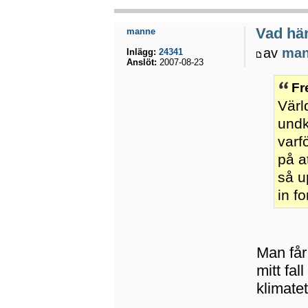
Vad hä
manne
av
ma
Inlägg:
24341
Anslöt:
2007-08-23
Fr
Värl
undk
varf
på a
så u
in f
Man får
mitt fal
klimate