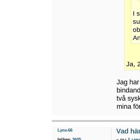
I 
su
ob
An
Ja, 
Jag har 
bindand
två sys
mina för
Vad hä
Lynx-66
av
Lyn
Inlägg:
3605