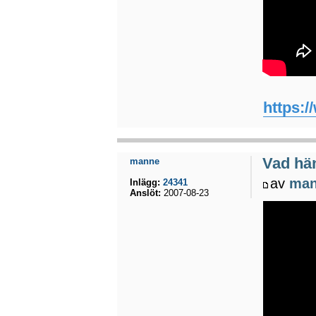
https:
Vad hä
manne
av
ma
Inlägg:
24341
Anslöt:
2007-08-23