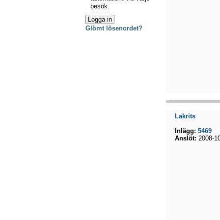
besök.
Glömt lösenordet?
Lakrits
Inlägg:
5469
Anslöt:
2008-10