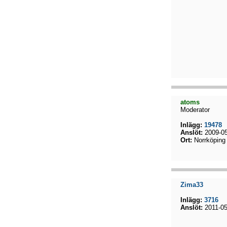
atoms
Moderator
Inlägg:
19478
Anslöt:
2009-05
Ort:
Norrköping
Zima33
Inlägg:
3716
Anslöt:
2011-05