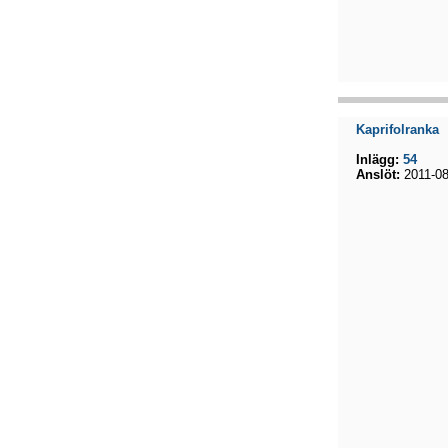
Kaprifolranka
Inlägg:
54
Anslöt:
2011-08