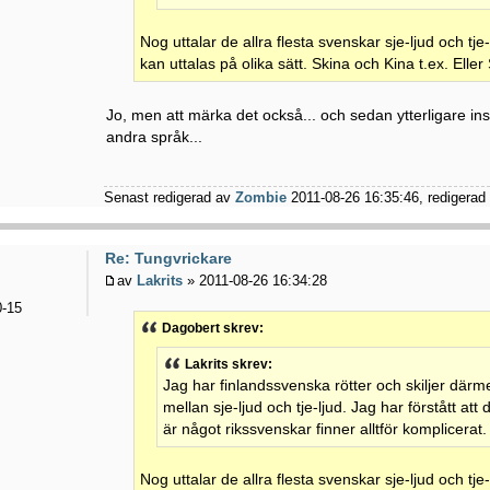
Nog uttalar de allra flesta svenskar sje-ljud och tje
kan uttalas på olika sätt. Skina och Kina t.ex. Elle
Jo, men att märka det också... och sedan ytterligare inse
andra språk...
Senast redigerad av
Zombie
2011-08-26 16:35:46, redigerad t
Re: Tungvrickare
av
Lakrits
» 2011-08-26 16:34:28
-15
Dagobert skrev:
Lakrits skrev:
Jag har finlandssvenska rötter och skiljer därmed
mellan sje-ljud och tje-ljud. Jag har förstått at
är något rikssvenskar finner alltför komplicerat.
Nog uttalar de allra flesta svenskar sje-ljud och tje