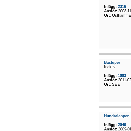
Inlägg:
2316
Anslöt:
2008-11
Ort:
Östhamma
Bastuper
Inaktiv
Inlägg:
1003
Anslöt:
2011-02
Ort:
Sala
Hundralappen
Inlägg:
2046
Anslöt:
2009-01