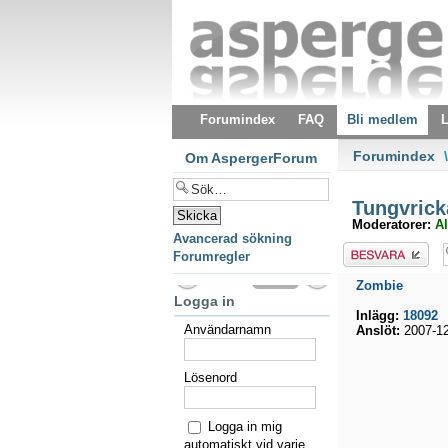
Forumindex
FAQ
Bli medlem
L
Forumindex
\
Om AspergerForum
Tungvrick
Moderatorer:
Al
Avancerad sökning
Besvara
Forumregler
Zombie
Logga in
Inlägg:
18092
Användarnamn
Anslöt:
2007-12
Lösenord
Logga in mig
automatiskt vid varje