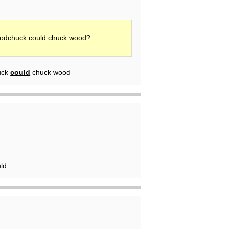
odchuck could chuck wood?
uck
could
chuck wood
ld.