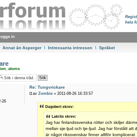
Regist
hela f
ogga in
Annat än Asperger
\
Intressanta intressen
\
Språket
are
ien
,
atoms
Re: Tungvrickare
av
Zombie
» 2011-08-26 16:33:57
-26
Dagobert skrev:
Lakrits skrev:
Jag har finlandssvenska rötter och skiljer därmed
mellan sje-ljud och tje-ljud. Jag har förstått at
är något rikssvenskar finner alltför komplicerat.