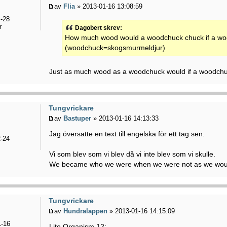
av
Flia
» 2013-01-16 13:08:59
-28
r
Dagobert skrev:
How much wood would a woodchuck chuck if a wo
(woodchuck=skogsmurmeldjur)
Just as much wood as a woodchuck would if a woodch
Tungvrickare
av
Bastuper
» 2013-01-16 14:13:33
Jag översatte en text till engelska för ett tag sen.
-24
Vi som blev som vi blev då vi inte blev som vi skulle.
We became who we were when we were not as we wou
Tungvrickare
av
Hundralappen
» 2013-01-16 14:15:09
-16
Lite Organism 12: