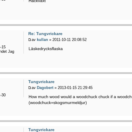
Häckväxt
Re: Tungvrickare
av
kullan
» 2011-10-11 20:08:52
-15
Läskedrycksflaska
ndet Jag
Tungvrickare
av
Dagobert
» 2013-01-15 21:29:45
-30
How much wood would a woodchuck chuck if a woodch
(woodchuck=skogsmurmeldjur)
Tungvrickare