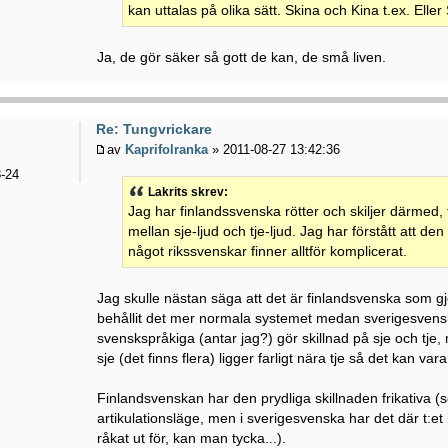
kan uttalas på olika sätt. Skina och Kina t.ex. Elle
Ja, de gör säker så gott de kan, de små liven.
Re: Tungvrickare
av
Kaprifolranka
» 2011-08-27 13:42:36
-24
Lakrits skrev:
Jag har finlandssvenska rötter och skiljer därmed, t
mellan sje-ljud och tje-ljud. Jag har förstått att de
något rikssvenskar finner alltför komplicerat.
Jag skulle nästan säga att det är finlandsvenska som gjo
behållit det mer normala systemet medan sverigesvenska 
svenskspråkiga (antar jag?) gör skillnad på sje och tje
sje (det finns flera) ligger farligt nära tje så det kan var
Finlandsvenskan har den prydliga skillnaden frikativa (s
artikulationsläge, men i sverigesvenska har det där t:et 
råkat ut för, kan man tycka...).