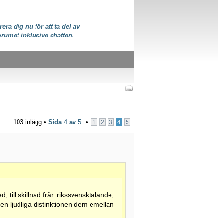
rera dig nu för att ta del av
orumet inklusive chatten.
103 inlägg •
Sida
4
av
5
•
1
2
3
4
5
, till skillnad från rikssvensktalande,
t den ljudliga distinktionen dem emellan