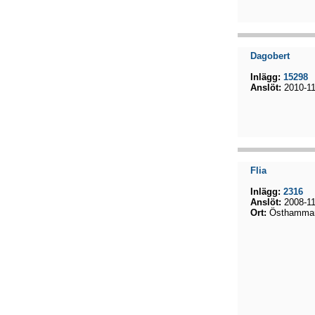
Dagobert
Inlägg:
15298
Anslöt:
2010-11
Flia
Inlägg:
2316
Anslöt:
2008-11
Ort:
Östhamma