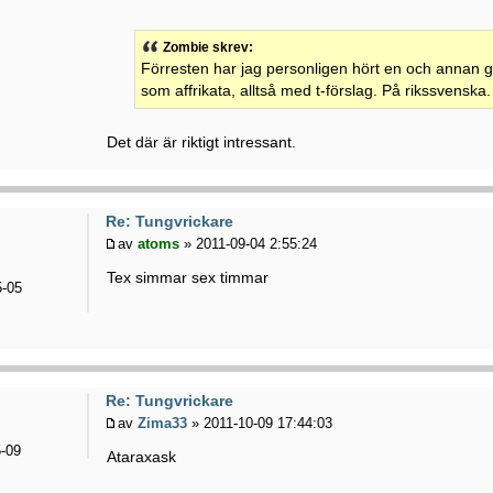
Zombie skrev:
Förresten har jag personligen hört en och annan gam
som affrikata, alltså med t-förslag. På rikssvenska.
Det där är riktigt intressant.
Re: Tungvrickare
av
atoms
» 2011-09-04 2:55:24
Tex simmar sex timmar
-05
Re: Tungvrickare
av
Zima33
» 2011-10-09 17:44:03
-09
Ataraxask