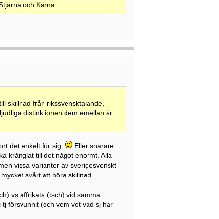
r Stjärna och Kärna.
ill skillnad från rikssvensktalande,
n ljudliga distinktionen dem emellan är
rt det enkelt för sig.
Eller snarare
krånglat till det något enormt. Alla
, men vissa varianter av sverigesvenskt
a mycket svårt att höra skillnad.
ch) vs affrikata (tsch) vid samma
i tj försvunnit (och vem vet vad sj har