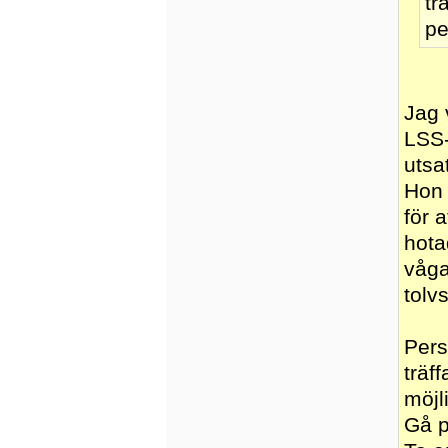
tr
pe
Jag 
LSS-
utsa
Hon 
för 
hota
våga
tolv
Pers
träf
möjl
Gå p