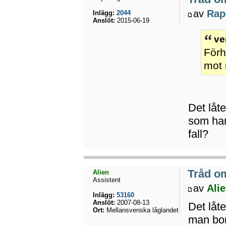
av
Rap
Inlägg:
2044
Anslöt:
2015-06-19
ve
Förh
mot 
Det låt
som har 
fall?
Tråd o
Alien
Assistent
av
Ali
Inlägg:
53160
Anslöt:
2007-08-13
Det låt
Ort:
Mellansvenska låglandet
man bor