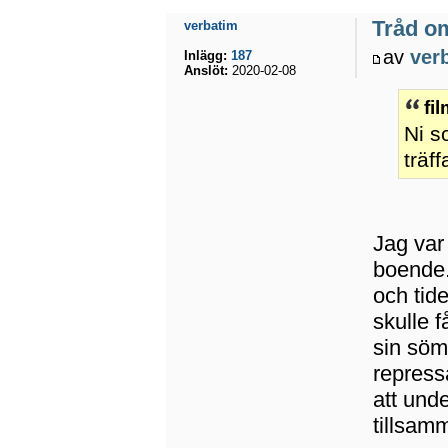
Tråd o
verbatim
av
ver
Inlägg:
187
Anslöt:
2020-02-08
fi
Ni s
träf
Jag var
boende.
och tide
skulle f
sin söm
repress
att unde
tillsam