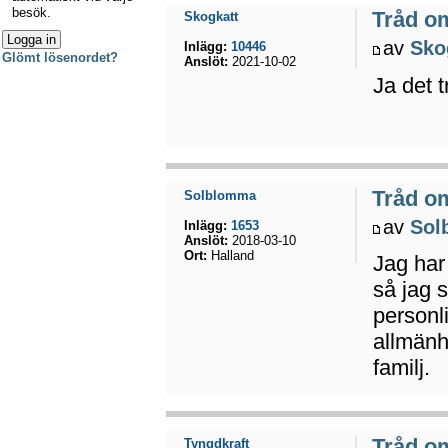
besök.
Tråd o
Skogkatt
av
Sko
Inlägg:
10446
Glömt lösenordet?
Anslöt:
2021-10-02
Ja det t
Tråd o
Solblomma
av
Sol
Inlägg:
1653
Anslöt:
2018-03-10
Ort:
Halland
Jag har
så jag 
personli
allmänh
familj.
Tråd o
Tyngdkraft