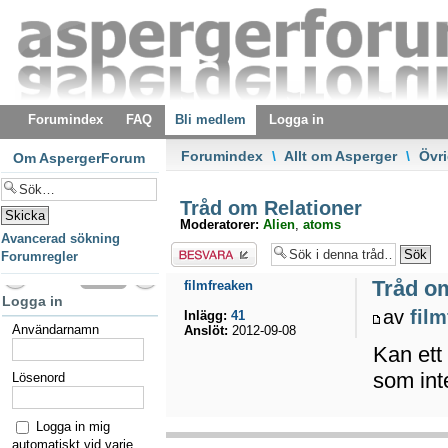
Forumindex
FAQ
Bli medlem
Logga in
Forumindex
\
Allt om Asperger
\
Övri
Om AspergerForum
Tråd om Relationer
Moderatorer:
Alien
,
atoms
Avancerad sökning
Besvara
Forumregler
Tråd o
filmfreaken
Logga in
av
fil
Inlägg:
41
Användarnamn
Anslöt:
2012-09-08
Kan ett
som
in
Lösenord
Logga in mig
automatiskt vid varje