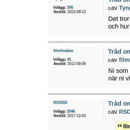
av
Tyn
Inlägg:
306
Anslöt:
2022-09-22
Det tror
och hur
Tråd o
filmfreaken
av
fil
Inlägg:
41
Anslöt:
2012-09-08
Ni som 
när ni v
Tråd o
RSD555
av
RSD
Inlägg:
2046
Anslöt:
2017-12-02
fi