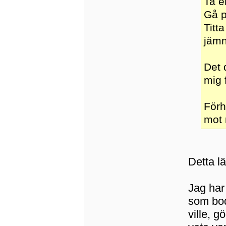
Ta e
Gå p
Titt
jämn
Det 
mig 
Förh
mot 
Detta lä
Jag har 
som bod
ville, g