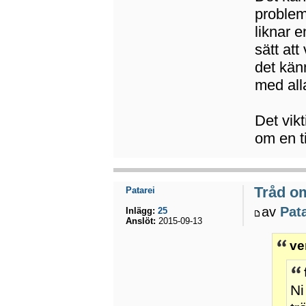
problem
liknar e
sätt att
det kän
med all
Det vik
om en ti
Tråd o
Patarei
av
Pat
Inlägg:
25
Anslöt:
2015-09-13
ve
Ni