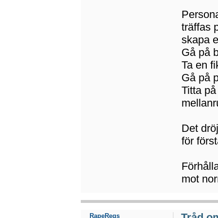
Persona
träffas 
skapa e
Gå på b
Ta en f
Gå på p
Titta p
mellan
Det drö
för förs
Förhåll
mot nor
Tråd o
RapeRegs