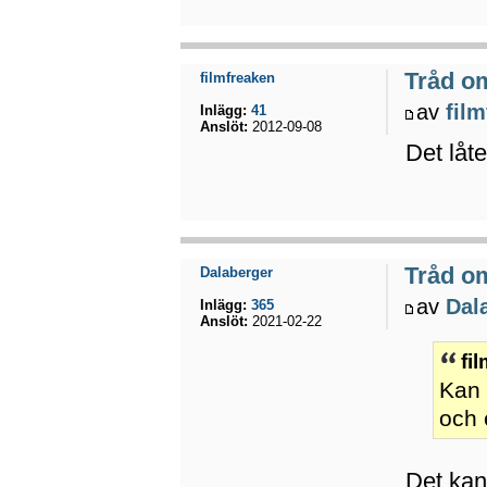
Tråd o
filmfreaken
av
fil
Inlägg:
41
Anslöt:
2012-09-08
Det låte
Tråd o
Dalaberger
av
Dal
Inlägg:
365
Anslöt:
2021-02-22
fi
Kan 
och
Det kan