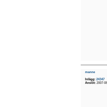
manne
Inlägg:
24347
Anslöt:
2007-08