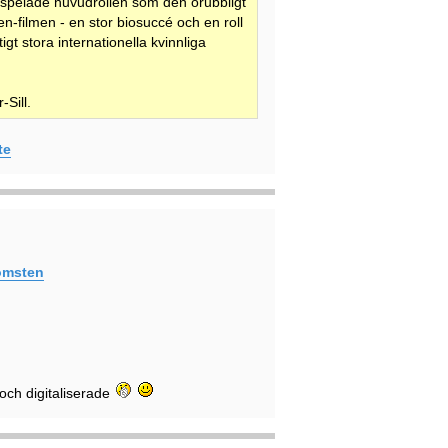
 spelade huvudrollen som den orubbligt
ien-filmen - en stor biosuccé och en roll
gt stora internationella kvinnliga
Sill.
te
komsten
 och digitaliserade