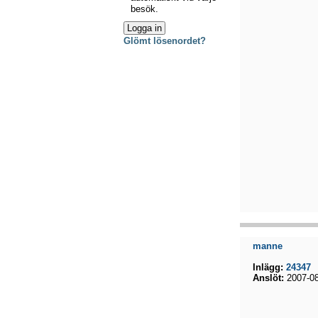
besök.
Glömt lösenordet?
manne
Inlägg:
24347
Anslöt:
2007-08