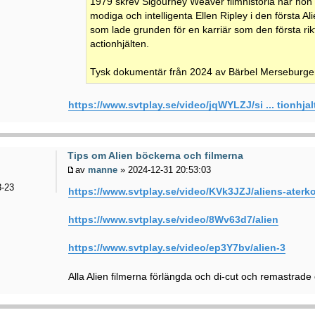
1979 skrev Sigourney Weaver filmhistoria när hon
modiga och intelligenta Ellen Ripley i den första Al
som lade grunden för en karriär som den första rikti
actionhjälten.
Tysk dokumentär från 2024 av Bärbel Merseburger-
https://www.svtplay.se/video/jqWYLZJ/si ... tionhjal
Tips om Alien böckerna och filmerna
av
manne
» 2024-12-31 20:53:03
-23
https://www.svtplay.se/video/KVk3JZJ/aliens-ater
https://www.svtplay.se/video/8Wv63d7/alien
https://www.svtplay.se/video/ep3Y7bv/alien-3
Alla Alien filmerna förlängda och di-cut och remastrade