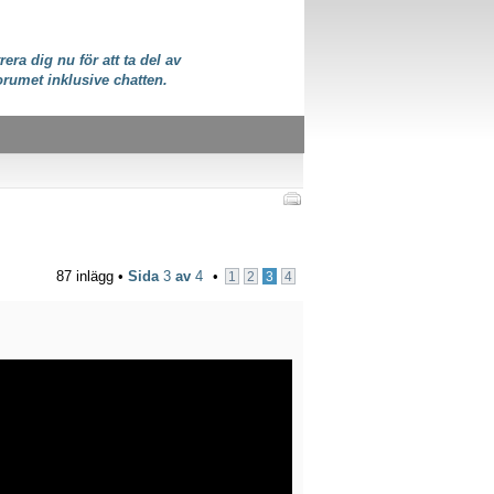
rera dig nu för att ta del av
orumet inklusive chatten.
87 inlägg •
Sida
3
av
4
•
1
2
3
4