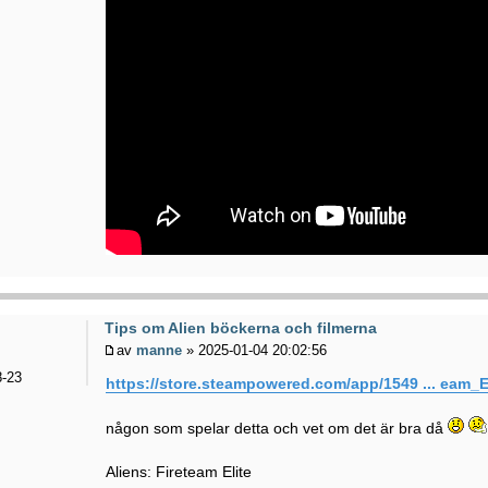
Tips om Alien böckerna och filmerna
av
manne
» 2025-01-04 20:02:56
-23
https://store.steampowered.com/app/1549 ... eam_El
någon som spelar detta och vet om det är bra då
Aliens: Fireteam Elite