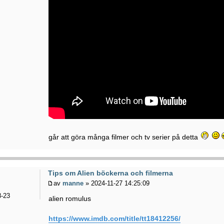
går att göra många filmer och tv serier på detta
Tips om Alien böckerna och filmerna
av
manne
» 2024-11-27 14:25:09
-23
alien romulus
https://www.imdb.com/title/tt18412256/