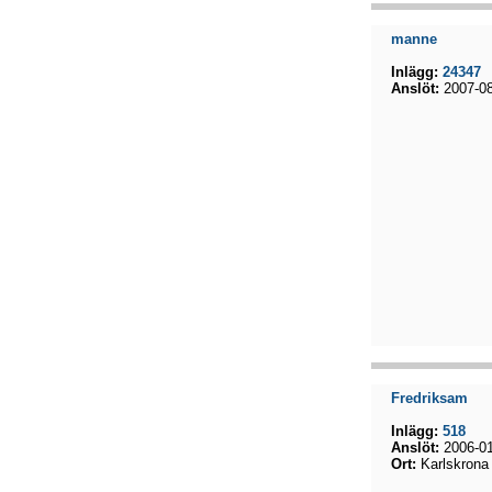
manne
Inlägg:
24347
Anslöt:
2007-08
Fredriksam
Inlägg:
518
Anslöt:
2006-01
Ort:
Karlskrona