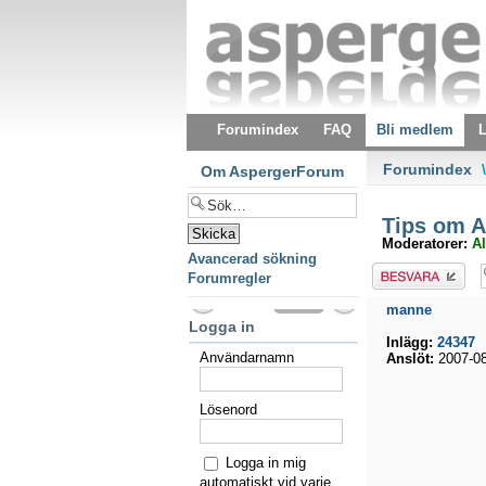
Forumindex
FAQ
Bli medlem
L
Forumindex
\
Om AspergerForum
Tips om Al
Moderatorer:
Al
Avancerad sökning
Besvara
Forumregler
manne
Logga in
Inlägg:
24347
Användarnamn
Anslöt:
2007-08
Lösenord
Logga in mig
automatiskt vid varje