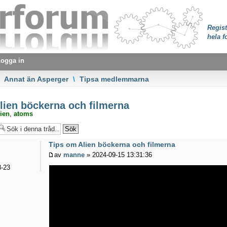
Regist
hela f
ogga in
Annat än Asperger
\
Tipsa medlemmarna
ien böckerna och filmerna
ien
,
atoms
Tips om Alien böckerna och filmerna
av
manne
» 2024-09-15 13:31:36
-23