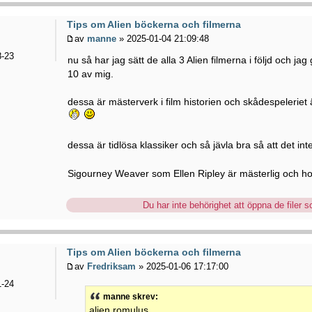
Tips om Alien böckerna och filmerna
av
manne
» 2025-01-04 21:09:48
-23
nu så har jag sätt de alla 3 Alien filmerna i följd och ja
10 av mig.
dessa är mästerverk i film historien och skådespeleriet
dessa är tidlösa klassiker och så jävla bra så att det int
Sigourney Weaver som Ellen Ripley är mästerlig och h
Du har inte behörighet att öppna de filer so
Tips om Alien böckerna och filmerna
av
Fredriksam
» 2025-01-06 17:17:00
-24
manne skrev:
alien romulus