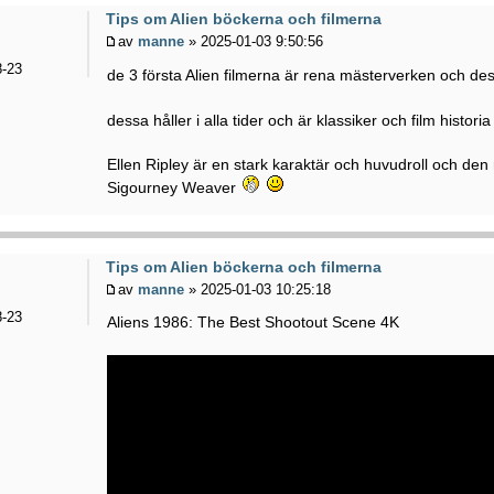
Tips om Alien böckerna och filmerna
av
manne
» 2025-01-03 9:50:56
-23
de 3 första Alien filmerna är rena mästerverken och de
dessa håller i alla tider och är klassiker och film histori
Ellen Ripley är en stark karaktär och huvudroll och den 
Sigourney Weaver
Tips om Alien böckerna och filmerna
av
manne
» 2025-01-03 10:25:18
-23
Aliens 1986: The Best Shootout Scene 4K