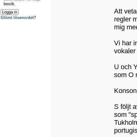
besök.
Att veta
regler 
Glömt lösenordet?
mig med
Vi har i
vokaler
U och Y 
som O 
Konsona
S följt 
som "sp
Tukholm
portugi