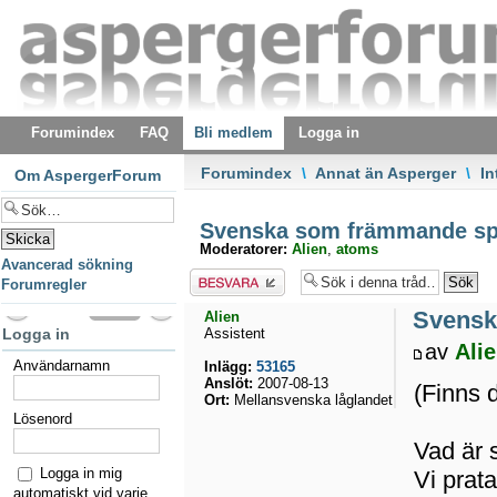
Forumindex
FAQ
Bli medlem
Logga in
Forumindex
\
Annat än Asperger
\
In
Om AspergerForum
Svenska som främmande sp
Moderatorer:
Alien
,
atoms
Avancerad sökning
Besvara
Forumregler
Svensk
Alien
Logga in
Assistent
av
Ali
Användarnamn
Inlägg:
53165
Anslöt:
2007-08-13
(Finns 
Ort:
Mellansvenska låglandet
Lösenord
Vad är 
Logga in mig
Vi prat
automatiskt vid varje