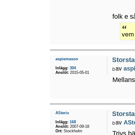
folk e s
vem 
Storsta
aspiemason
av
asp
Inlägg:
304
Anslöt:
2015-05-01
Mellans
Storsta
ASterix
av
ASt
Inlägg:
168
Anslöt:
2007-09-18
Ort:
Stockholm
Trivs b