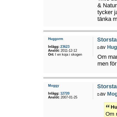
& Natur
tycker 
tänka m
Storsta
Huggorm
av
Hug
Inlägg:
23623
Anslöt:
2011-12-12
Ort:
I en koja i skogen
Om man 
men för
Storsta
Moggy
av
Mo
Inlägg:
12720
Anslöt:
2007-01-25
Hu
Om m