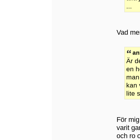
...
Vad men
an
Är d
en h
man 
kan 
lite
För mig 
varit g
och ro o