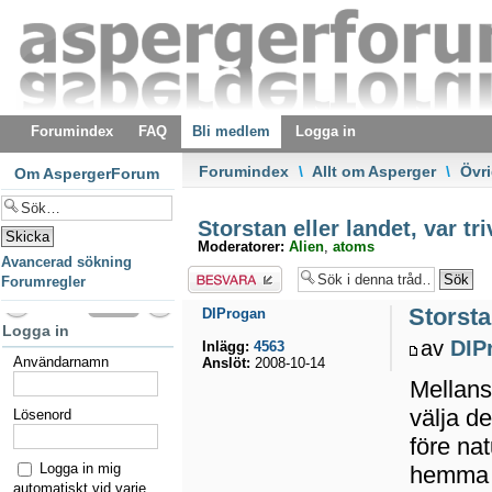
Forumindex
FAQ
Bli medlem
Logga in
Forumindex
\
Allt om Asperger
\
Övri
Om AspergerForum
Storstan eller landet, var tr
Moderatorer:
Alien
,
atoms
Avancerad sökning
Besvara
Forumregler
Storsta
DIProgan
Logga in
av
DIP
Inlägg:
4563
Användarnamn
Anslöt:
2008-10-14
Mellans
välja d
Lösenord
före na
Logga in mig
hemma m
automatiskt vid varje