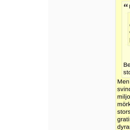
Be
st
Men 
svin
milj
mörk
stor
grat
dyra