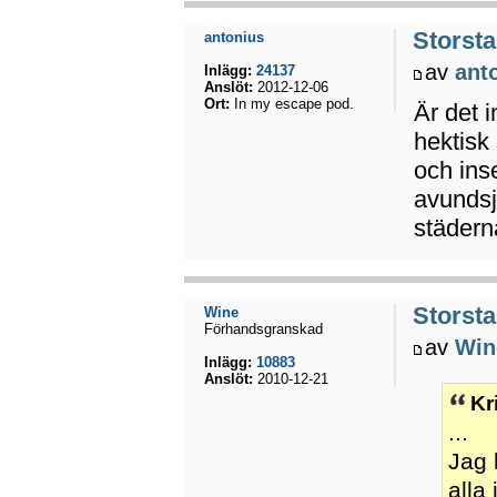
Storsta
antonius
av
ant
Inlägg:
24137
Anslöt:
2012-12-06
Ort:
In my escape pod.
Är det i
hektisk
och ins
avundsj
städern
Storsta
Wine
Förhandsgranskad
av
Win
Inlägg:
10883
Anslöt:
2010-12-21
Kr
...
Jag 
alla 