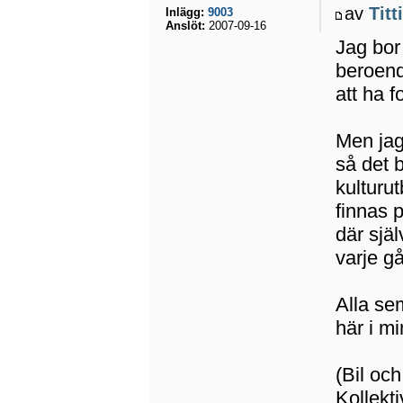
av
Titt
Inlägg:
9003
Anslöt:
2007-09-16
Jag bor
beroend
att ha f
Men jag 
så det b
kulturut
finnas 
där själ
varje g
Alla sem
här i m
(Bil oc
Kollekti