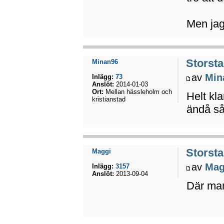
Men jag 
Storsta
Minan96
av
Min
Inlägg:
73
Anslöt:
2014-01-03
Ort:
Mellan hässleholm och
Helt kla
kristianstad
ändå s
Storsta
Maggi
av
Mag
Inlägg:
3157
Anslöt:
2013-09-04
Där man