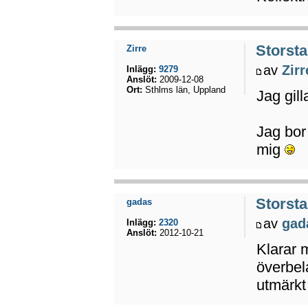
Storsta
Zirre
av
Zirr
Inlägg:
9279
Anslöt:
2009-12-08
Ort:
Sthlms län, Uppland
Jag gill
Jag bor
mig
Storsta
gadas
av
gad
Inlägg:
2320
Anslöt:
2012-10-21
Klarar m
överbela
utmärkt 