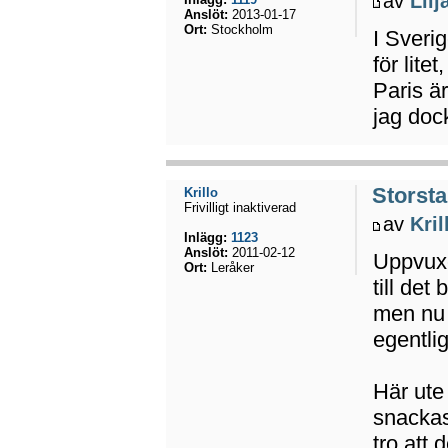
av
Lilj
Anslöt:
2013-01-17
Ort:
Stockholm
I Sverig
för lite
Paris är
jag dock
Storsta
Krillo
Frivilligt inaktiverad
av
Kril
Inlägg:
1123
Anslöt:
2011-02-12
Uppvuxe
Ort:
Leråker
till det
men nu ä
egentli
Här ute
snackas
tro att 