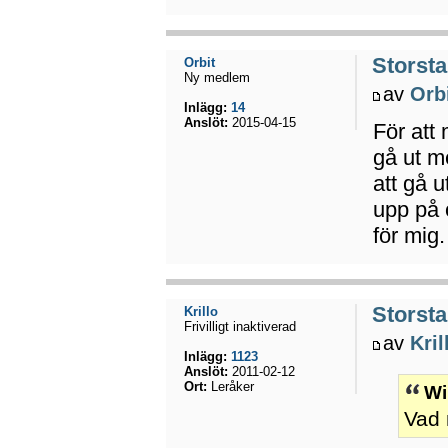
Storsta
Orbit
Ny medlem
av
Orb
Inlägg:
14
Anslöt:
2015-04-15
För att
gå ut m
att gå u
upp på 
för mig
Storsta
Krillo
Frivilligt inaktiverad
av
Kril
Inlägg:
1123
Anslöt:
2011-02-12
Ort:
Leråker
Wi
Vad 