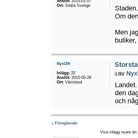
Anslöt:
2015-01-07
Ort:
Södra Sverige
Staden
Om den ä
Men jag 
butiker
Storsta
NyxUlfr
av
Nyx
Inlägg:
22
Anslöt:
2015-05-28
Ort:
Värmland
Landet.
den dag
och någ
Föregående
Visa inlägg nyare än