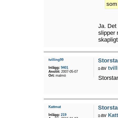
som 
Ja. Det
slipper
skaplig
Storsta
tvilling99
av
tvil
Inlägg:
9401
Anslöt:
2007-05-07
Ort:
malmö
Storsta
Storsta
Kattmat
av
Kat
Inlägg:
219