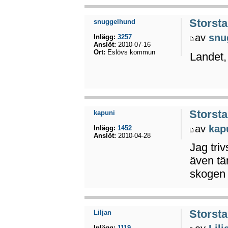
Storsta
snuggelhund
av
snu
Inlägg:
3257
Anslöt:
2010-07-16
Ort:
Eslövs kommun
Landet,
Storsta
kapuni
av
kap
Inlägg:
1452
Anslöt:
2010-04-28
Jag triv
även tä
skogen 
Storsta
Liljan
Inlägg:
1119