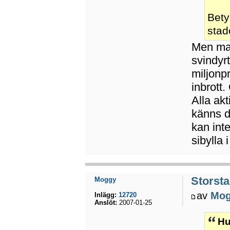
Bety
stad
Men mat 
svindyr
miljonp
inbrott
Alla akt
känns d
kan int
sibylla 
Storsta
Moggy
av
Mo
Inlägg:
12720
Anslöt:
2007-01-25
Hu