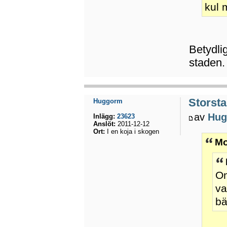
kul 
Betydli
staden.
Storsta
Huggorm
av
Hug
Inlägg:
23623
Anslöt:
2011-12-12
Ort:
I en koja i skogen
Mo
Om
va
bä