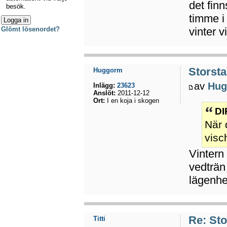
det fin
besök.
timme i 
vinter v
Glömt lösenordet?
Storsta
Huggorm
av
Hug
Inlägg:
23623
Anslöt:
2011-12-12
Ort:
I en koja i skogen
DI
När 
visc
Vintern
vedträn
lägenhet
Re: Sto
Titti