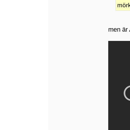
mörk
men är 