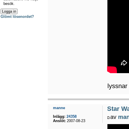
besök.
Glömt lösenordet?
lyssnar
Star Wa
manne
av
ma
Inlägg:
24358
Anslöt:
2007-08-23