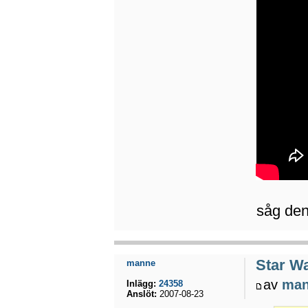
såg den
Star Wa
manne
av
ma
Inlägg:
24358
Anslöt:
2007-08-23