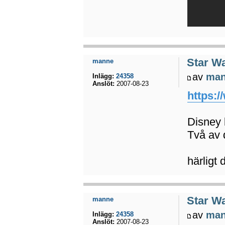
Star Wa
manne
av
ma
Inlägg:
24358
Anslöt:
2007-08-23
https:
Disney 
Två av 
härligt 
Star Wa
manne
av
ma
Inlägg:
24358
Anslöt:
2007-08-23