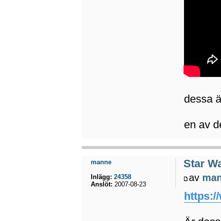
dessa ä
en av d
Star Wa
manne
av
ma
Inlägg:
24358
Anslöt:
2007-08-23
https:/