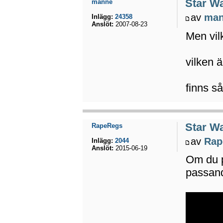
Star Wa
manne
av
ma
Inlägg:
24358
Anslöt:
2007-08-23
Men vil
vilken 
finns 
Star Wa
RapeRegs
av
Rap
Inlägg:
2044
Anslöt:
2015-06-19
Om du p
passand