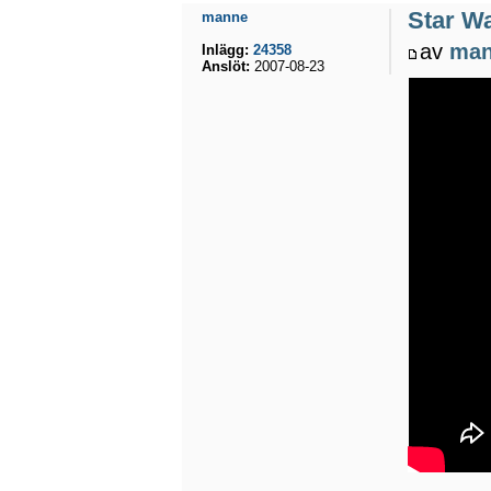
Star Wa
manne
av
ma
Inlägg:
24358
Anslöt:
2007-08-23