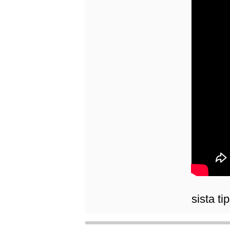
sista ti