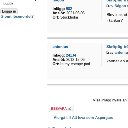
Någon
besök.
av
Någon
»
Inlägg:
982
Anslöt:
2021-05-06
Blev lockad
Glömt lösenordet?
Ort:
Stockholm
- tänker?
Skröplig tr
antonius
av
antoni
Inlägg:
24134
Anslöt:
2012-12-06
känner en a
Ort:
In my escape pod.
Visa inlägg nyare än
Besvara
Återgå till Att leva som Aspergare