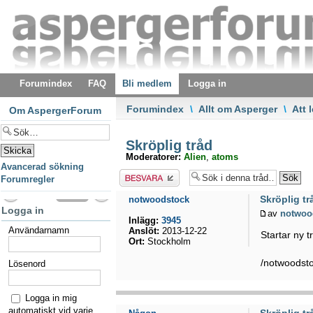
Forumindex
FAQ
Bli medlem
Logga in
Forumindex
\
Allt om Asperger
\
Att 
Om AspergerForum
Skröplig tråd
Moderatorer:
Alien
,
atoms
Avancerad sökning
Besvara
Forumregler
Skröplig tr
notwoodstock
Logga in
av
notwoo
Inlägg:
3945
Användarnamn
Anslöt:
2013-12-22
Startar ny t
Ort:
Stockholm
/notwoodst
Lösenord
Logga in mig
automatiskt vid varje
Skröplig tr