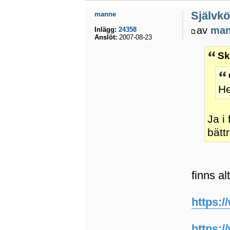
Självkö
manne
av
ma
Inlägg:
24358
Anslöt:
2007-08-23
Sk
He
Ja i
bättr
finns al
https:/
https:/