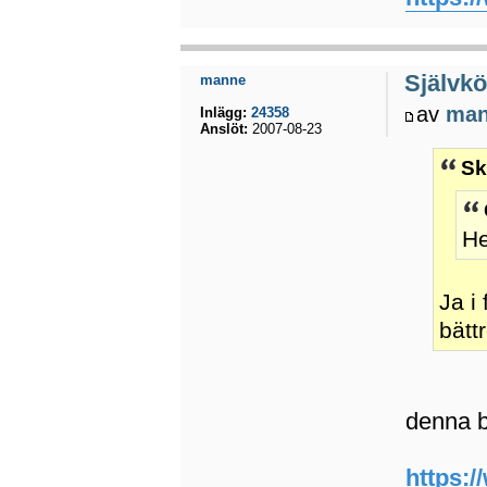
Självkö
manne
av
ma
Inlägg:
24358
Anslöt:
2007-08-23
Sk
He
Ja i
bättr
denna bi
https:/