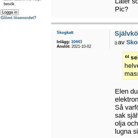
Låter s
besök.
Pic?
Glömt lösenordet?
Självkö
Skogkatt
av
Sko
Inlägg:
10443
Anslöt:
2021-10-02
se
helv
mass
Elen du 
elektro
Så varf
sak sjä
olja och
lugna si