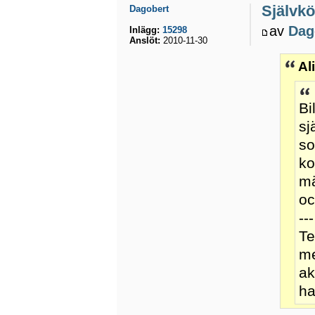
Självkö
Dagobert
av
Dag
Inlägg:
15298
Anslöt:
2010-11-30
Al
Bi
sj
so
ko
mä
oc
---
Te
me
ak
ha