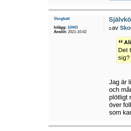
Självkö
Skogkatt
av
Sko
Inlägg:
10443
Anslöt:
2021-10-02
Al
Det 
sig?
Jag är l
och mån
plötlig
över fo
som kan 