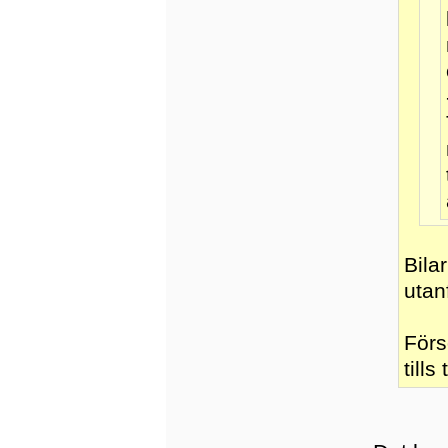
Bila
utan
Förs
tills