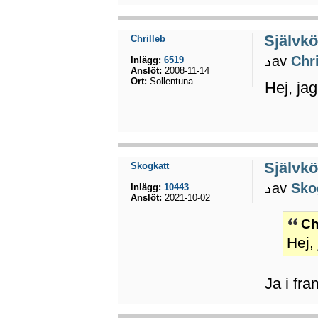
Självkö
Chrilleb
av
Chri
Inlägg:
6519
Anslöt:
2008-11-14
Ort:
Sollentuna
Hej, jag
Självkö
Skogkatt
av
Sko
Inlägg:
10443
Anslöt:
2021-10-02
Ch
Hej,
Ja i fra