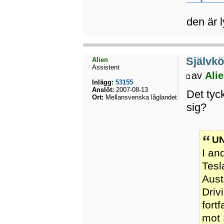
den är 
Självkö
Alien
Assistent
av
Ali
Inlägg:
53155
Anslöt:
2007-08-13
Det tyc
Ort:
Mellansvenska låglandet
sig?
UN
I an
Tesl
Aust
Driv
fort
mot 