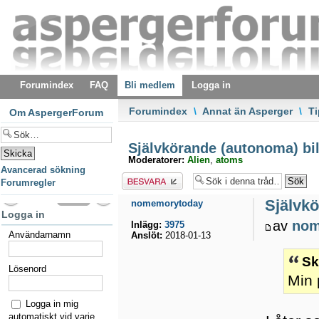
Forumindex
FAQ
Bli medlem
Logga in
Forumindex
\
Annat än Asperger
\
T
Om AspergerForum
Självkörande (autonoma) bil
Moderatorer:
Alien
,
atoms
Avancerad sökning
Besvara
Forumregler
Självkö
nomemorytoday
Logga in
av
nom
Inlägg:
3975
Användarnamn
Anslöt:
2018-01-13
Sk
Lösenord
Min 
Logga in mig
automatiskt vid varje