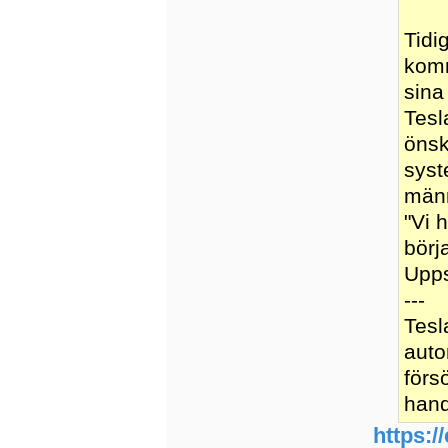
Tidi
komm
sina
Tesl
önsk
syst
män
"Vi 
börj
Upp
---
Tesl
auto
förs
hand
https:/