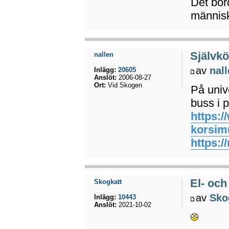
Det bor
människ
Självkö
nallen
av
nal
Inlägg:
20605
Anslöt:
2006-08-27
Ort:
Vid Skogen
På univ
buss i p
https:/
korsim
https:/
El- och
Skogkatt
av
Sko
Inlägg:
10443
Anslöt:
2021-10-02