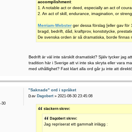
accomplishment
:
1. A notable act or deed, especially an act of coura
2. An act of skill, endurance, imagination, or stre
Merriam-Webster
ger dessa förslag [eller gav för 
bragd, bedrift, dåd, kraftprov, konststycke, prestati
De svenska orden är så dramatiska, borde finnas n
Bedrift är väl inte särskilt dramatiskt? Själv tycker jag at
tradition här i Sverige att vi inte ska skryta eller vara
med uthållighet? Fast klart alla ord går ju inte att direkt
"Saknade" ord i språket
av
Dagobert
» 2021-08-30 23:45:08
-30
slackern skrev:
Dagobert skrev:
Jag repriserat ett gammalt inlägg :