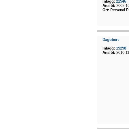
Inlägg:
21546
Anslöt:
2008-10
Ort:
Personal P
Dagobert
Inlägg:
15298
Anslöt:
2010-11