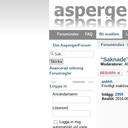
Forumindex
FAQ
Bli medlem
L
Forumindex
\
Om AspergerForum
"Saknade" 
Moderatorer:
Al
Avancerad sökning
Besvara
Forumregler
ankhh
Logga in
Frivilligt inaktiv
Användarnamn
Inlägg:
2959
Anslöt:
2016-06
Lösenord
Logga in mig
automatiskt vid varje