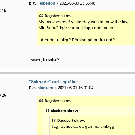
av
Telperion
» 2021-08-30 23:55:48
-15
Dagobert skrev:
My
achievement
yesterday was to mow the lawn.
Min
bedrift
igår var att klippa gräsmattan.
Låter det rimligt? Förslag på andra ord?
Insats, kanske?
"Saknade" ord i språket
av
slackern
» 2021-08-31 16:01:04
-26
Dagobert skrev:
slackern skrev:
Dagobert skrev:
Jag repriserat ett gammalt inlägg :