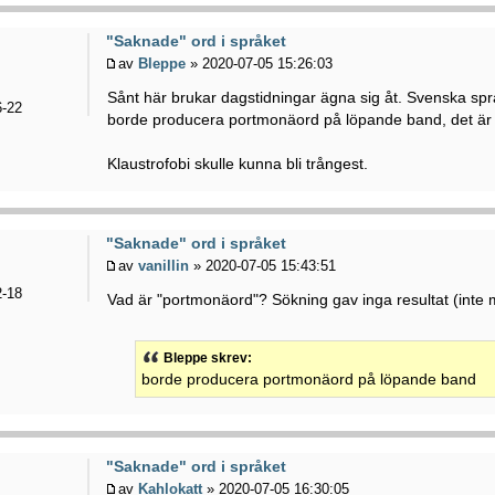
"Saknade" ord i språket
av
Bleppe
» 2020-07-05 15:26:03
Sånt här brukar dagstidningar ägna sig åt. Svenska s
-22
borde producera portmonäord på löpande band, det är 
Klaustrofobi skulle kunna bli trångest.
"Saknade" ord i språket
av
vanillin
» 2020-07-05 15:43:51
-18
Vad är "portmonäord"? Sökning gav inga resultat (inte m
Bleppe skrev:
borde producera portmonäord på löpande band
"Saknade" ord i språket
av
Kahlokatt
» 2020-07-05 16:30:05