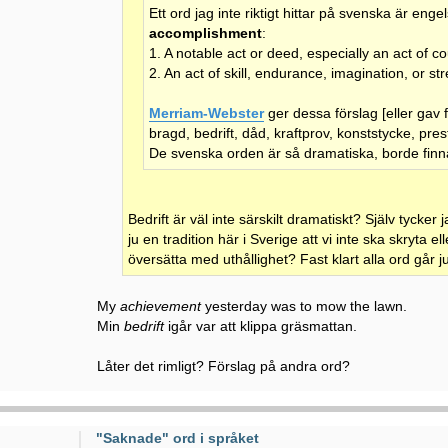
Ett ord jag inte riktigt hittar på svenska är eng
accomplishment
:
1. A notable act or deed, especially an act of co
2. An act of skill, endurance, imagination, or s
Merriam-Webster
ger dessa förslag [eller gav f
bragd, bedrift, dåd, kraftprov, konststycke, pres
De svenska orden är så dramatiska, borde finn
Bedrift är väl inte särskilt dramatiskt? Själv tycker j
ju en tradition här i Sverige att vi inte ska skryta
översätta med uthållighet? Fast klart alla ord går ju
My
achievement
yesterday was to mow the lawn.
Min
bedrift
igår var att klippa gräsmattan.
Låter det rimligt? Förslag på andra ord?
"Saknade" ord i språket