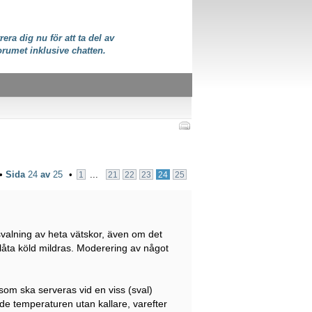
rera dig nu för att ta del av
orumet inklusive chatten.
 •
Sida
24
av
25
•
...
1
21
22
23
24
25
svalning av heta vätskor, även om det
 låta köld mildras. Moderering av något
som ska serveras vid en viss (sval)
ade temperaturen utan kallare, varefter