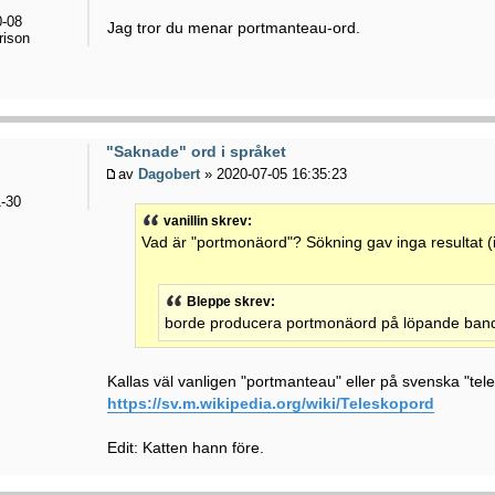
-08
Jag tror du menar portmanteau-ord.
rison
"Saknade" ord i språket
av
Dagobert
» 2020-07-05 16:35:23
-30
vanillin skrev:
Vad är "portmonäord"? Sökning gav inga resultat (i
Bleppe skrev:
borde producera portmonäord på löpande ban
Kallas väl vanligen "portmanteau" eller på svenska "tel
https://sv.m.wikipedia.org/wiki/Teleskopord
Edit: Katten hann före.