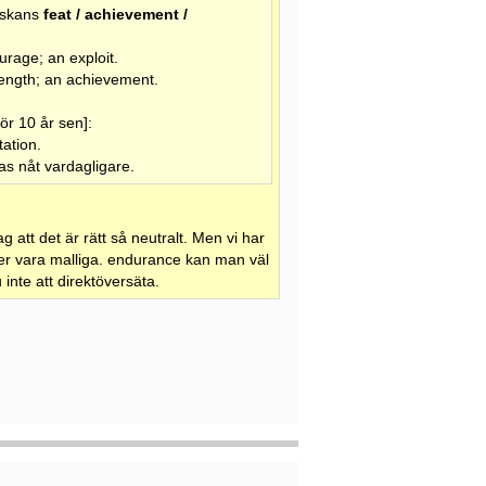
elskans
feat / achievement /
urage; an exploit.
trength; an achievement.
ör 10 år sen]:
tation.
as nåt vardagligare.
ag att det är rätt så neutralt. Men vi har
 eller vara malliga. endurance kan man väl
 inte att direktöversäta.