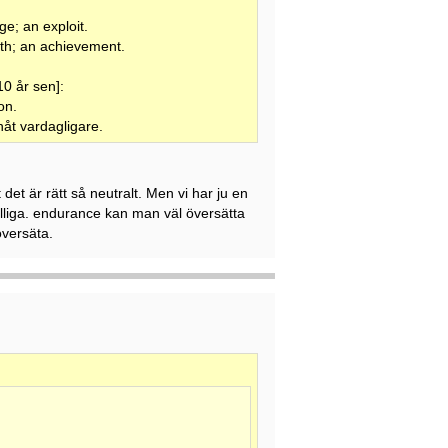
ge; an exploit.
ngth; an achievement.
10 år sen]:
on.
åt vardagligare.
t det är rätt så neutralt. Men vi har ju en
 malliga. endurance kan man väl översätta
översäta.