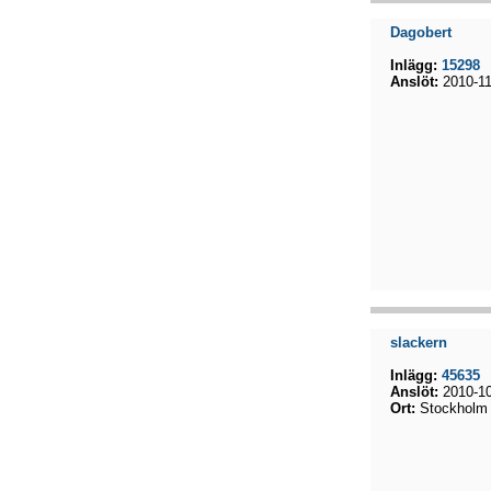
Dagobert
Inlägg:
15298
Anslöt:
2010-11
slackern
Inlägg:
45635
Anslöt:
2010-10
Ort:
Stockholm