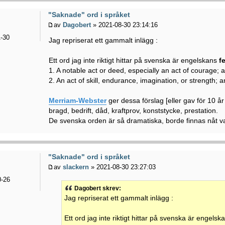
"Saknade" ord i språket
av
Dagobert
» 2021-08-30 23:14:16
-30
Jag repriserat ett gammalt inlägg :
Ett ord jag inte riktigt hittar på svenska är engelskans
f
1. A notable act or deed, especially an act of courage; a
2. An act of skill, endurance, imagination, or strength;
Merriam-Webster
ger dessa förslag [eller gav för 10 år
bragd, bedrift, dåd, kraftprov, konststycke, prestation.
De svenska orden är så dramatiska, borde finnas nåt v
"Saknade" ord i språket
av
slackern
» 2021-08-30 23:27:03
-26
Dagobert skrev:
Jag repriserat ett gammalt inlägg :
Ett ord jag inte riktigt hittar på svenska är engels