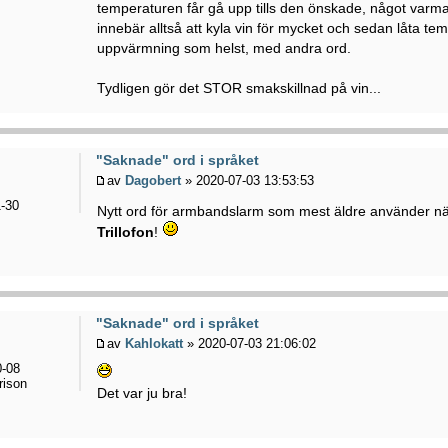
temperaturen får gå upp tills den önskade, något varma
innebär alltså att kyla vin för mycket och sedan låta te
uppvärmning som helst, med andra ord.
Tydligen gör det STOR smakskillnad på vin...
"Saknade" ord i språket
av
Dagobert
» 2020-07-03 13:53:53
-30
Nytt ord för armbandslarm som mest äldre använder nä
Trillofon
!
"Saknade" ord i språket
av
Kahlokatt
» 2020-07-03 21:06:02
-08
rison
Det var ju bra!