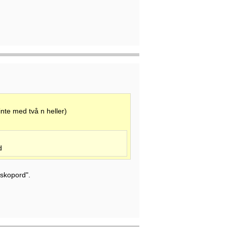
nte med två n heller)
d
eskopord".