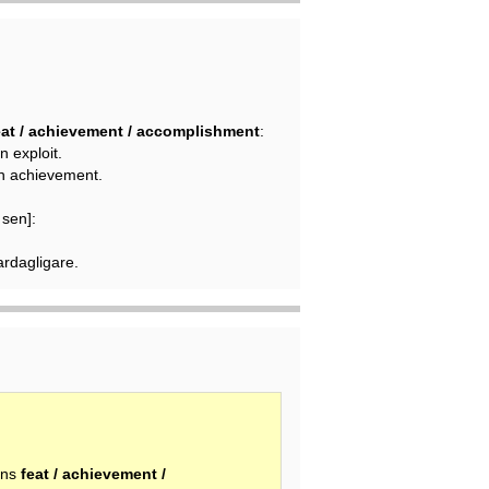
eat / achievement / accomplishment
:
n exploit.
 an achievement.
 sen]:
ardagligare.
kans
feat / achievement /