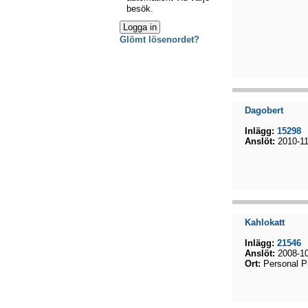
besök.
Glömt lösenordet?
Dagobert
Inlägg:
15298
Anslöt:
2010-11
Kahlokatt
Inlägg:
21546
Anslöt:
2008-10
Ort:
Personal P