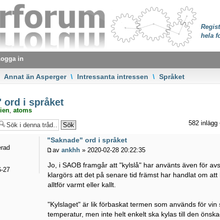
Regist
hela f
ogga in
Annat än Asperger
\
Intressanta intressen
\
Språket
ord i språket
ien
,
atoms
582 inlägg
"Saknade" ord i språket
erad
av
ankhh
» 2020-02-28 20:22:35
Jo, i SAOB framgår att "kylslå" har använts även för av
-27
klargörs att det på senare tid främst har handlat om att
alltför varmt eller kallt.
"Kylslaget" är lik förbaskat termen som används för vin 
temperatur, men inte helt enkelt ska kylas till den önsk