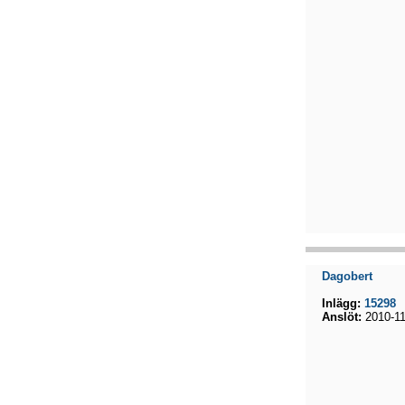
Dagobert
Inlägg:
15298
Anslöt:
2010-11