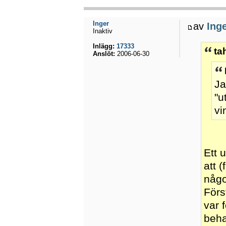
Inger
av
Ing
Inaktiv
Inlägg:
17333
ta
Anslöt:
2006-06-30
Ja
"u
vi
Ett 
att 
någo
Förs
var 
beha