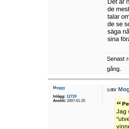
Det är n
de mest
talar om
de se so
säga nå
sina för
Senast 
gång.
Moggy
av
Mo
Inlägg:
12720
Anslöt:
2007-01-25
Pe
Jag 
"utv
vinn