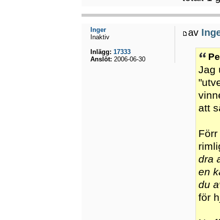
Inger
av
Ing
Inaktiv
Inlägg:
17333
Pe
Anslöt:
2006-06-30
Jag 
"utv
vinn
att 
Förr
riml
dra 
en 
du a
för 