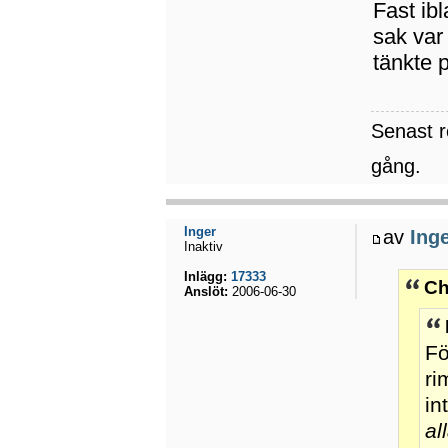
Fast ibl
sak var
tänkte 
Senast 
gång.
Inger
av
Ing
Inaktiv
Inlägg:
17333
Ch
Anslöt:
2006-06-30
Fö
ri
in
al