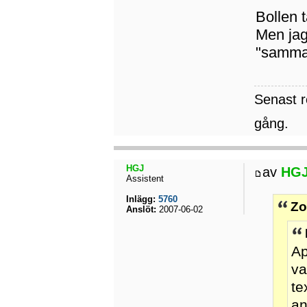
Bollen 
Men jag
"samma
Senast 
gång.
HGJ
av
HG
Assistent
Inlägg:
5760
Zo
Anslöt:
2007-06-02
Ap
va
te
an