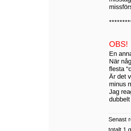
missför
********
OBS!
En anna
När någ
flesta "
Är det v
minus n
Jag rea
dubbelt 
Senast 
totalt 1 