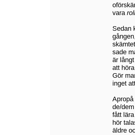
oförskä
vara
rol
Sedan k
gången,
skämtet
sade man
är långt
att hör
Gör man 
inget a
Apropå 
de/dem 
fått lä
hör tala
äldre o