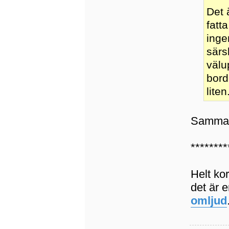
Det 
fatt
inge
särs
välu
bord
liten.
Samma 
********
Helt ko
det är 
omljud