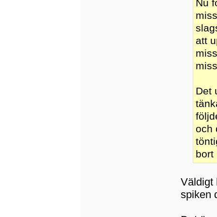
Nu f
miss
slag
att 
miss
missu
Det 
tänk
följ
och 
tönt
bort 
Väldigt
spiken 