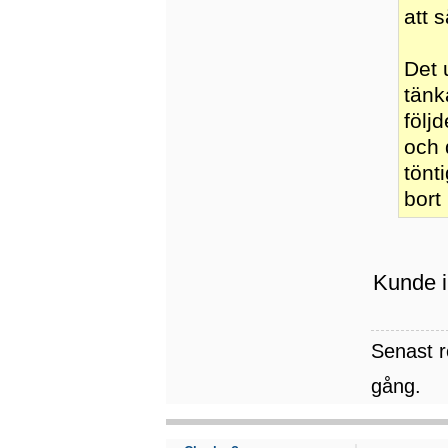
att 
Det 
tänk
följ
och 
tönt
bort 
Kunde in
Senast 
gång.