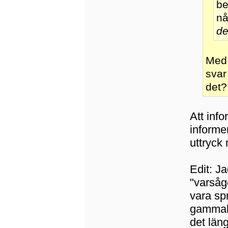
be
nå
de
Med 
svar
det?
Att inf
informe
uttryck
Edit: J
"varsågo
vara spr
gammald
det län