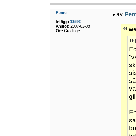
Pemer
av
Pem
Inlägg:
13593
Anslöt:
2007-02-08
we
Ort:
Grödinge
Ed
"v
sk
si
så
va
gi
Ed
sä
br
ti