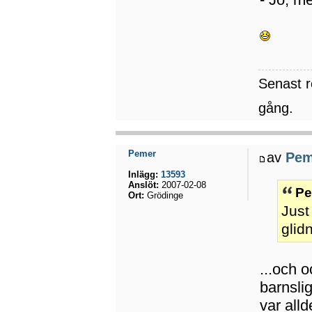
Senast 
gång.
Pemer
av
Pem
Inlägg:
13593
Anslöt:
2007-02-08
Pe
Ort:
Grödinge
Just
glidn
...och 
barnsli
var alld