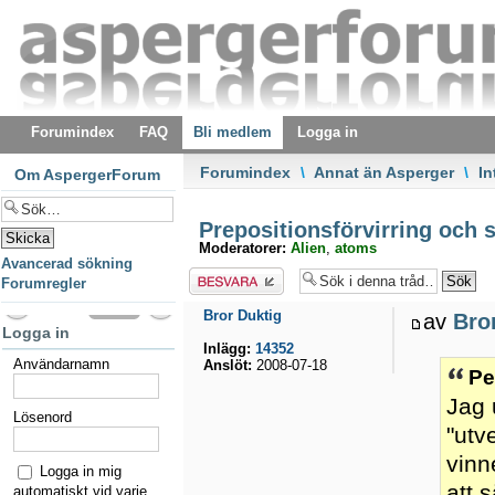
Forumindex
FAQ
Bli medlem
Logga in
Forumindex
\
Annat än Asperger
\
In
Om AspergerForum
Prepositionsförvirring och 
Moderatorer:
Alien
,
atoms
Avancerad sökning
Besvara
Forumregler
Bror Duktig
av
Bro
Logga in
Inlägg:
14352
Användarnamn
Anslöt:
2008-07-18
Pe
Jag 
Lösenord
"utv
vinn
Logga in mig
att 
automatiskt vid varje