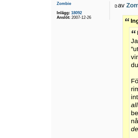
Zombie
av
Zom
Inlägg:
18092
Anslöt:
2007-12-26
In
Ja
"u
vi
du
Fö
ri
in
al
be
nå
de