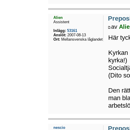
Preposi
Alien
Assistent
av
Ali
Inlägg:
53161
Anslöt:
2007-08-13
Här tyc
Ort:
Mellansvenska låglandet
Kyrkan 
kyrka!)
Socialt
(Dito so
Den rät
man bla
arbetsl
Preposi
nescio