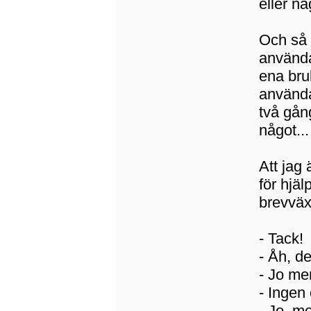
eller nå
Och så b
använda
ena bru
använda
två gån
något...
Att jag 
för hjä
brevväx
- Tack!
- Åh, de
- Jo me
- Ingen
- Jo, m