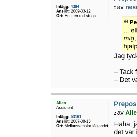
av
nes
Inlägg:
4394
Anslöt:
2009-03-12
Ort:
En liten röd stuga.
Pe
... 
mig
hjäl
Jag tyck
– Tack f
– Det va
Preposi
Alien
Assistent
av
Ali
Inlägg:
53161
Anslöt:
2007-08-13
Haha, j
Ort:
Mellansvenska låglandet
det var i