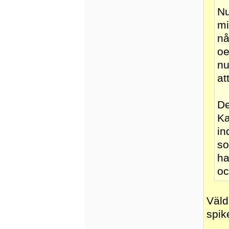
Nu
mi
nå
oe
nu
at
De
Ka
in
so
ha
oc
Väld
spik