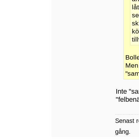
lå
se
sk
kö
ti
Boll
Men 
"sam
Inte "s
"felben
Senast 
gång.