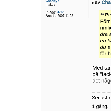
Charley?
av
Cha
Inaktiv
Inlägg:
4748
Pe
Anslöt:
2007-11-22
Förr
riml
dra 
en 
du a
för 
Med tan
på "tac
det någ
Senast 
1 gång.