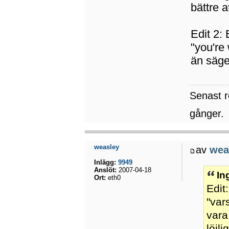
bättre a
Edit 2:
"you're
än säge
Senast 
gånger.
weasley
av
wea
Inlägg:
9949
Anslöt:
2007-04-18
In
Ort:
eth0
Edit
"var
vara
löjl