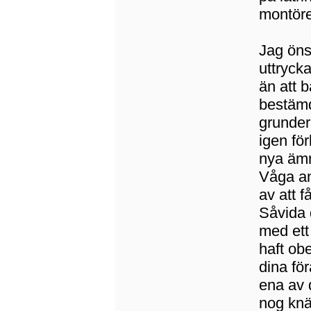
montöre
Jag öns
uttrycka
än att b
bestämd
grunder
igen fö
nya ämn
Våga an
av att 
Såvida 
med ett
haft ob
dina fö
ena av 
nog knä