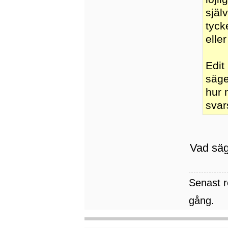
själ
tyck
elle
Edit
säge
hur 
svar
Vad sä
Senast 
gång.