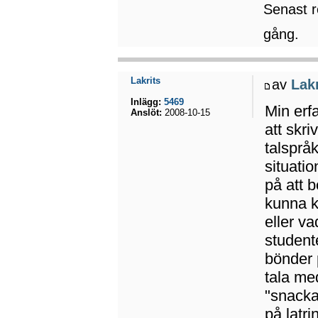
Senast 
gång.
Lakrits
av
Lakr
Inlägg:
5469
Min erf
Anslöt:
2008-10-15
att skr
talspråk
situatio
på att b
kunna k
eller va
student
bönder 
tala med
"snacka
på latr