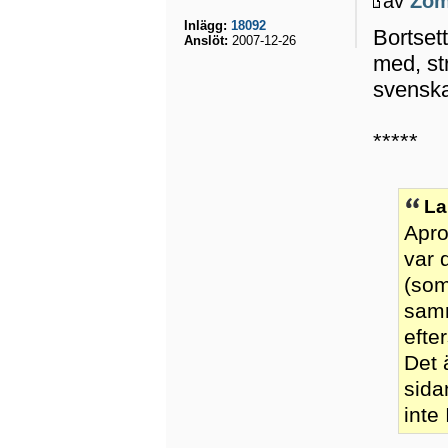
av
Zom
Inlägg:
18092
Bortsett
Anslöt:
2007-12-26
med, st
svenska 
*****
La
Apro
var 
(som
samm
efte
Det ä
sida
inte