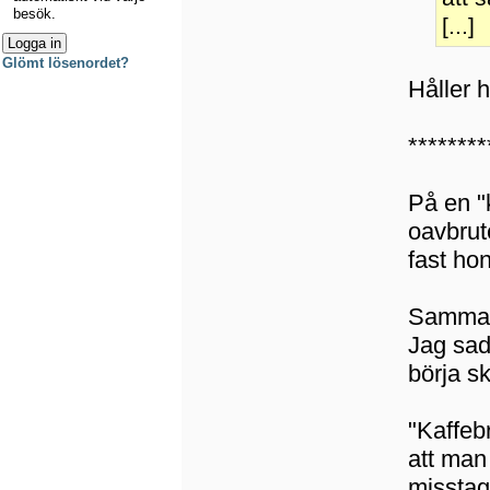
besök.
[...]
Glömt lösenordet?
Håller 
********
På en "
oavbrute
fast ho
Samma m
Jag sade
börja sk
"Kaffeb
att man 
misstag