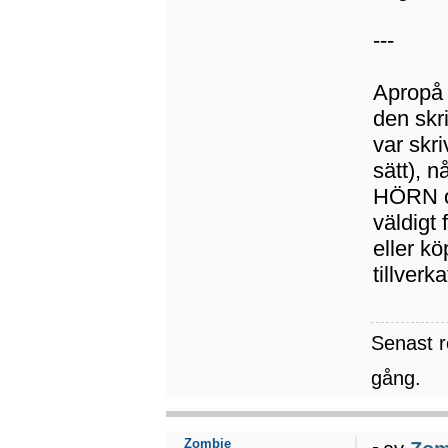
---
Apropå 
den skr
var skr
sätt), n
HÖRN oc
väldigt 
eller k
tillverk
Senast 
gång.
Zombie