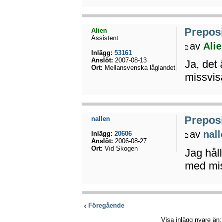
Preposi
Alien
Assistent
av
Ali
Inlägg:
53161
Anslöt:
2007-08-13
Ja, det 
Ort:
Mellansvenska låglandet
missvis
Preposi
nallen
av
nal
Inlägg:
20606
Anslöt:
2006-08-27
Ort:
Vid Skogen
Jag håll
med mis
Föregående
Visa inlägg nyare än