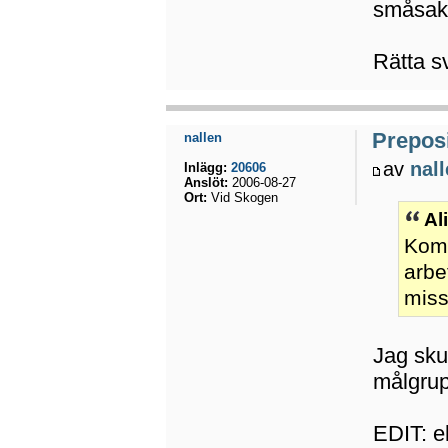
småsak
Rätta s
Preposi
nallen
av
nal
Inlägg:
20606
Anslöt:
2006-08-27
Ort:
Vid Skogen
Al
Komm
arbe
mis
Jag sku
målgrup
EDIT: e