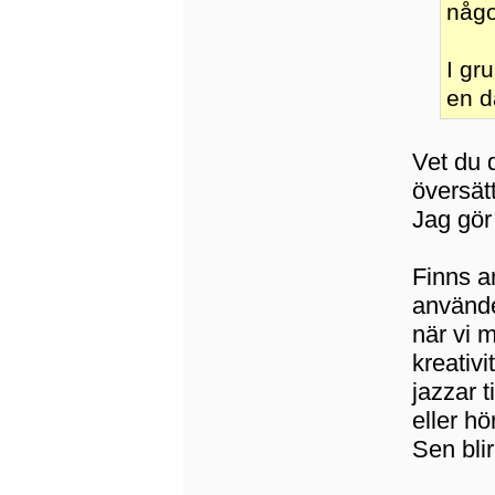
någo
I gr
en d
Vet du 
översätt
Jag gör d
Finns a
använde
när vi 
kreativi
jazzar t
eller hö
Sen bli