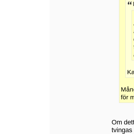
Ka
Mång
för 
Om dett
tvingas