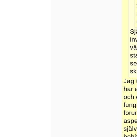
Sj
in
vä
st
se
sk
Jag 
har 
och 
fung
foru
aspe
själ
behö