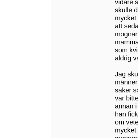
vidare 
skulle 
mycket 
att seda
mognar 
mamma v
som kvi
aldrig v
Jag sku
männen.
saker s
var bitt
annan i
han fick
om vete
mycket.