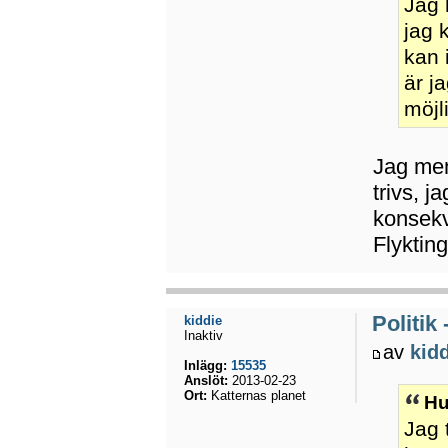
Jag 
jag 
kan 
är j
möjl
Jag men
trivs, 
konsekve
Flykting
Politik
kiddie
Inaktiv
av
kid
Inlägg:
15535
Anslöt:
2013-02-23
Ort:
Katternas planet
Hu
Jag 