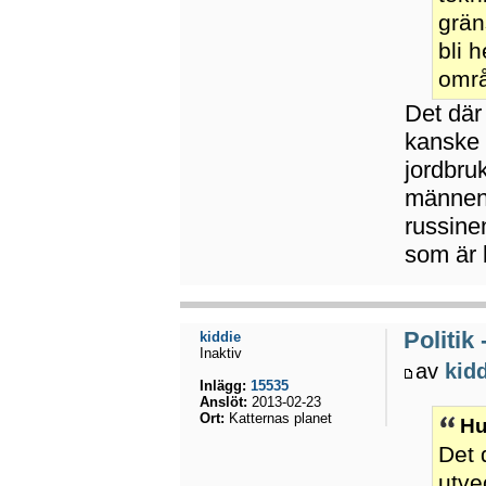
grän
bli 
områ
Det där 
kanske 
jordbru
männen 
russine
som är 
Politik
kiddie
Inaktiv
av
kid
Inlägg:
15535
Anslöt:
2013-02-23
Ort:
Katternas planet
Hu
Det 
utve