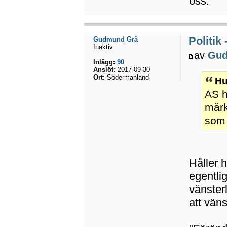
oss.
Politik
Gudmund Grå
Inaktiv
av
Gud
Inlägg:
90
Anslöt:
2017-09-30
Ort:
Södermanland
Hu
AS h
märk
som 
Håller 
egentli
vänster
att väns