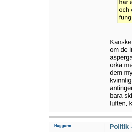
har 
och 
fung
Kanske 
om de i
asperga
orka me
dem myc
kvinnli
antingen
bara sk
luften,
Politik
Huggorm