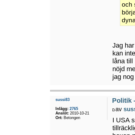
och
börj
dyna
Jag har 
kan int
låna til
nöjd me
jag nog 
Politik
sussi83
av
sus
Inlägg:
2765
Anslöt:
2010-10-21
Ort:
Betongen
I USA s
tillräck