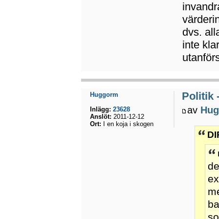
invandr
värderin
dvs. all
inte kla
utanförs
Politik
Huggorm
av
Hug
Inlägg:
23628
Anslöt:
2011-12-12
Ort:
I en koja i skogen
DI
de
ex
me
ba
so