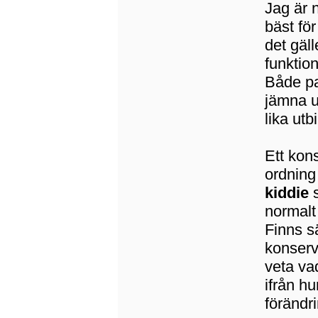
Jag är 
bäst fö
det gäll
funktion
Både pa
jämna u
lika ut
Ett kons
ordning
kiddie
s
normalt
Finns s
konserva
veta va
ifrån h
förändr