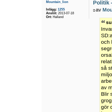
Politik
Mountain_lion
av
Mou
Inlägg:
1255
Anslöt:
2013-07-18
Ort:
Halland
su
Inva
SD:a
och 
segr
orsa
rela
så s
milj
arbe
av m
Blir
grog
gör 