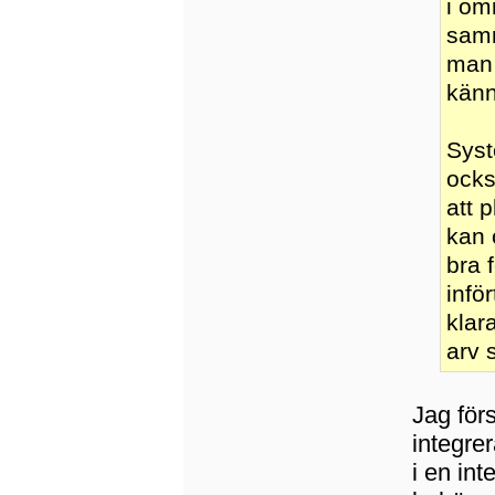
i om
samm
man 
känn
Syst
ocks
att 
kan 
bra 
infö
klar
arv 
Jag förs
integrer
i en int