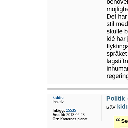
behöver
möjlighe
Det har
stil me
skulle 
idé har 
flykting
språket
lagstift
inhuman
regering
Politik
kiddie
Inaktiv
av
kid
Inlägg:
15535
Anslöt:
2013-02-23
Ort:
Katternas planet
Se