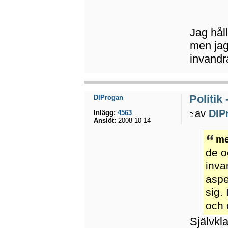
Jag håll
men jag
invandra
Politik
DIProgan
av
DIP
Inlägg:
4563
Anslöt:
2008-10-14
me
de o
inva
aspe
sig.
och 
Självkl