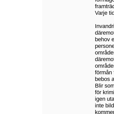
framträ
Varje ti
Invandri
däremot 
behov e
persone
områden
däremot
områden
förmån 
bebos a
Blir so
för kri
igen ut
inte bi
kommer 