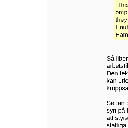
"Thi
empl
they
Hout
Hamp
Så libe
arbetsti
Den tek
kan utf
kroppsa
Sedan b
syn på 
att styr
statliga