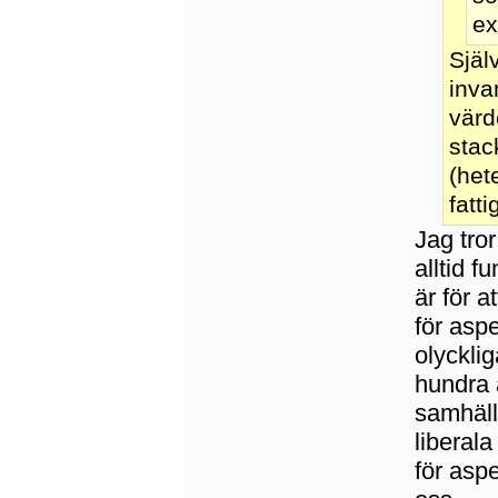
ex
Själ
inva
värde
stac
(het
fatt
Jag tro
alltid f
är för a
för aspe
olyckli
hundra å
samhäll
liberala
för asp