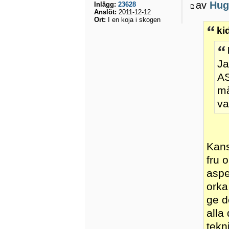
av
Hug
Inlägg:
23628
Anslöt:
2011-12-12
Ort:
I en koja i skogen
ki
Ja
AS
mä
va
Kans
fru 
aspe
orka
ge d
alla
tekn