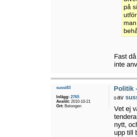
på s
utfö
man 
behå
Fast då
inte an
Politik
sussi83
av
sus
Inlägg:
2765
Anslöt:
2010-10-21
Ort:
Betongen
Vet ej 
tenderar
nytt, o
upp till