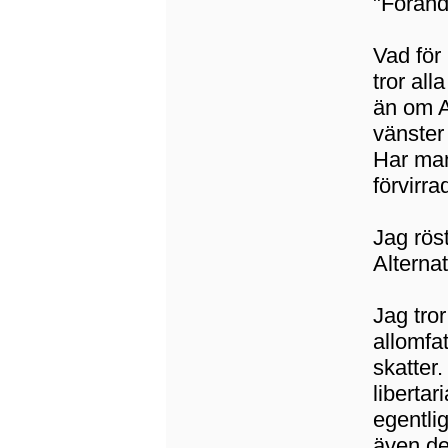
"Förändr
Vad för 
tror al
än om AS
vänster 
Har man
förvirra
Jag röst
Alternat
Jag tror
allomfa
skatter
libertar
egentlig
även de