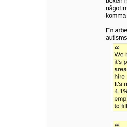
boxen nä
något m
komma fr
En arbe
autisms
We n
it's
area
hire
It's
4.1%
empl
to f