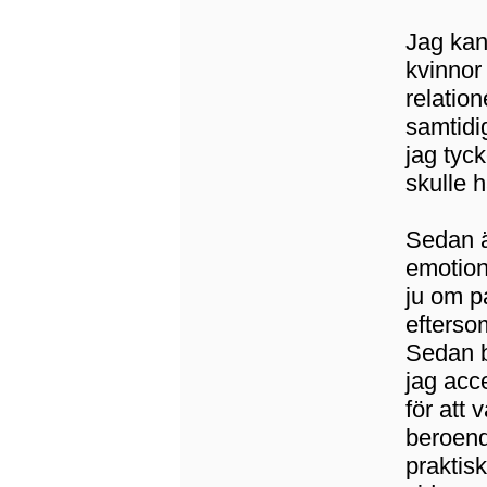
Jag kan
kvinnor
relation
samtidi
jag tyck
skulle 
Sedan är
emotion
ju om pa
efterso
Sedan b
jag acce
för att
beroend
praktisk