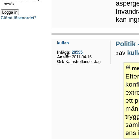
asperge
besök.
Invandr
kan ing
Glömt lösenordet?
Politik
kullan
av
kul
Inlägg:
28595
Anslöt:
2011-04-15
Ort:
Katastroflandet Jag
me
Efte
konf
extr
ett 
männ
tryg
samh
ens 