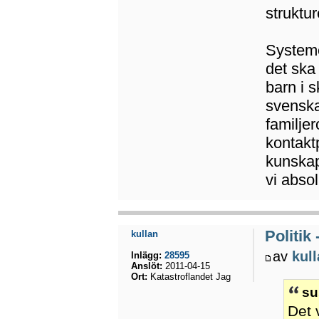
struktu
Systeme
det ska 
barn i 
svenska 
familjer
kontakt
kunskap
vi absol
Politik
kullan
av
kul
Inlägg:
28595
Anslöt:
2011-04-15
Ort:
Katastroflandet Jag
su
Det 