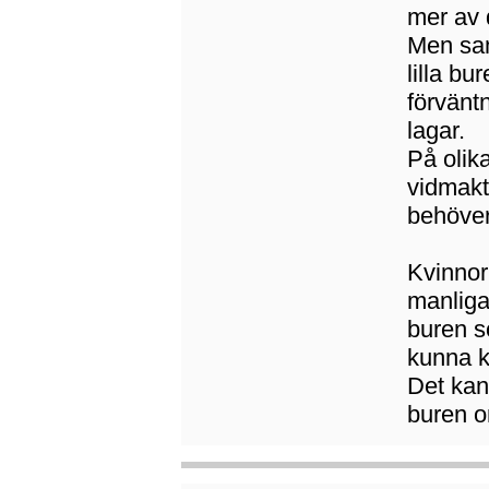
mer av 
Men sam
lilla bu
förvänt
lagar.
På olik
vidmakt
behöver
Kvinnor
manliga 
buren s
kunna kä
Det kan
buren o