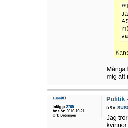
Ja
AS
mä
va
Kans
Många k
mig att 
Politik
sussi83
av
sus
Inlägg:
2765
Anslöt:
2010-10-21
Ort:
Betongen
Jag tror
kvinnor