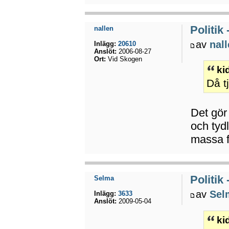
Politik
nallen
av
nal
Inlägg:
20610
Anslöt:
2006-08-27
Ort:
Vid Skogen
ki
Då t
Det gör 
och tydl
massa f
Politik
Selma
av
Sel
Inlägg:
3633
Anslöt:
2009-05-04
ki