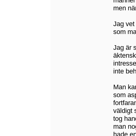
mannen 
men när
Jag vet 
som man
Jag är s
äktenska
intress
inte be
Man kan
som asp
fortfar
väldigt
tog han
man nog
hade en