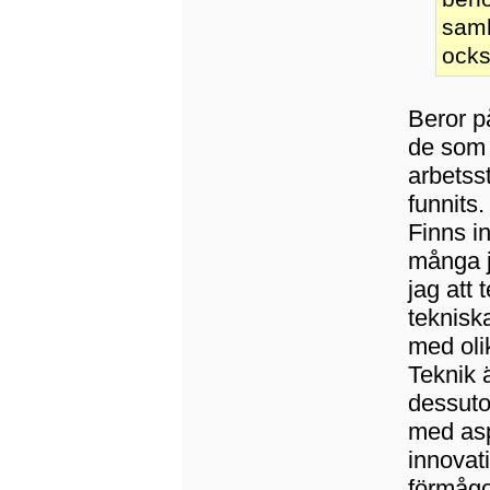
samh
ocks
Beror p
de som 
arbetsst
funnits.
Finns i
många j
jag att
teknisk
med oli
Teknik 
dessuto
med asp
innovat
förmågor