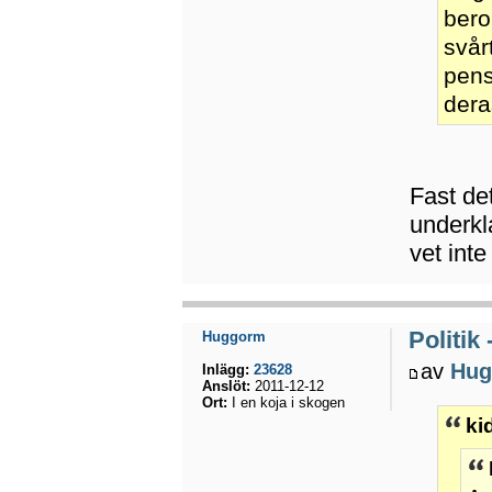
bero
svårt
pens
dera
Fast de
underkl
vet int
Politik
Huggorm
av
Hug
Inlägg:
23628
Anslöt:
2011-12-12
Ort:
I en koja i skogen
ki