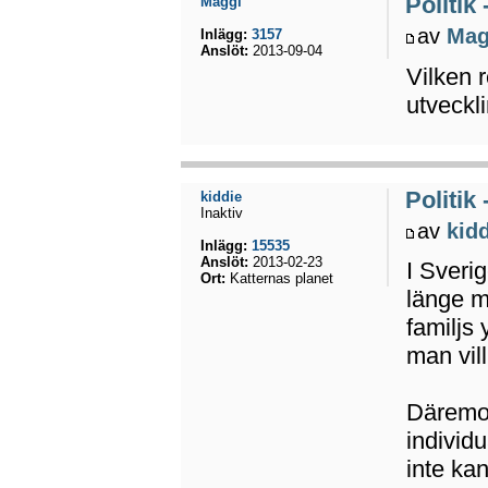
Politik
Maggi
av
Mag
Inlägg:
3157
Anslöt:
2013-09-04
Vilken 
utveckl
Politik
kiddie
Inaktiv
av
kid
Inlägg:
15535
Anslöt:
2013-02-23
I Sverig
Ort:
Katternas planet
länge m
familjs 
man vill
Däremot
individ
inte ka