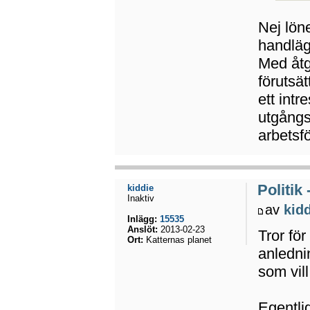
Nej lön
handläg
Med åt
förutsät
ett intr
utgångs
arbetsf
Politik
kiddie
Inaktiv
av
kid
Inlägg:
15535
Anslöt:
2013-02-23
Tror för
Ort:
Katternas planet
anlednin
som vill
Egentlig