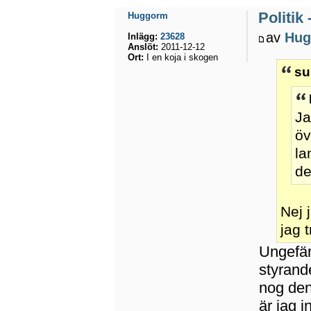
Politik
Huggorm
av
Hug
Inlägg:
23628
Anslöt:
2011-12-12
Ort:
I en koja i skogen
su
Ja
öv
la
de
Nej 
jag 
Ungefär
styrand
nog den
är jag i