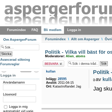
Forumindex
FAQ
Bli medlem
Logga in
Forumindex
\
Allt om Asperger
\
Övri
Om AspergerForum
Politik - Vilka vill bäst för
Moderatorer:
Alien
,
atoms
Avancerad sökning
Besvara
Forumregler
Politik
kullan
Logga in
av
kul
Inlägg:
28595
Användarnamn
Anslöt:
2011-04-15
Ort:
Katastroflandet Jag
Jag sku
Lösenord
Logga in mig
automatiskt vid varje