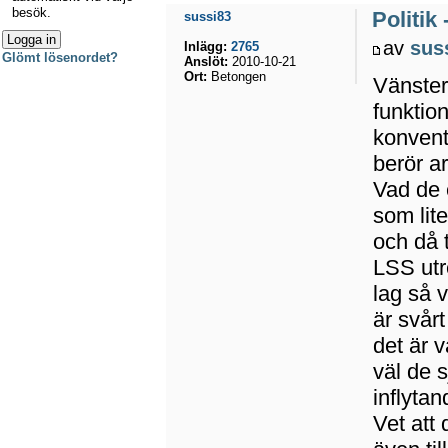
besök.
Politik
sussi83
av
sus
Inlägg:
2765
Glömt lösenordet?
Anslöt:
2010-10-21
Ort:
Betongen
Vänsterp
funktion
konvent
berör a
Vad de 
som lit
och då 
LSS utr
lag så 
är svårt
det är v
väl de 
inflytan
Vet att