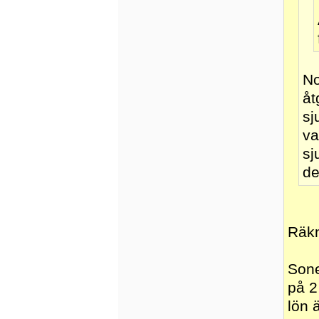
No
åt
sj
va
sj
de
Räkn
Sone
på 2
lön 