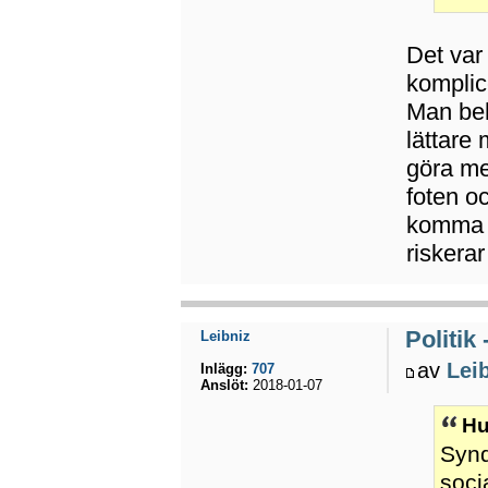
Det var
komplic
Man beh
lättare
göra me
foten oc
komma i
riskerar
Politik
Leibniz
av
Lei
Inlägg:
707
Anslöt:
2018-01-07
Hu
Synd
soci