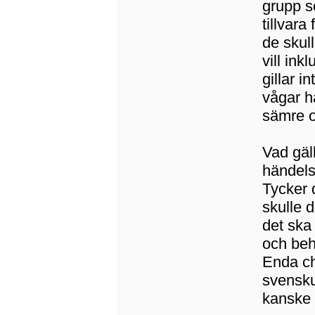
grupp s
tillvara
de skull
vill ink
gillar i
vågar h
sämre o
Vad gäl
händelse
Tycker 
skulle 
det ska
och beh
Enda ch
svensku
kanske t