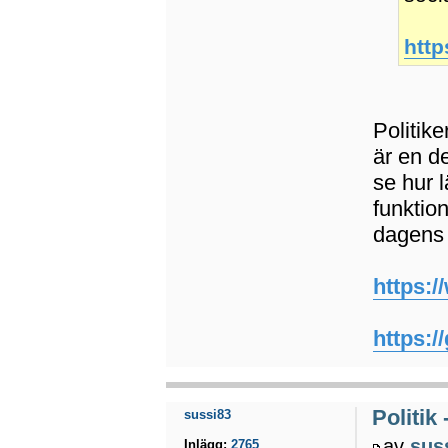
http
Politike
är en de
se hur l
funktio
dagens p
https:/
https:/
Politik
sussi83
av
sus
Inlägg:
2765