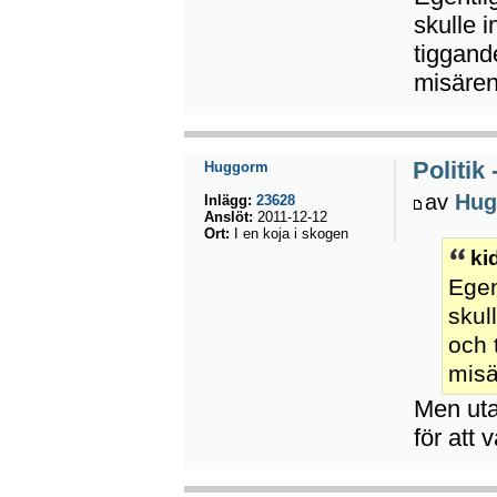
skulle i
tiggande
misären
Politik
Huggorm
av
Hug
Inlägg:
23628
Anslöt:
2011-12-12
Ort:
I en koja i skogen
ki
Egen
skul
och 
misä
Men utan
för att