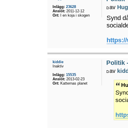
av
Hug
Inlägg:
23628
Anslöt:
2011-12-12
Ort:
I en koja i skogen
Synd då 
sociald
https:/
Politik
kiddie
Inaktiv
av
kid
Inlägg:
15535
Anslöt:
2013-02-23
Ort:
Katternas planet
Hu
Synd
soci
http