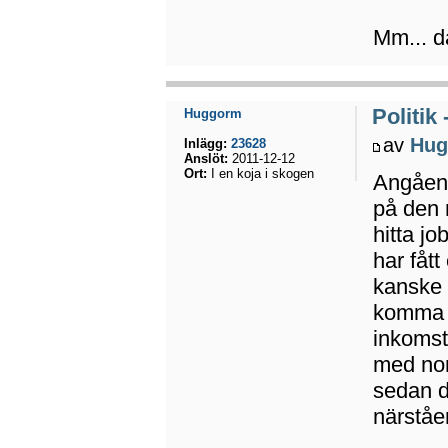
Mm... da
Politik
Huggorm
av
Hug
Inlägg:
23628
Anslöt:
2011-12-12
Ort:
I en koja i skogen
Angåend
på den 
hitta jo
har fåt
kanske 
komma i
inkomst
med nor
sedan d
närståe