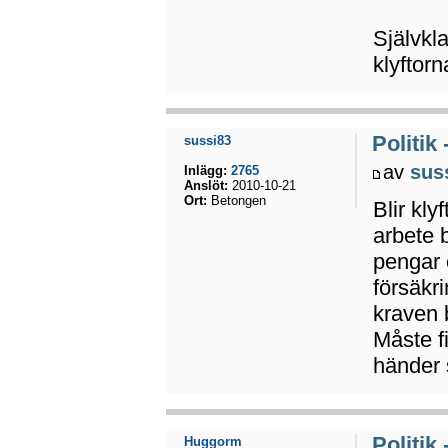
Självkla
klyftorn
Politik
sussi83
av
sus
Inlägg:
2765
Anslöt:
2010-10-21
Ort:
Betongen
Blir kly
arbete 
pengar 
försäkri
kraven b
Måste f
händer 
Politik
Huggorm