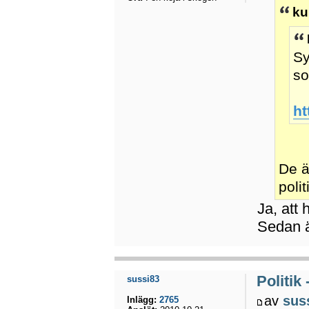
ku
Sy
so
ht
De ä
poli
Ja, att 
Sedan är
Politik
sussi83
av
sus
Inlägg:
2765