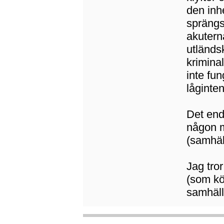
den inh
sprängs
akutern
utländs
kriminal
inte fun
låginten
Det end
någon mi
(samhäl
Jag tror
(som kö
samhäll