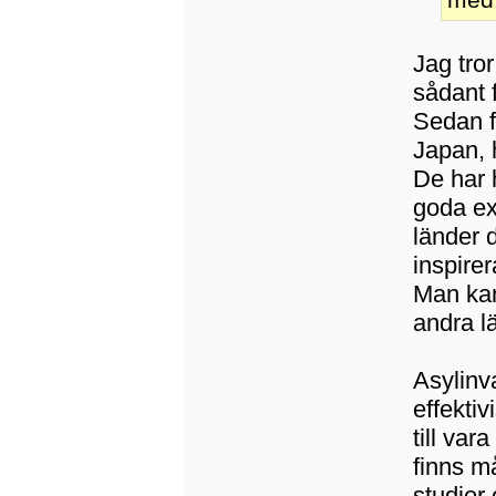
Jag tror
sådant 
Sedan f
Japan, h
De har 
goda ex
länder d
inspirer
Man kan 
andra l
Asylinv
effekti
till var
finns m
studier