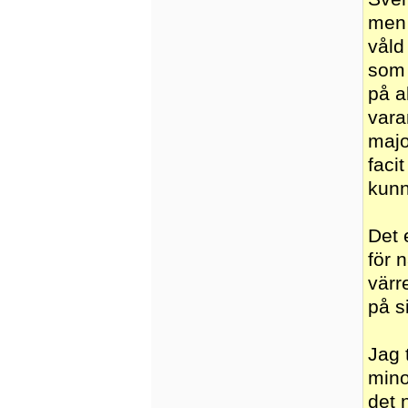
men 
våld
som 
på a
vara
majo
faci
kunn
Det 
för 
värr
på si
Jag 
mino
det 