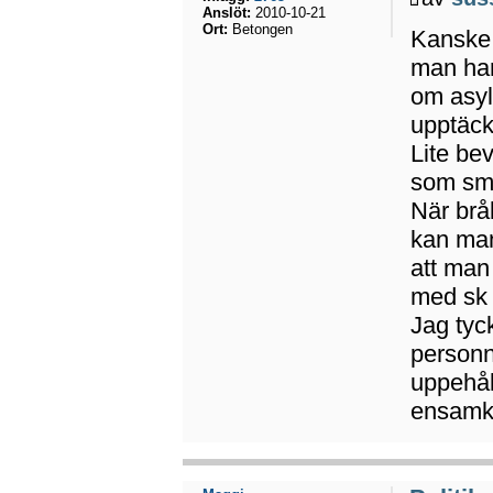
Anslöt:
2010-10-21
Ort:
Betongen
Kanske 
man har
om asyl,
upptäck
Lite be
som smu
När brå
kan man
att man 
med sk 
Jag tyck
personn
uppehål
ensam