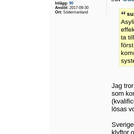
Inlägg:
90
Anslöt:
2017-09-30
Ort:
Södermanland
su
Asyl
effe
ta t
förs
komm
syst
Jag tro
som kom
(kvalif
lösas vo
Sverige
klyftor