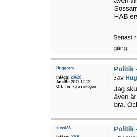
även til
Sossarn
HAB ers
Senast 
gång.
Politik
Huggorm
av
Hug
Inlägg:
23628
Anslöt:
2011-12-12
Ort:
I en koja i skogen
Jag sku
även är
bra. Och
Politik
sussi83