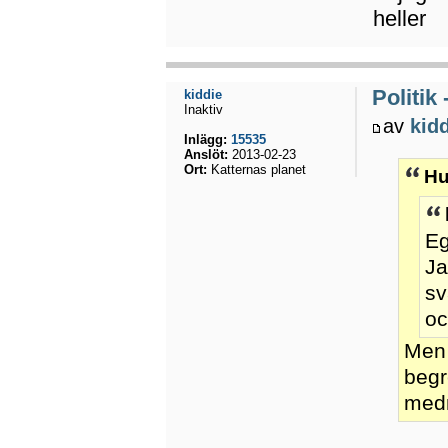
heller
Politik
kiddie
Inaktiv
av
kid
Inlägg:
15535
Anslöt:
2013-02-23
Ort:
Katternas planet
Hu
Eg
Ja
sv
oc
Men u
begr
med