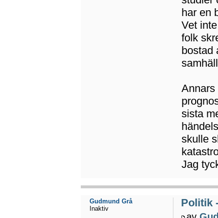
har en 
Vet int
folk sk
bostad 
samhäll
Annars 
prognos
sista m
händels
skulle 
katastr
Jag tyck
Politik
Gudmund Grå
Inaktiv
av
Gud