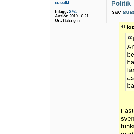
Politik
sussi83
av
sus
Inlägg:
2765
Anslöt:
2010-10-21
Ort:
Betongen
ki
An
be
ha
få
as
ba
Fast
sven
funk
med