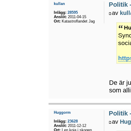
Politik
kullan
av
kul
Inlägg:
28595
Anslöt:
2011-04-15
Ort:
Katastroflandet Jag
Hu
Synd
soci
http
De är j
som all
Politik
Huggorm
av
Hug
Inlägg:
23628
Anslöt:
2011-12-12
Ort:
I en koja i skogen