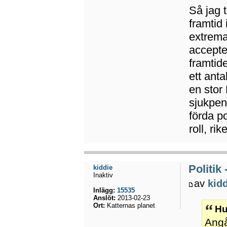
Så jag 
framtid
extrema
accepter
framtid
ett anta
en sto
sjukpen
förda p
roll, ri
Politik
kiddie
Inaktiv
av
kid
Inlägg:
15535
Anslöt:
2013-02-23
Ort:
Katternas planet
Hu
Angå