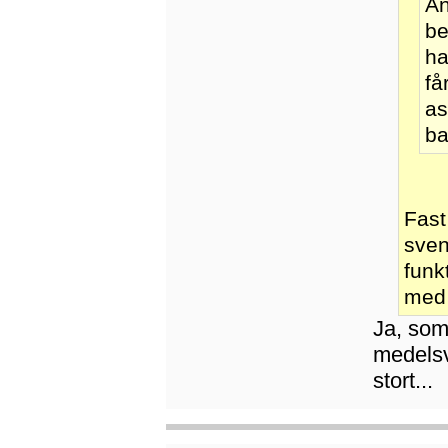
An
be
ha
få
as
ba
Fast
sven
funk
med
Ja, som
medelsv
stort...