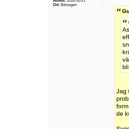
Anslöt:
2010-10-21
Ort:
Betongen
Gu
As
ef
sn
kr
vä
bl
Jag 
prob
form
de k
Sver