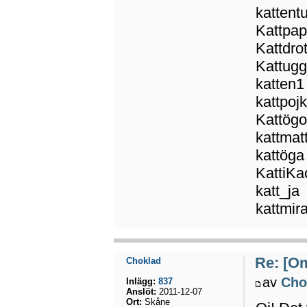
kattent
Kattpa
Kattdro
Kattugg
katten1
kattpoj
Kattög
kattmat
kattöga
KattiKa
katt_ja
kattmir
Re: [Om
Choklad
av
Cho
Inlägg:
837
Anslöt:
2011-12-07
Ort:
Skåne