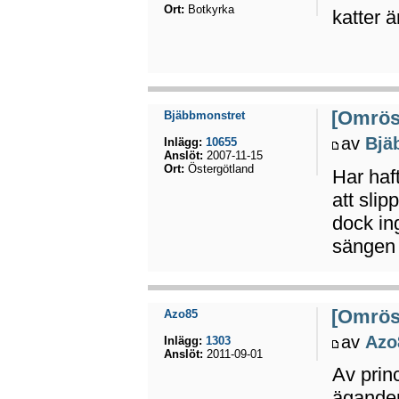
Ort:
Botkyrka
katter 
[Omröst
Bjäbbmonstret
av
Bjä
Inlägg:
10655
Anslöt:
2007-11-15
Ort:
Östergötland
Har haft
att sli
dock in
sängen 
[Omröst
Azo85
av
Azo
Inlägg:
1303
Anslöt:
2011-09-01
Av princ
äganderä