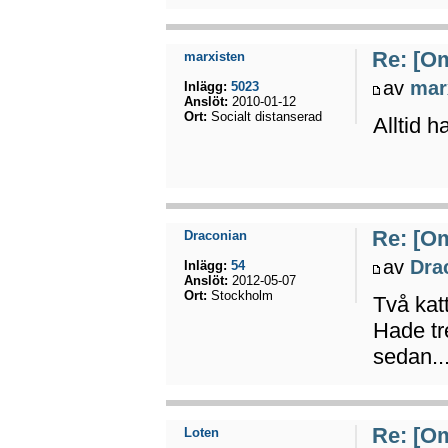
Re: [Om
marxisten
av
mar
Inlägg:
5023
Anslöt:
2010-01-12
Ort:
Socialt distanserad
Alltid ha
Re: [Om
Draconian
av
Dra
Inlägg:
54
Anslöt:
2012-05-07
Ort:
Stockholm
Två kat
Hade tr
sedan..
Re: [Om
Loten