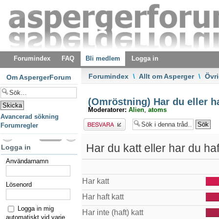
Forumindex
FAQ
Bli medlem
Logga in
Forumindex
\
Allt om Asperger
\
Övri
Om AspergerForum
(Omröstning) Har du eller ha
Moderatorer:
Alien
,
atoms
Avancerad sökning
Besvara
Forumregler
Har du katt eller har du ha
Logga in
Användarnamn
Har katt
Lösenord
Har haft katt
Logga in mig
Har inte (haft) katt
automatiskt vid varje