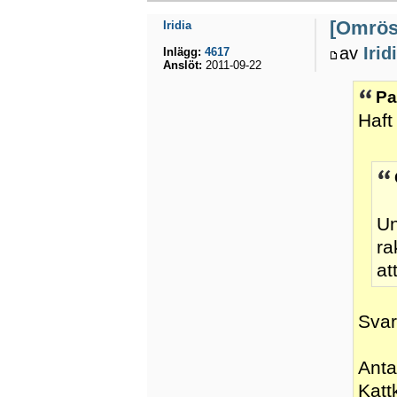
[Omröst
Iridia
av
Irid
Inlägg:
4617
Anslöt:
2011-09-22
Pa
Haft
Un
ra
at
Svar
Anta
Katt