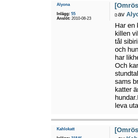
[Omröst
Alyona
av
Aly
Inlägg:
55
Anslöt:
2010-08-23
Har en 
killen v
tål sibi
och hun
har lik
Och kan
stundta
sams br
katter ä
hundar.B
leva uta
[Omröst
Kahlokatt