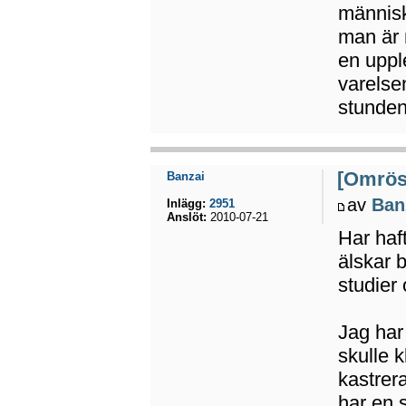
människ
man är 
en uppl
varelse
stunden
[Omröst
Banzai
av
Ban
Inlägg:
2951
Anslöt:
2010-07-21
Har haf
älskar 
studier
Jag har
skulle k
kastrer
har en s