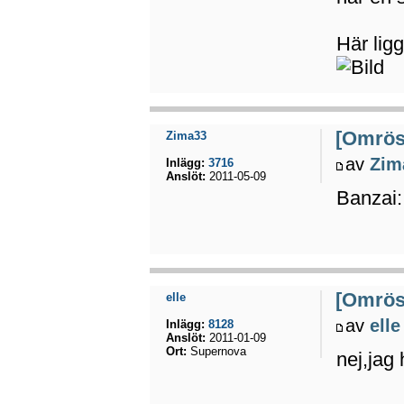
Här lig
[Omröst
Zima33
av
Zim
Inlägg:
3716
Anslöt:
2011-05-09
Banzai:
[Omröst
elle
av
elle
Inlägg:
8128
Anslöt:
2011-01-09
Ort:
Supernova
nej,jag 