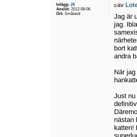
av
Lot
Inlägg:
26
Anslöt:
2012-08-06
Ort:
Småland
Jag är 
jag. Ibl
samexis
närhete
bort ka
andra b
När jag
hankatte
Just nu
definiti
Däremot
nästan 
katten! 
superlu