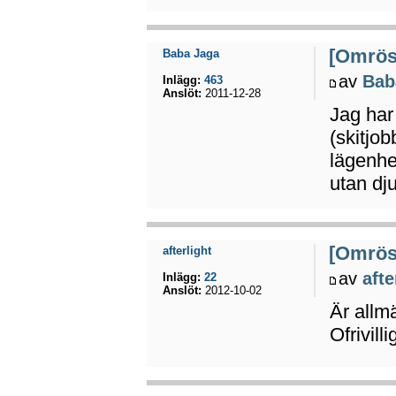
[Omröst
Baba Jaga
av
Bab
Inlägg:
463
Anslöt:
2011-12-28
Jag har 
(skitjob
lägenhe
utan dju
[Omröst
afterlight
av
afte
Inlägg:
22
Anslöt:
2012-10-02
Är allm
Ofrivilli