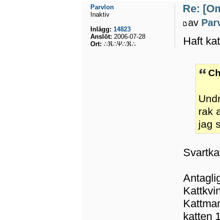
Re: [Om
Parvlon
Inaktiv
av
Par
Inlägg:
14823
Anslöt:
2006-07-28
Haft kat
Ort:
∴ℜ∴Ψ∴ℜ∴
Ch
Undr
rak 
jag 
Svartka
Antaglig
Kattkvi
Kattm
katten 