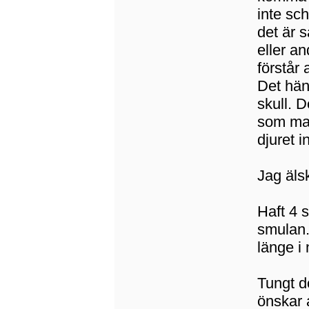
inte sc
det är 
eller a
förstår 
Det hän
skull. D
som man 
djuret i
Jag äls
Haft 4 
smulan. 
länge i
Tungt d
önskar 