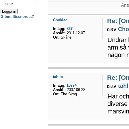
besök.
Anta
Glömt lösenordet?
Re: [Om
Choklad
av
Cho
Inlägg:
837
Anslöt:
2011-12-07
Ort:
Skåne
Undrar h
arm så v
någon 
Re: [Om
tahlia
av
tahl
Inlägg:
10774
Anslöt:
2007-06-28
Ort:
The Skog
Har och 
diverse
marsvi