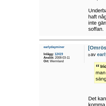
Underba
haft nå
inte gä
soffan.
[Omröst
earlydayminer
av
ear
Inlägg:
12419
Anslöt:
2008-03-11
Ort:
Wermland
Ir
man 
säng
Det kan
komma u