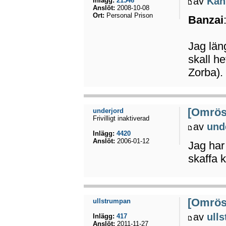
av
Kah
Inlägg:
21546
Anslöt:
2008-10-08
Ort:
Personal Prison
Banzai
Jag län
skall h
Zorba).
[Omröst
underjord
Frivilligt inaktiverad
av
und
Inlägg:
4420
Anslöt:
2006-01-12
Jag har 
skaffa k
[Omröst
ullstrumpan
av
ull
Inlägg:
417
Anslöt:
2011-11-27