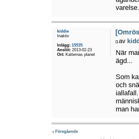
varelse
[Omröst
kiddie
Inaktiv
av
kid
Inlägg:
15535
Anslöt:
2013-02-23
När man
Ort:
Katternas planet
ägd...
Som katt
och snäl
iallafal
människ
man har 
Föregående