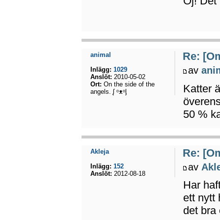
Oj! Det 
Re: [Om
animal
av
ani
Inlägg:
1029
Anslöt:
2010-05-02
Ort:
On the side of the
Katter 
angels. ᶘ ᵒᴥᵒᶅ
överens.
50 % ka
Re: [Om
Akleja
av
Akl
Inlägg:
152
Anslöt:
2012-08-18
Har haft
ett nytt
det bra