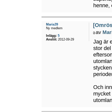
henne, 
[Omröst
Maria39
Ny medlem
av
Mar
Inlägg:
5
Anslöt:
2012-09-29
Jag är 
stor del
efterso
utomlan
stycken
perioder
Och inn
mycket
utomlan