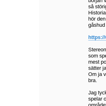
början 
så stör
Historia
hör den
gåshud
https:
Stereon
som spe
mest po
sätter j
Om ja v
bra.
Jag tyc
spelar 
området