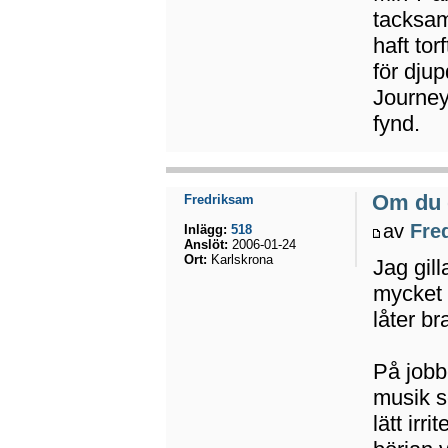
tacksam
haft to
för dju
Journey
fynd.
Om du 
Fredriksam
av
Fre
Inlägg:
518
Anslöt:
2006-01-24
Ort:
Karlskrona
Jag gil
mycket 
låter br
På jobb
musik s
lätt irr