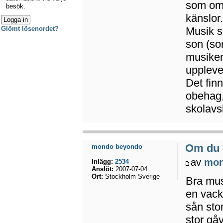
som om l
besök.
känslor
Musik s
Glömt lösenordet?
son (so
musiken
uppleve
Det fin
obehag,
skolavsl
Om du 
mondo beyondo
av
mon
Inlägg:
2534
Anslöt:
2007-07-04
Ort:
Stockholm Sverige
Bra mus
en vack
sån sto
stor gå