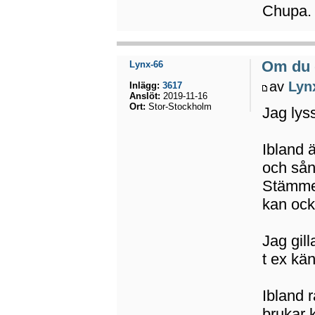
Chupa. 
Om du 
Lynx-66
av
Lyn
Inlägg:
3617
Anslöt:
2019-11-16
Ort:
Stor-Stockholm
Jag lyss
Ibland 
och sån
Stämmer 
kan ock
Jag gil
t ex kän
Ibland 
brukar 