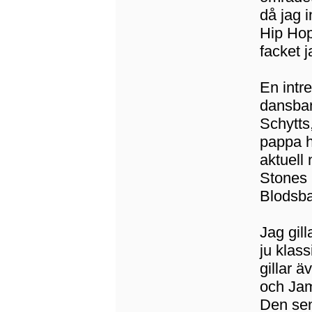
då jag 
Hip Hop
facket j
En intre
dansban
Schytts
pappa h
aktuell 
Stones 
Blodsban
Jag gil
ju klas
gillar 
och Jam
Den sen