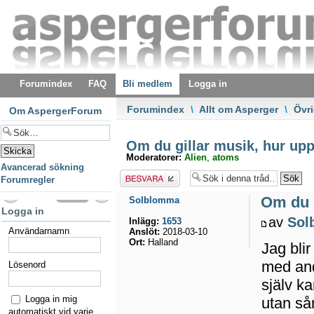
Forumindex
FAQ
Bli medlem
Logga in
Forumindex
\
Allt om Asperger
\
Övri
Om AspergerForum
Om du gillar musik, hur up
Moderatorer:
Alien
,
atoms
Avancerad sökning
Besvara
Forumregler
Om du 
Solblomma
Logga in
av
Sol
Inlägg:
1653
Användarnamn
Anslöt:
2018-03-10
Ort:
Halland
Jag blir
med andr
Lösenord
själv ka
Logga in mig
utan sån
automatiskt vid varje