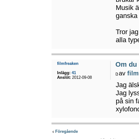
Musik ä
ganska 
Tror ja
alla typ
Om du 
filmfreaken
av
fil
Inlägg:
41
Anslöt:
2012-09-08
Jag äls
Jag lys
på sin 
xylofon
Föregående