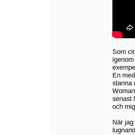
Som cir
igenom 
exempel
En medi
stanna 
Woman' 
senast h
och mig 
När jag 
lugnand