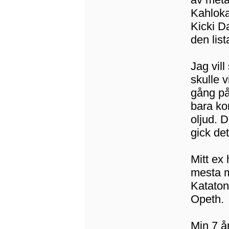
Kahloka
Kicki D
den lis
Jag vil
skulle 
gång på
bara ko
oljud. 
gick de
Mitt ex 
mesta m
Kataton
Opeth.
Min 7 å