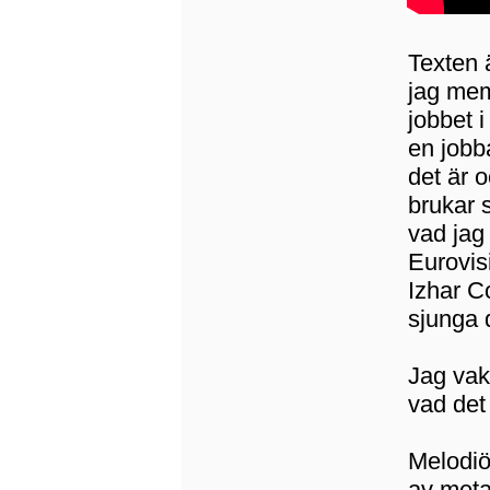
Texten ä
jag mem
jobbet 
en jobb
det är o
brukar 
vad jag
Eurovis
Izhar C
sjunga 
Jag vak
vad det 
Melodiö
av meta