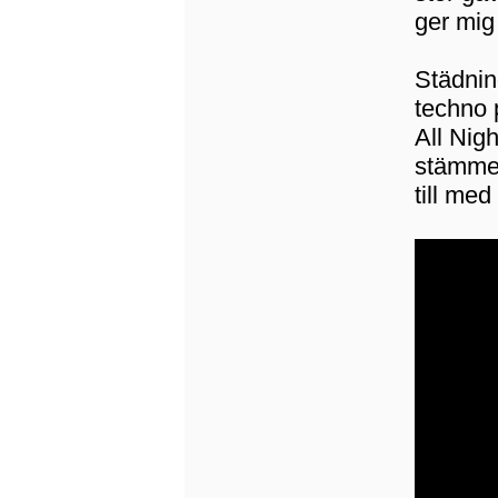
ger mig
Städnin
techno 
All Nig
stämmer
till med