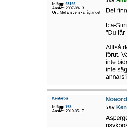
Inlägg:
53155
Anslöt:
2007-08-13
Det finn
Ort:
Mellansvenska låglandet
Ica-Sti
"Du får
Alltså 
förut. 
inte bid
inte sä
annars
Noaord
Kentarou
av
Ken
Inlägg:
763
Anslöt:
2019-05-17
Asperger
psykopa