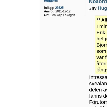
Noaord
Huggorm
av
Hug
Inlägg:
23625
Anslöt:
2011-12-12
Ort:
I en koja i skogen
Al
I mi
Erik
helg
Björ
som 
var 
åter
lång
Intressa
svealän
delen a
fanns d
Förutom