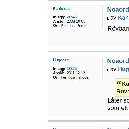
Noaord
Kahlokatt
av
Kah
Inlägg:
21546
Anslöt:
2008-10-08
Ort:
Personal Prison
Rövbar
Noaord
Huggorm
av
Hug
Inlägg:
23625
Anslöt:
2011-12-12
Ort:
I en koja i skogen
Ka
Röv
Låter s
som ett