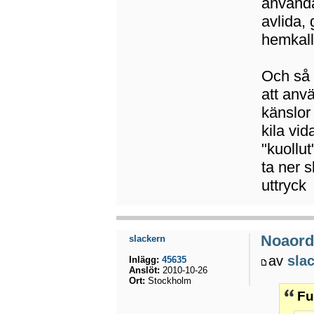
använda
avlida, 
hemkall
Och så 
att anv
känslor 
kila vid
"kuollut
ta ner s
uttryck
Noaord
slackern
av
sla
Inlägg:
45635
Anslöt:
2010-10-26
Ort:
Stockholm
Fu