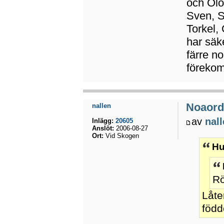
och Olo
Sven, S
Torkel,
har säk
färre n
föreko
Noaord
nallen
av
nal
Inlägg:
20605
Anslöt:
2006-08-27
Ort:
Vid Skogen
Hu
R
Låte
född