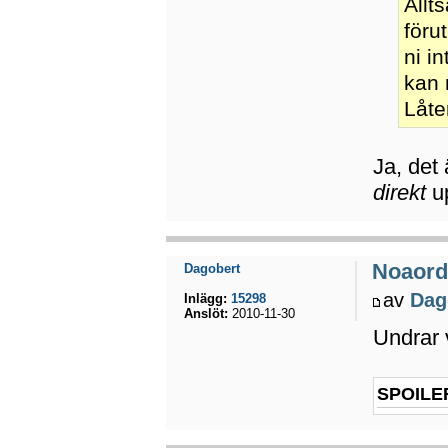
Allt
föru
ni i
kan 
Låte
Ja, det 
direkt
up
Noaord
Dagobert
av
Dag
Inlägg:
15298
Anslöt:
2010-11-30
Undrar 
SPOILE