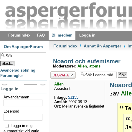
Forumindex
FAQ
Bli medlem
Logga in
Forumindex
\
Annat än Asperger
\
In
Om AspergerForum
Noaord och eufemismer
Moderatorer:
Alien
,
atoms
Avancerad sökning
Besvara
Forumregler
Noaord
Alien
Logga in
Assistent
av
Ali
Användarnamn
Inlägg:
53155
Anslöt:
2007-08-13
Ort:
Mellansvenska låglandet
Te
Lösenord
Logga in mig
Ja
automatiskt vid varje