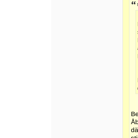
Be
Åb
dä
st