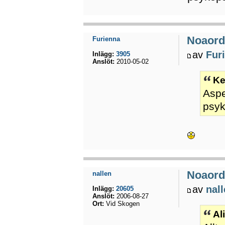
Noaord
Furienna
av
Fur
Inlägg:
3905
Anslöt:
2010-05-02
Ke
Aspe
psyk
Noaord
nallen
av
nal
Inlägg:
20605
Anslöt:
2006-08-27
Ort:
Vid Skogen
Al