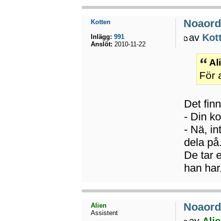
Noaord
Kotten
av
Kot
Inlägg:
991
Anslöt:
2010-11-22
Al
För a
Det fin
- Din ko
- Nä, in
dela på
De tar 
han har
Noaord
Alien
Assistent
av
Ali