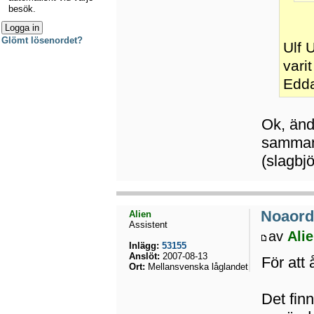
besök.
Glömt lösenordet?
Ulf 
vari
Edd
Ok, ändr
sammans
(slagbj
Noaord
Alien
Assistent
av
Ali
Inlägg:
53155
Anslöt:
2007-08-13
För att 
Ort:
Mellansvenska låglandet
Det fin