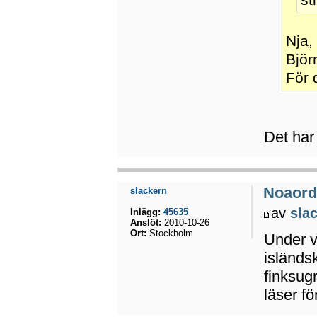
Nja,
Björ
För d
Det har 
Noaord
slackern
av
sla
Inlägg:
45635
Anslöt:
2010-10-26
Ort:
Stockholm
Under v
isländs
finksugr
läser för 