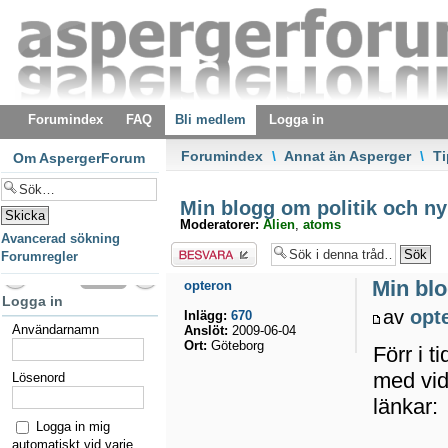
Forumindex
FAQ
Bli medlem
Logga in
Forumindex
\
Annat än Asperger
\
T
Om AspergerForum
Min blogg om politik och ny
Moderatorer:
Alien
,
atoms
Avancerad sökning
Besvara
Forumregler
Min blo
opteron
Logga in
av
opt
Inlägg:
670
Användarnamn
Anslöt:
2009-06-04
Ort:
Göteborg
Förr i t
med vid
Lösenord
länkar:
Logga in mig
automatiskt vid varje