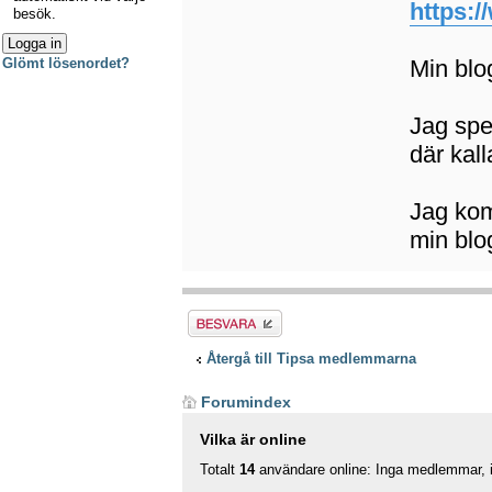
https:
besök.
Min blo
Glömt lösenordet?
Jag spe
där kal
Jag kom
min blo
Besvara
Återgå till Tipsa medlemmarna
Forumindex
Vilka är online
Totalt
14
användare online: Inga medlemmar, in