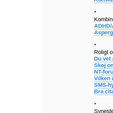
*
Kombina
ADHD/
Asperg
*
Roligt 
Du vet 
Skoj o
NT-for
Vilken 
SMS-hy
Bra ci
*
Syneste