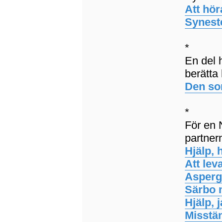
Att hör
Synest
*
En del 
berätta
Den som
*
För en 
partner
Hjälp,
Att lev
Asperg
Särbo 
Hjälp, j
Misstän