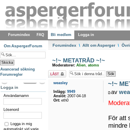
Forumindex
FAQ
Bli medlem
Logga in
Forumindex
\
Allt om Asperger
\
Övri
Om AspergerForum
~!~ METATRÅD ~!~
Moderatorer:
Alien
,
atoms
Avancerad sökning
Tråden
Forumregler
låst
~!~ ME
weasley
Logga in
av
wea
Inlägg:
9949
Användarnamn
Anslöt:
2007-04-18
Ort:
eth0
Moderat
Lösenord
För att
Logga in mig
mindre 
automatiskt vid varje