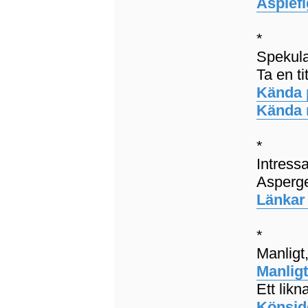
Aspiefi
*
Spekula
Ta en ti
Kända 
Kända 
*
Intressa
Asperg
Länkar 
*
Manligt,
Manligt
Ett lik
Könside