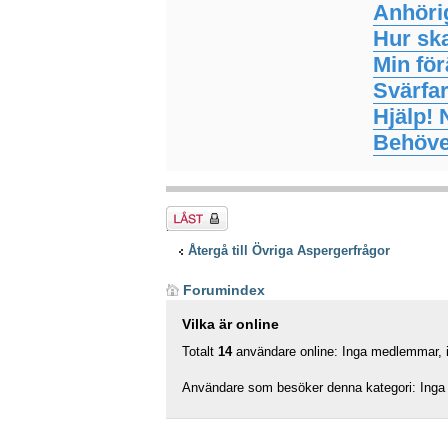
Anhörig
Hur sk
Min fö
Svärfa
Hjälp! 
Behöver
Tråden
låst
Återgå till Övriga Aspergerfrågor
Forumindex
Vilka är online
Totalt
14
användare online: Inga medlemmar, in
Användare som besöker denna kategori: Inga 