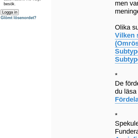
men var
besök.
meninge
Glömt lösenordet?
Olika s
Vilken 
(Omrös
Subtyp
Subtyp
*
De förd
du läsa
Fördel
*
Spekule
Fundera 