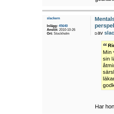
Mental
slackern
perspek
Inlägg:
45640
Anslöt:
2010-10-26
av
sla
Ort:
Stockholm
Ri
Min 
sin 
åtmi
särs
läka
godk
Har hon 