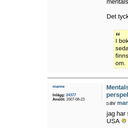
mentals
Det tyc
I bo
seda
finn
om.
Mental
manne
perspek
Inlägg:
24377
Anslöt:
2007-08-23
av
ma
jag har 
USA