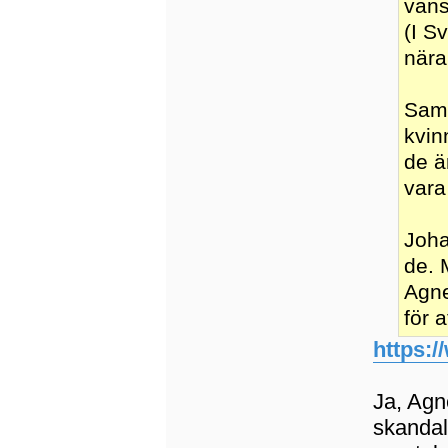
vans
(I S
nära
Samt
kvin
de ä
vara
Joha
de. 
Agne
för 
https:/
Ja, Agn
skandal