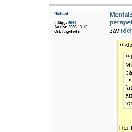
Mental
Richard
perspek
Inlägg:
4649
Anslöt:
2005-10-12
av
Ric
Ort:
Ängelholm
sl
Mi
på
i.
få
at
fö
Har 