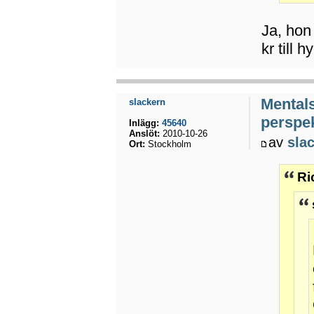
Ja, hon
kr till 
Mental
slackern
perspek
Inlägg:
45640
Anslöt:
2010-10-26
av
sla
Ort:
Stockholm
Ri