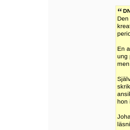
DN
Den 
krea
peri
En a
ung 
men 
Själ
skri
ansi
hon 
Joha
läsn