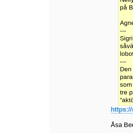
på B
Agne
---
Sigr
såvä
lobo
---
Den 
para
som 
tre 
”akt
https:
Åsa Bec