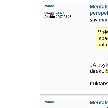
Mental
manne
perspek
Inlägg:
24377
Anslöt:
2007-08-23
av
ma
sl
Isba
bält
JA psyki
direkt.
fruktan
Mental
manne