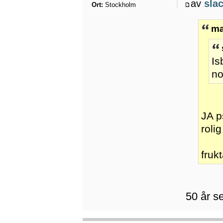
av
sla
Ort:
Stockholm
ma
Is
no
JA p
rolig
fruk
50 år s