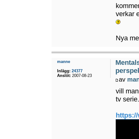
kommer
verkar 
Nya med
Mental
manne
perspek
Inlägg:
24377
Anslöt:
2007-08-23
av
ma
vill ma
tv serie
https:/