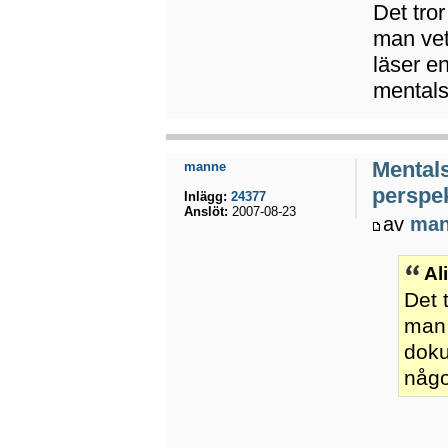
Det tror
man vet
läser e
mentals
Mental
manne
perspek
Inlägg:
24377
Anslöt:
2007-08-23
av
ma
Al
Det 
man 
doku
någo