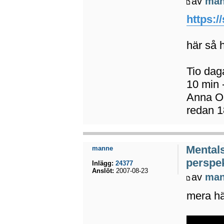
av
ma
https:/
här så h
Tio dag
10 min 
Anna Od
redan 1
Mental
manne
perspek
Inlägg:
24377
Anslöt:
2007-08-23
av
ma
mera h