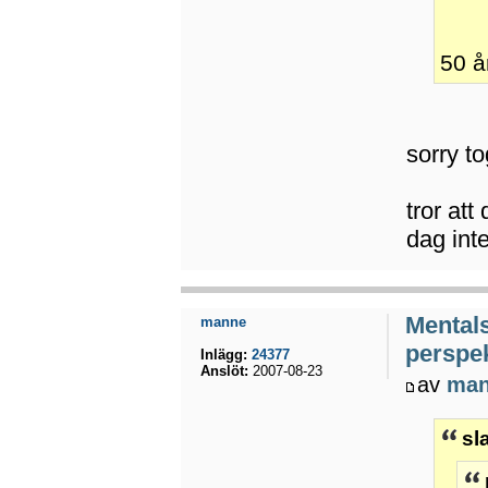
50 å
sorry t
tror att
dag int
Mental
manne
perspek
Inlägg:
24377
Anslöt:
2007-08-23
av
ma
sl