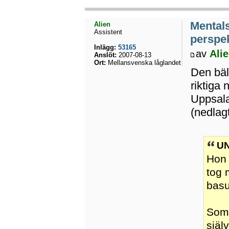
Mental
Alien
Assistent
perspek
Inlägg:
53165
av
Ali
Anslöt:
2007-08-13
Ort:
Mellansvenska låglandet
Den bäl
riktiga
Uppsala
(nedlagt
UN
Hon 
tog 
basu
Som 
själ