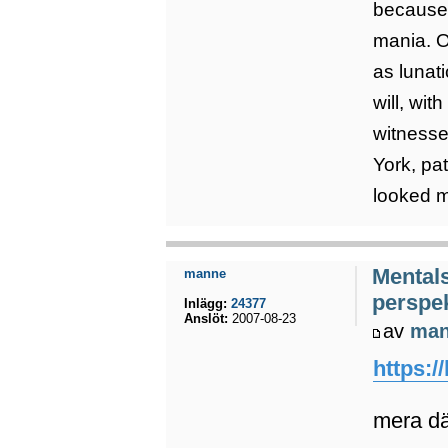
because 
mania. Of
as lunat
will, wit
witnesse
York, pa
looked m
Mental
manne
perspek
Inlägg:
24377
Anslöt:
2007-08-23
av
ma
https:/
mera d