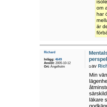
isol
om a
har 
mell
är d
förb
Mental
Richard
perspek
Inlägg:
4649
Anslöt:
2005-10-12
av
Ric
Ort:
Ängelholm
Min väni
lägenhet
åtminsto
särskil
läkare 
godkänn