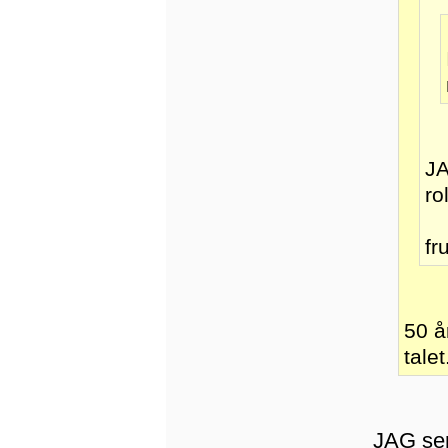
JA
ro
fr
50 å
talet
JAG ser 