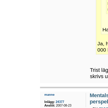
Ha
Ja, 
000 
Trist lä
skrivs u
Mental
manne
perspek
Inlägg:
24377
Anslöt:
2007-08-23