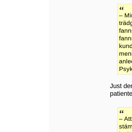
– Mi
träd
fann
fann
kund
meni
anle
Psyk
Just den
patient
– At
stäm