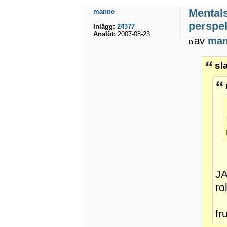
Mental
manne
perspek
Inlägg:
24377
Anslöt:
2007-08-23
av
ma
sl
JA
ro
fr