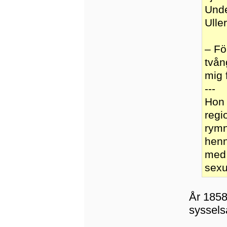
Unde
Ulle
– Fö
tvån
mig 
---
Hon 
regi
rymn
henn
med 
sexu
År 1858
syssels