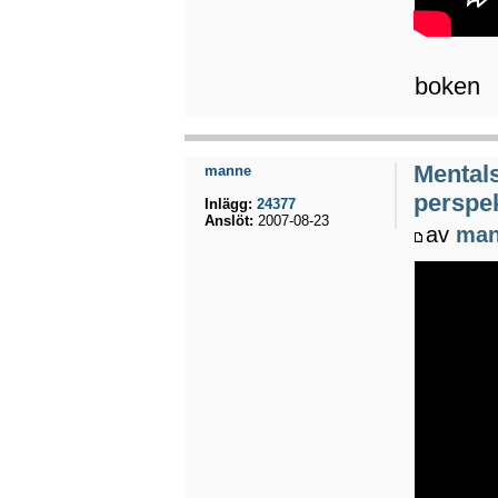
boken
Mental
manne
perspek
Inlägg:
24377
Anslöt:
2007-08-23
av
ma