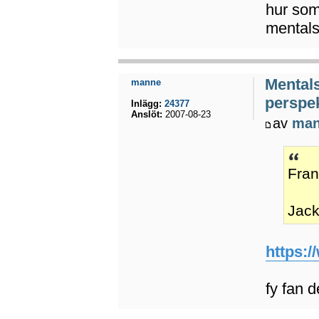
hur som
mental
Mental
manne
perspek
Inlägg:
24377
Anslöt:
2007-08-23
av
ma
Fran
Jack
https:/
fy fan 