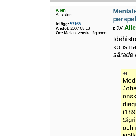
Mental
Alien
Assistent
perspek
Inlägg:
53165
av
Ali
Anslöt:
2007-08-13
Ort:
Mellansvenska låglandet
Idéhist
konstnä
sårade 
Med 
Joha
ensk
diag
(189
Sigr
och 
Nell