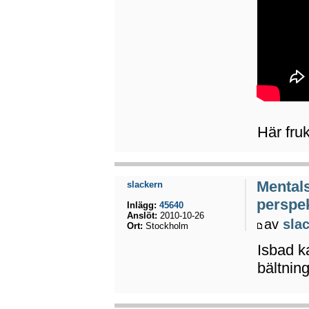
Här fru
Mental
slackern
perspek
Inlägg:
45640
Anslöt:
2010-10-26
av
sla
Ort:
Stockholm
Isbad k
bältnin