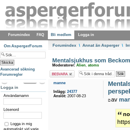
Forumindex
FAQ
Bli medlem
Logga in
Forumindex
\
Annat än Asperger
\
In
Om AspergerForum
Mentalsjukhus som Beckombe
Moderatorer:
Alien
,
atoms
Avancerad sökning
Besvara
Forumregler
Mental
manne
Logga in
perspek
Inlägg:
24377
Användarnamn
Anslöt:
2007-08-23
av
ma
Lösenord
no
http
Logga in mig
automatiskt vid varje