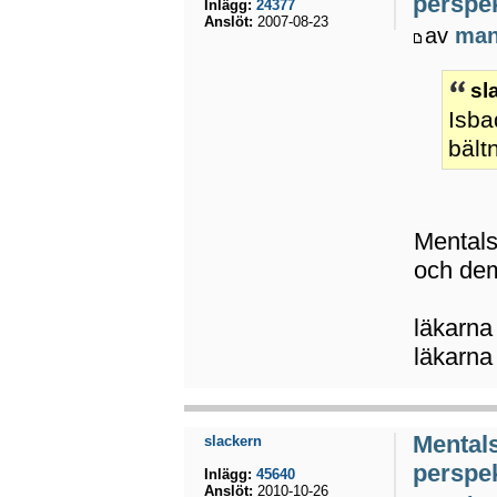
perspek
Inlägg:
24377
Anslöt:
2007-08-23
av
ma
sl
Isba
bält
Mentals
och dem
läkarna
läkarna
Mental
slackern
perspek
Inlägg:
45640
Anslöt:
2010-10-26