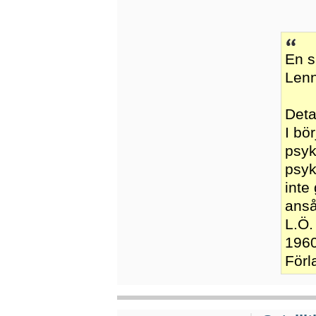
En s
Lenn
Deta
I bö
psyk
psyk
inte
anså
L.Ö.
1960
Förl