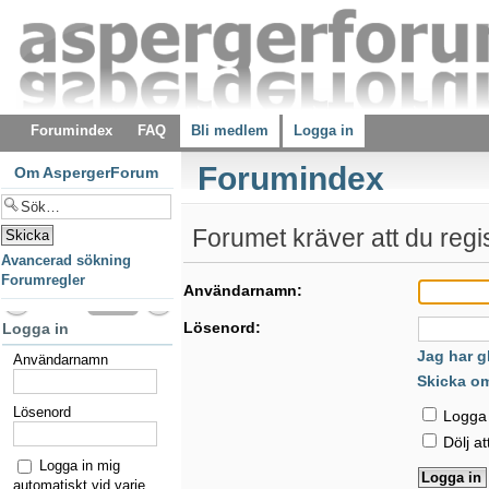
Forumindex
FAQ
Bli medlem
Logga in
Forumindex
Om AspergerForum
Forumet kräver att du regist
Avancerad sökning
Forumregler
Användarnamn:
Lösenord:
Logga in
Jag har g
Användarnamn
Skicka o
Lösenord
Logga i
Dölj at
Logga in mig
automatiskt vid varje