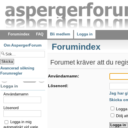
Forumindex
FAQ
Bli medlem
Logga in
Forumindex
Om AspergerForum
Forumet kräver att du regist
Avancerad sökning
Forumregler
Användarnamn:
Lösenord:
Logga in
Jag har g
Användarnamn
Skicka o
Lösenord
Logga i
Dölj at
Logga in mig
automatiskt vid varje