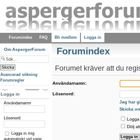
Forumindex
FAQ
Bli medlem
Logga in
Forumindex
Om AspergerForum
Forumet kräver att du regist
Avancerad sökning
Forumregler
Användarnamn:
Lösenord:
Logga in
Jag har g
Användarnamn
Skicka o
Lösenord
Logga i
Dölj at
Logga in mig
automatiskt vid varje