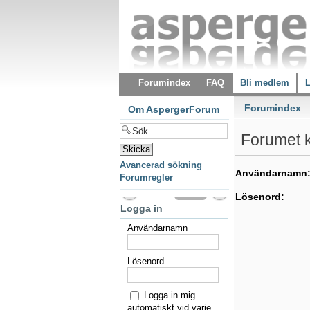
Forumindex
FAQ
Bli medlem
L
Forumindex
Om AspergerForum
Forumet kr
Avancerad sökning
Användarnamn
Forumregler
Lösenord:
Logga in
Användarnamn
Lösenord
Logga in mig
automatiskt vid varje