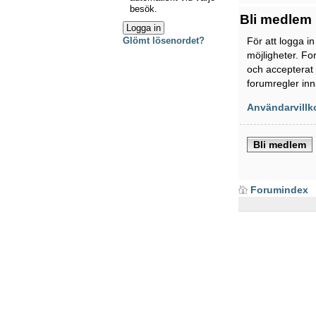
besök.
Bli medlem
För att logga i
Glömt lösenordet?
möjligheter. Fo
och accepterat 
forumregler inn
Användarvillk
Bli medlem
Forumindex