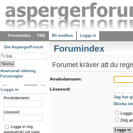
Forumindex
FAQ
Bli medlem
Logga in
Forumindex
Om AspergerForum
Forumet kräver att du regist
Avancerad sökning
Forumregler
Användarnamn:
Lösenord:
Logga in
Jag har g
Användarnamn
Skicka o
Lösenord
Logga i
Dölj at
Logga in mig
automatiskt vid varje