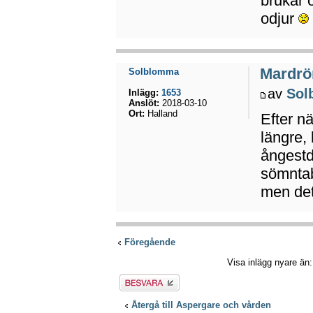
brukar
odjur
Mardrö
Solblomma
av
Sol
Inlägg:
1653
Anslöt:
2018-03-10
Ort:
Halland
Efter n
längre, 
ångest
sömntab
men det 
Föregående
Visa inlägg nyare än
Besvara
Återgå till Aspergare och vården