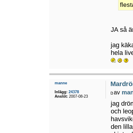
flest
JA så ä
jag käka
hela li
Mardrö
manne
av
ma
Inlägg:
24378
Anslöt:
2007-08-23
jag drö
och leo
havsvike
den lil