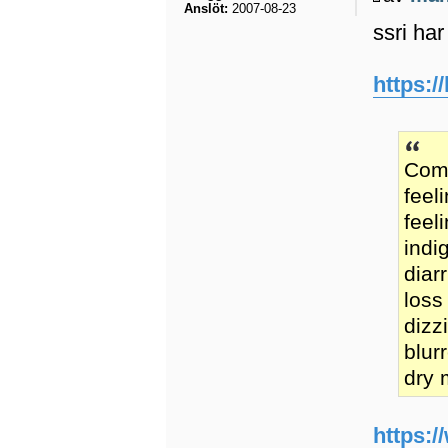
Anslöt:
2007-08-23
ssri ha
https:/
Comm
feel
feel
indi
diar
loss
dizz
blur
dry 
https:/