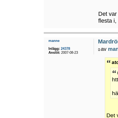
Det var
flesta i
Mardrö
manne
av
ma
Inlägg:
24378
Anslöt:
2007-08-23
at
ht
hä
Det 