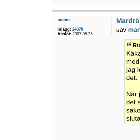
Mardrö
manne
av
ma
Inlägg:
24378
Anslöt:
2007-08-23
Ri
Käka
med 
jag 
det.
När 
det 
säke
slut