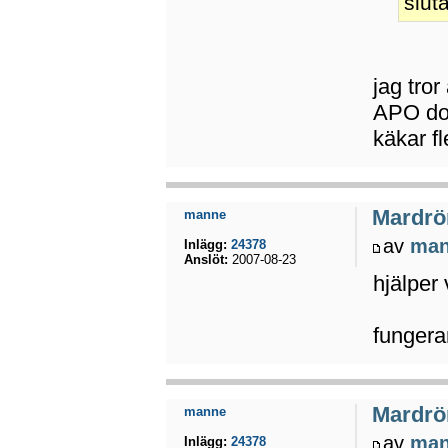
slut
jag tror
APO d
käkar f
Mardrö
manne
av
ma
Inlägg:
24378
Anslöt:
2007-08-23
hjälper
fungera
Mardrö
manne
av
ma
Inlägg:
24378