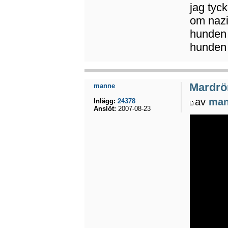
jag tyc
om nazi
hunden 
hunden 
Mardrö
manne
av
ma
Inlägg:
24378
Anslöt:
2007-08-23