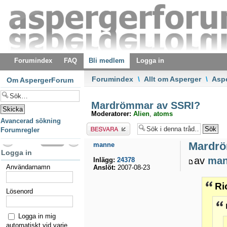
Forumindex
FAQ
Bli medlem
Logga in
Forumindex
\
Allt om Asperger
\
Asp
Om AspergerForum
Mardrömmar av SSRI?
Moderatorer:
Alien
,
atoms
Avancerad sökning
Besvara
Forumregler
Mardrö
manne
Logga in
av
ma
Inlägg:
24378
Användarnamn
Anslöt:
2007-08-23
Ri
Lösenord
Logga in mig
automatiskt vid varje