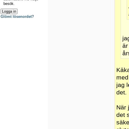
besök.
Glömt lösenordet?
ja
är
år
Käka
med 
jag 
det.
När 
det 
säke