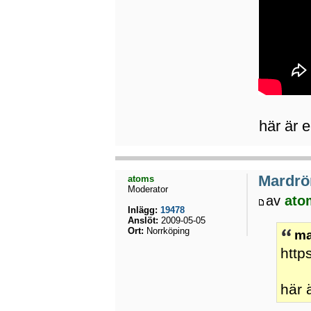
här är 
Mardrö
atoms
Moderator
av
ato
Inlägg:
19478
Anslöt:
2009-05-05
Ort:
Norrköping
ma
http
här 