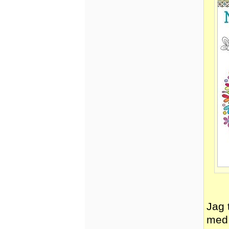
Jag 
med 