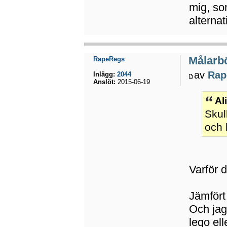
mig, som
alternat
Målarbö
RapeRegs
av
Rap
Inlägg:
2044
Anslöt:
2015-06-19
Al
Skul
och 
Varför 
Jämfört 
Och jag
lego el