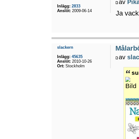
av
Pik
Inlägg:
2833
Anslöt:
2009-06-14
Ja vack
Målarbö
slackern
av
sla
Inlägg:
45635
Anslöt:
2010-10-26
Ort:
Stockholm
su