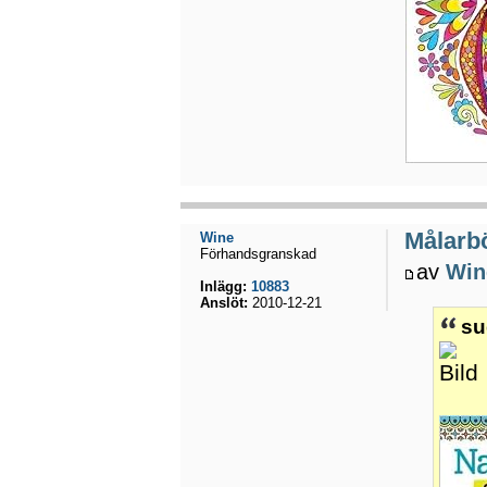
Målarbö
Wine
Förhandsgranskad
av
Win
Inlägg:
10883
Anslöt:
2010-12-21
su