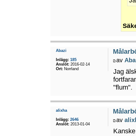
Ja
Säke
Målarbö
Abazi
av
Aba
Inlägg:
185
Anslöt:
2016-02-14
Ort:
Norrland
Jag äls
fortfara
"flum".
Målarbö
alixha
av
ali
Inlägg:
2646
Anslöt:
2013-01-04
Kanske 