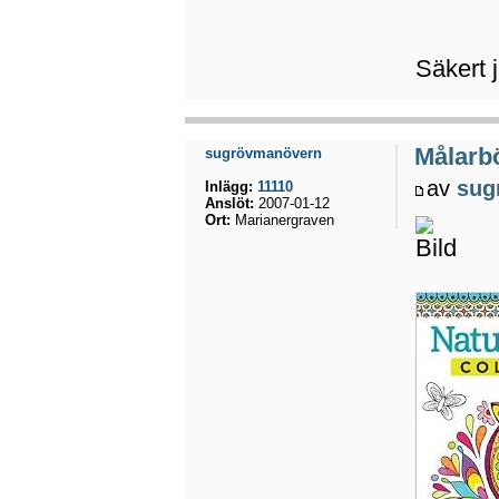
Säkert j
Målarbö
sugrövmanövern
av
sug
Inlägg:
11110
Anslöt:
2007-01-12
Ort:
Marianergraven