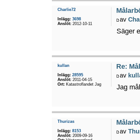
Målarbö
Charlie72
av
Cha
Inlägg:
3698
Anslöt:
2012-10-11
Säger e
Re: Mål
kullan
av
kul
Inlägg:
28595
Anslöt:
2011-04-15
Ort:
Katastroflandet Jag
Jag mål
Målarbö
Thurizas
av
Thu
Inlägg:
8153
Anslöt:
2009-09-16