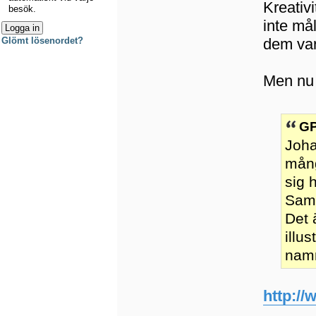
Kreativ
besök.
inte må
dem var
Glömt lösenordet?
Men nu 
GP
Joha
mång
sig 
Samm
Det 
illu
namn
http://