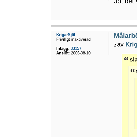
Jo, det
Målarbö
KrigarSjäl
Frivilligt inaktiverad
av
Kri
Inlägg:
33157
Anslöt:
2006-08-10
sl