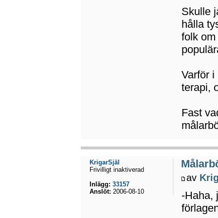
Skulle j
hålla ty
folk om 
populär
Varför i
terapi,
Fast va
målarb
Målarbö
KrigarSjäl
Frivilligt inaktiverad
av
Kri
Inlägg:
33157
Anslöt:
2006-08-10
-Haha, j
förlage