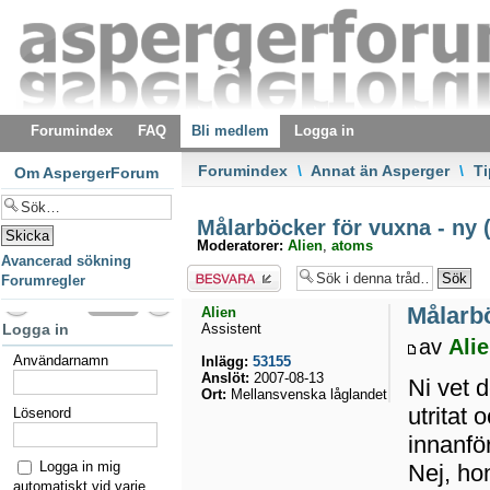
Forumindex
FAQ
Bli medlem
Logga in
Forumindex
\
Annat än Asperger
\
T
Om AspergerForum
Målarböcker för vuxna - ny (
Moderatorer:
Alien
,
atoms
Avancerad sökning
Besvara
Forumregler
Målarbö
Alien
Logga in
Assistent
av
Ali
Användarnamn
Inlägg:
53155
Anslöt:
2007-08-13
Ni vet 
Ort:
Mellansvenska låglandet
utritat 
Lösenord
innanför
Logga in mig
Nej, hon
automatiskt vid varje