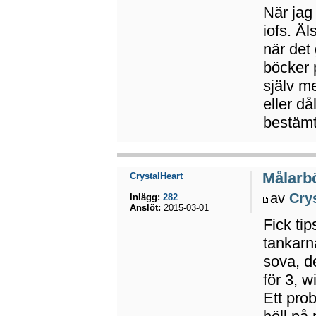
När jag 
iofs. Äl
när det
böcker 
själv m
eller då
bestäm
Målarbö
CrystalHeart
av
Cry
Inlägg:
282
Anslöt:
2015-03-01
Fick tip
tankarn
sova, de
för 3, w
Ett prob