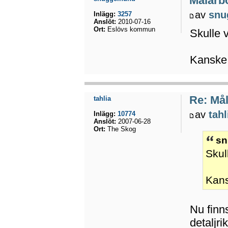
Målarbö
av
snu
Inlägg:
3257
Anslöt:
2010-07-16
Ort:
Eslövs kommun
Skulle v
Kanske i
Re: Mål
tahlia
av
tahl
Inlägg:
10774
Anslöt:
2007-06-28
Ort:
The Skog
sn
Skul
Kans
Nu finn
detaljr