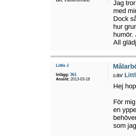
Ort:
Västernorrland
Jag tror
med min
Dock så 
hur grun
humör. J
All gläd
Målarbö
Little J
av
Litt
Inlägg:
361
Anslöt:
2013-03-18
Hej hop
För mig
en ypper
behöver
som jag