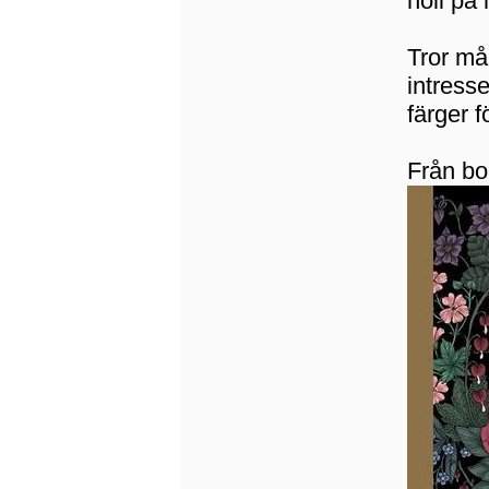
höll på 
Tror må
intress
färger 
Från bo