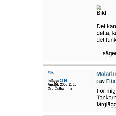
Det kan
detta, 
det funk
... säge
Målarbö
Flia
av
Flia
Inlägg:
2316
Anslöt:
2008-11-28
Ort:
Östhammar
För mig
Tankarn
färglägg