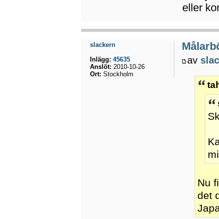
eller k
Målarbö
slackern
av
sla
Inlägg:
45635
Anslöt:
2010-10-26
Ort:
Stockholm
ta
Sk
Ka
mi
Nu f
det 
Japa