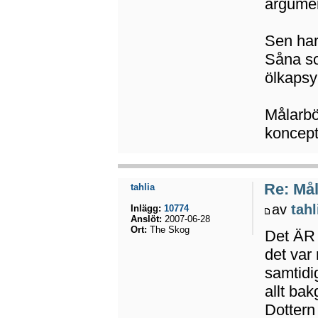
argume
Sen har 
Såna so
ölkapsy
Målarbö
koncept
Re: Mål
tahlia
av
tahl
Inlägg:
10774
Anslöt:
2007-06-28
Ort:
The Skog
Det ÄR 
det var 
samtidig
allt ba
Dottern 