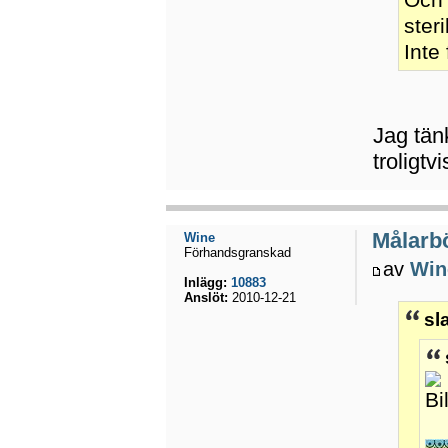
ster
Inte
Jag tänk
troligtv
Målarbö
Wine
Förhandsgranskad
av
Win
Inlägg:
10883
Anslöt:
2010-12-21
sl