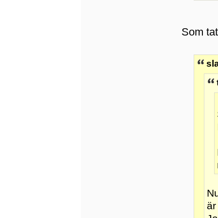
Som tat
sl
Nu
är