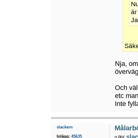
Nu
är
Ja
Säke
Nja, om 
överväg
Och väl 
etc man
Inte fyl
Målarbö
slackern
av
sla
Inlägg:
45635