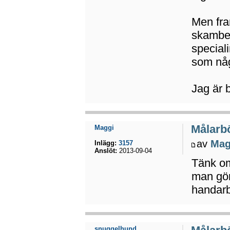
Men fram
skambel
speciali
som någ
Jag är 
Målarbö
Maggi
av
Mag
Inlägg:
3157
Anslöt:
2013-09-04
Tänk om
man gör
handarbe
snuggelhund