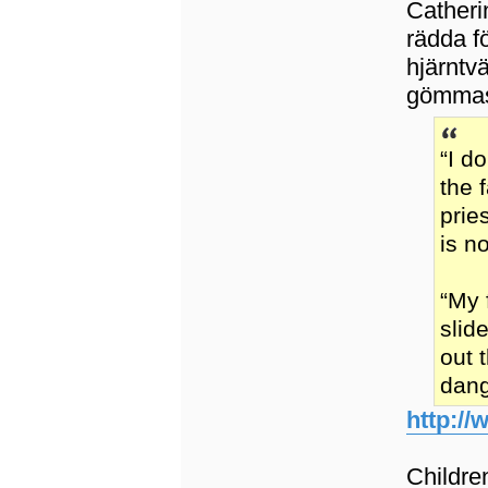
Catheri
rädda f
hjärntv
gömmas
“I d
the 
prie
is no
“My 
slid
out 
dang
http://
Childre