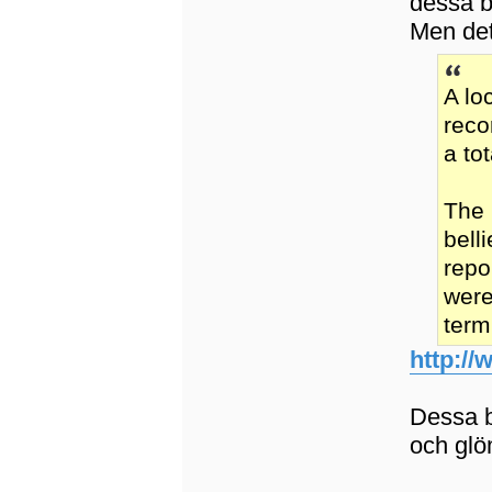
dessa b
Men det
A lo
reco
a to
The 
bell
repo
were
term
http://
Dessa b
och glö