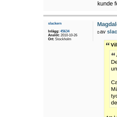
kunde f
Magdal
slackern
av
sla
Inlägg:
45634
Anslöt:
2010-10-26
Ort:
Stockholm
Vi
De
un
Ca
Mä
ty
de