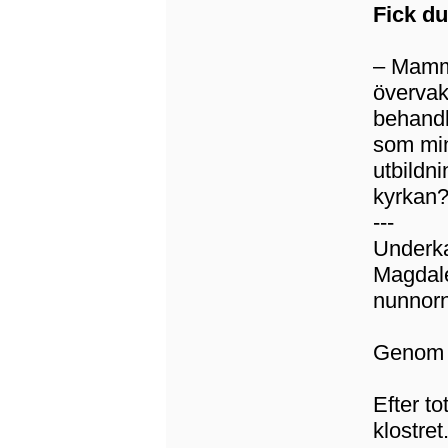
Fick du
– Mamm
övervak
behandl
som mi
utbildn
kyrkan
---
Underka
Magdale
nunnorn
Genom h
Efter t
klostret