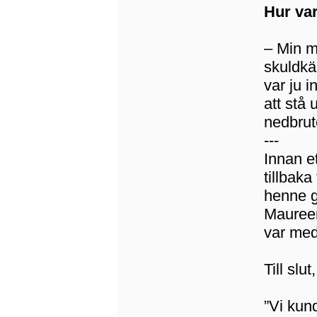
Hur va
– Min m
skuldkä
var ju i
att stå
nedbrute
---
Innan e
tillbaka
henne g
Maureen
var med
Till slu
”Vi kun