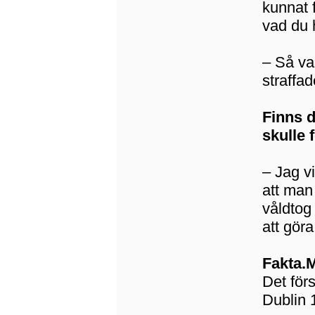
kunnat 
vad du 
– Så var
straffa
Finns d
skulle 
– Jag vi
att man
våldtog 
att göra
Fakta.M
Det för
Dublin 