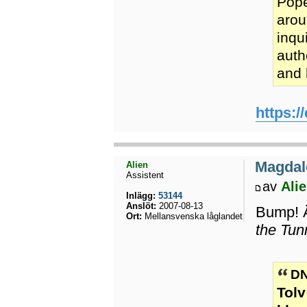
Pope
arou
inqu
auth
and 
https:/
Magdal
Alien
Assistent
av
Ali
Inlägg:
53144
Anslöt:
2007-08-13
Bump! Ä
Ort:
Mellansvenska låglandet
the Tun
DN
Tolv