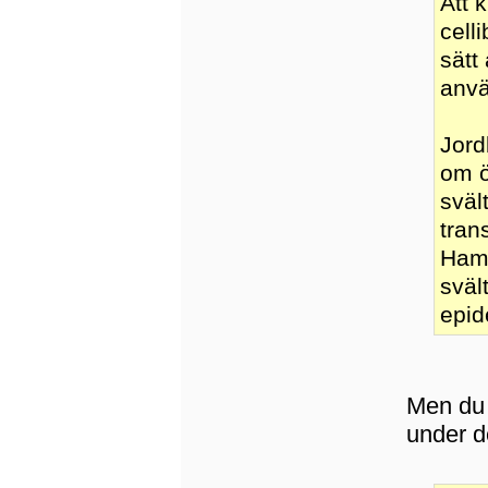
Att 
cell
sätt
anvä
Jord
om ö
sväl
tran
Hamn
sväl
epid
Men du 
under d