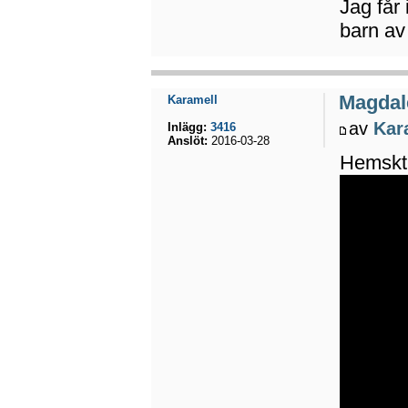
Jag får
barn av
Magdal
Karamell
av
Kar
Inlägg:
3416
Anslöt:
2016-03-28
Hemskt