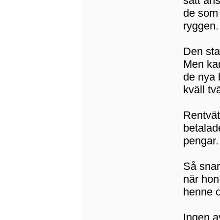
sätt ans
de som 
ryggen.
Den sta
Men kan
de nya 
kväll t
Rentvät
betalad
pengar.
Så snart
när hon
henne o
Ingen a