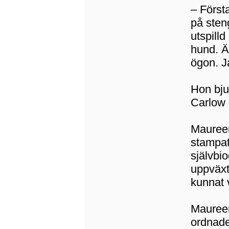
– Först
på sten
utspill
hund. Ä
ögon. J
Hon bjud
Carlow 
Maureen
stampat
självbio
uppväxt
kunnat v
Maureen
ordnad