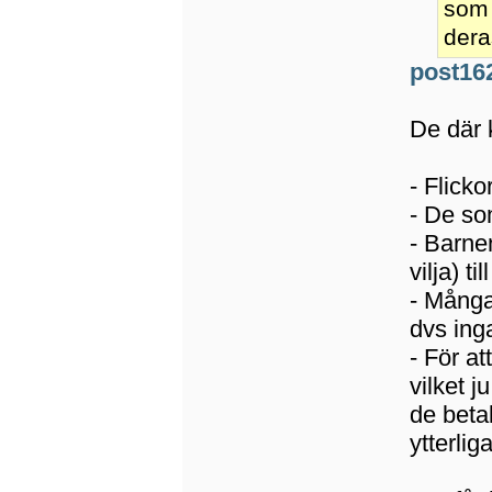
som 
dera
post16
De där 
- Flick
- De so
- Barne
vilja) t
- Många
dvs ing
- För at
vilket j
de beta
ytterlig