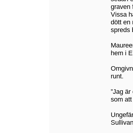
graven 
Vissa ha
dött en 
spreds 
Maureen 
hem i E
Omgivni
runt.
”Jag är
som att
Ungefär
Sullivan