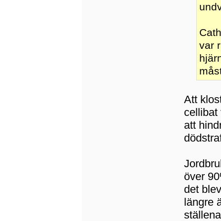
undv
Cath
var 
hjär
mås
Att klo
cellibat
att hin
dödstra
Jordbruk
över 90
det ble
längre 
ställena