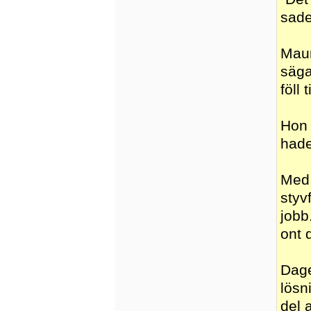
sade
Maur
säga
föll t
Hon 
hade
Med 
styv
jobb
ont 
Dage
lösn
del 