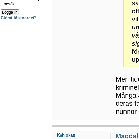
sa
besök.
of
Glömt lösenordet?
vi
un
vå
si
fö
up
Men tid
kriminel
Många a
deras fa
nunnor 
Magdal
Kahlokatt