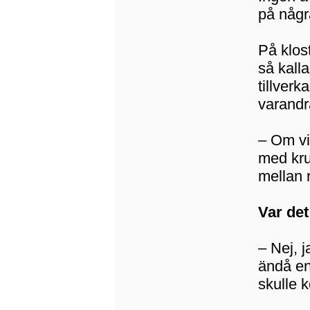
på några
På klost
så kall
tillverk
varandr
– Om vi
med kruc
mellan 
Var de
– Nej, j
ändå en
skulle 