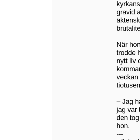
kyrkans
gravid 
äktensk
brutalite
När hon
trodde 
nytt li
kommand
veckan 
tiotusen
– Jag h
jag var
den tog
hon.
---