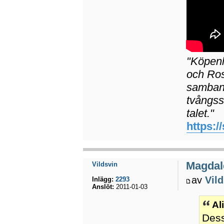
"Köpenh
och Ros
samband
tvångss
talet."
https:/
Magdal
Vildsvin
av
Vil
Inlägg:
2293
Anslöt:
2011-01-03
Al
Dess