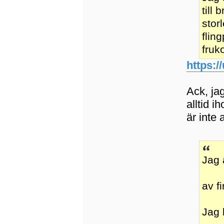
till
stor
flin
fruk
https:/
Ack, jag
alltid 
är inte
Jag 
av f
Jag 