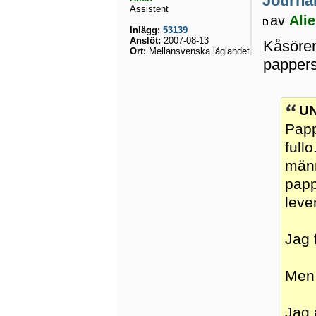
Journal
Assistent
av
Ali
Inlägg:
53139
Anslöt:
2007-08-13
Kåsören
Ort:
Mellansvenska låglandet
pappers
UN
Papp
fullo
männ
papp
leve
Jag 
Men 
Jag 