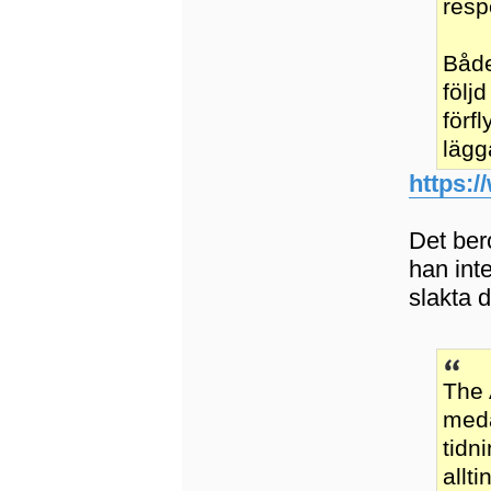
resp
Både
följ
förf
lägg
https:/
Det ber
han int
slakta d
The 
meda
tidn
allt