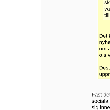
sk
vä
ti
Det 
nyhe
om at
o.s.v
Dess
upp
Fast de
sociala
sig inne