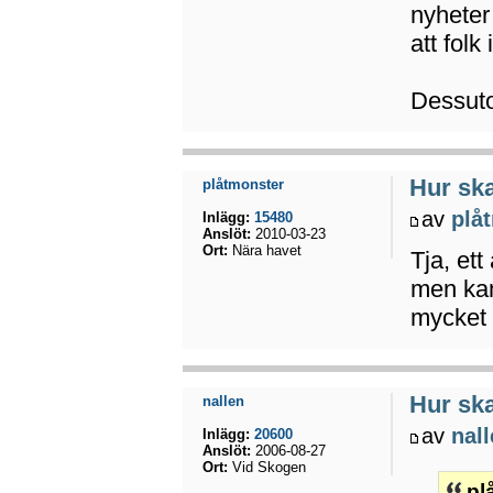
nyheter
att folk
Dessuto
Hur ska
plåtmonster
av
plå
Inlägg:
15480
Anslöt:
2010-03-23
Ort:
Nära havet
Tja, ett
men kan
mycket
Hur ska
nallen
av
nal
Inlägg:
20600
Anslöt:
2006-08-27
Ort:
Vid Skogen
pl