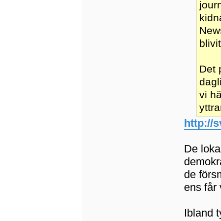
jour
kidn
News
bliv
Det p
dagl
vi h
yttr
http://
De lokal
demokra
de förs
ens får
Ibland t