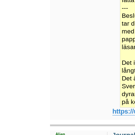
---
Besl
tar 
med 
papp
läsa
Det 
lång
Det 
Sver
dyra
på k
https:/
Alien