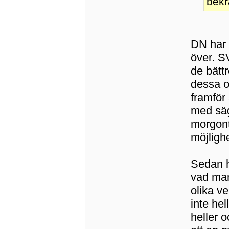
bekr
DN har 
över. S
de bätt
dessa oc
framför
med säg
morgont
möjlighe
Sedan ha
vad man 
olika v
inte hel
heller o