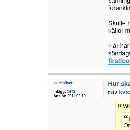
sanning
förenkli
Skulle 
källor m
Här har 
söndag
firstlo
Hur ska
kvicksilver
av
kvic
Inlägg:
1473
Anslöt:
2011-02-19
Wi
Om