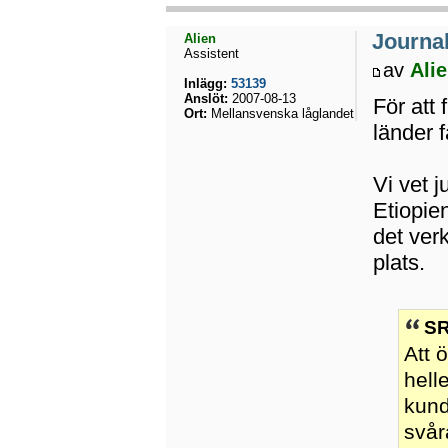
Journal
Alien
Assistent
av
Ali
Inlägg:
53139
Anslöt:
2007-08-13
För att 
Ort:
Mellansvenska låglandet
länder f
Vi vet 
Etiopie
det ver
plats.
SR
Att 
hell
kund
svår