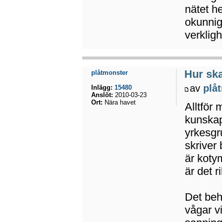
nätet he
okunnig
verklig
Hur ska
plåtmonster
av
plå
Inlägg:
15480
Anslöt:
2010-03-23
Ort:
Nära havet
Alltför 
kunskap
yrkesgr
skriver
är kotym
är det r
Det behö
vågar v