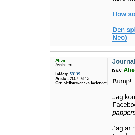
How so
Den spl
Neo)
Journal
Alien
Assistent
av
Ali
Inlägg:
53139
Anslöt:
2007-08-13
Bump!
Ort:
Mellansvenska låglandet
Jag kom
Facebo
pappers
Jag är 