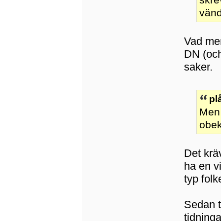
vänd
Vad men
DN (och
saker.
pl
Men 
obek
Det kräv
ha en v
typ folk
Sedan tr
tidninga