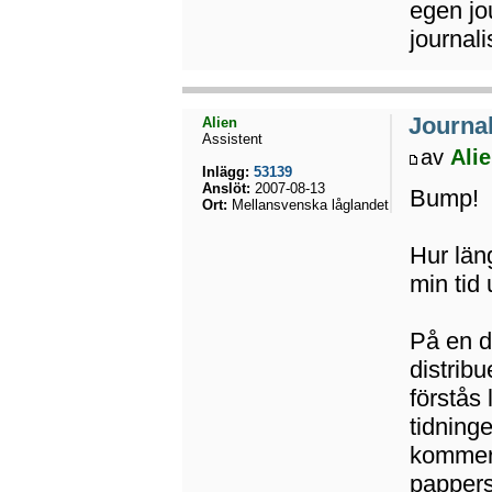
egen jo
journali
Journal
Alien
Assistent
av
Ali
Inlägg:
53139
Anslöt:
2007-08-13
Bump!
Ort:
Mellansvenska låglandet
Hur län
min tid 
På en de
distrib
förstås 
tidninge
kommer d
papperst