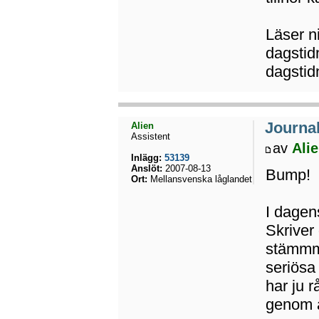
Läser n
dagstid
dagstid
Journal
Alien
Assistent
av
Ali
Inlägg:
53139
Anslöt:
2007-08-13
Bump!
Ort:
Mellansvenska låglandet
I dagen
Skriver 
stämmme
seriösa
har ju 
genom a