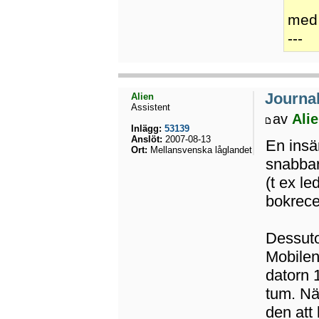
med 
---
Journal
Alien
Assistent
av
Ali
Inlägg:
53139
Anslöt:
2007-08-13
En insä
Ort:
Mellansvenska låglandet
snabbare
(t ex le
bokrece
Dessuto
Mobilen
datorn 
tum. När
den att