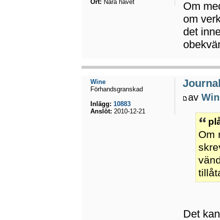
Ort:
Nära havet
Om medi
om verk
det inne
obekvä
Journal
Wine
Förhandsgranskad
av
Win
Inlägg:
10883
Anslöt:
2010-12-21
pl
Om m
skre
vänd
till
Det kan 