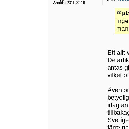
Anslöt:
2011-02-19
pl
Inge
man 
Ett all
De artik
antas gi
vilket 
Även om
betydlig
idag än 
tillbaka
Sverige
färre na