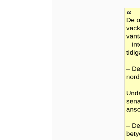
De o
väck
vänt
– in
tidi
– De
nord
Unde
sena
anse
– De
bety