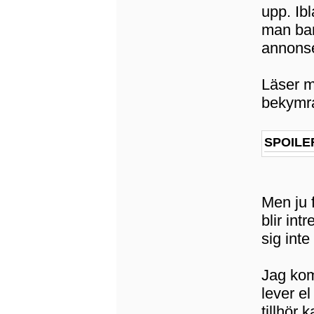
upp. Ib
man bar
annonser
Läser m
bekymra
SPOILE
Men ju 
blir int
sig inte
Jag kom
lever e
tillhör