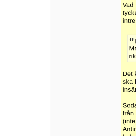
Vad 
tyck
intr
Me
ri
Det 
ska 
insä
Seda
från
(int
Anti