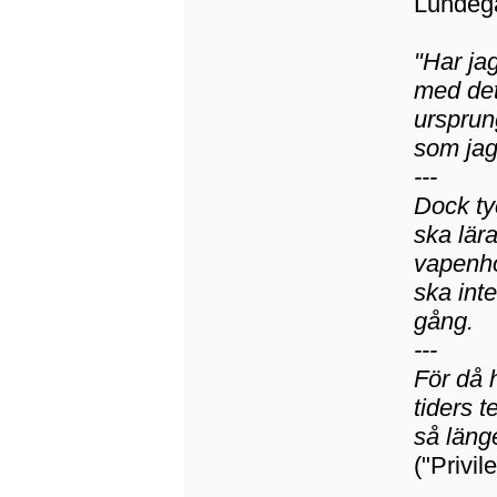
Lundeg
"Har jag
med det 
ursprung
som jag
---
Dock ty
ska lär
vapenho
ska int
gång.
---
För då h
tiders 
så länge
("Privi