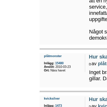
att en 
service
innefat
uppgifte
Något s
demokrat
Hur ska
plåtmonster
av
plå
Inlägg:
15480
Anslöt:
2010-03-23
Ort:
Nära havet
Inget b
gillar.
Hur ska
kvicksilver
av
kvic
Inlägg:
1473