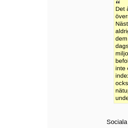
Det 
över
Näst
aldr
dem 
dags
milj
befo
inte
inde
ocks
nätu
unde
Sociala