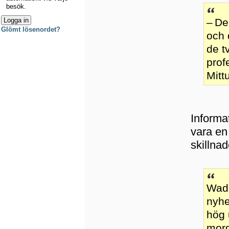
besök.
– De
Glömt lösenordet?
och 
de t
prof
Mitt
Informa
vara en
skillnad
Wadb
nyhe
hög 
morg