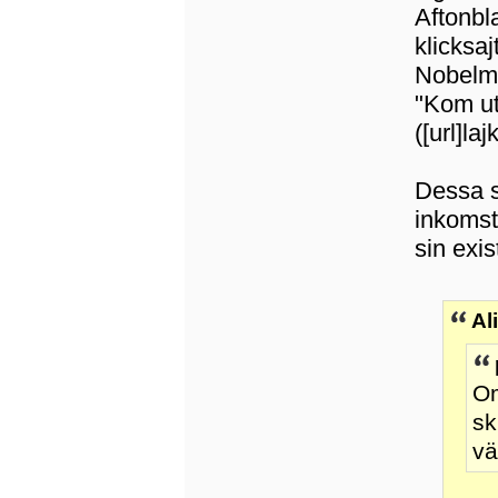
Aftonb
klicksaj
Nobelmi
"Kom ut 
([url]la
Dessa si
inkomstk
sin exis
Al
Om
sk
vä