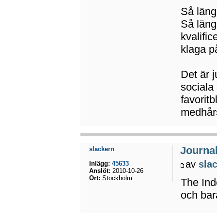
Så läng
Så läng
kvalific
klaga på
Det är 
sociala 
favoritb
medhårs
Journal
slackern
av
sla
Inlägg:
45633
Anslöt:
2010-10-26
Ort:
Stockholm
The Ind
och bara