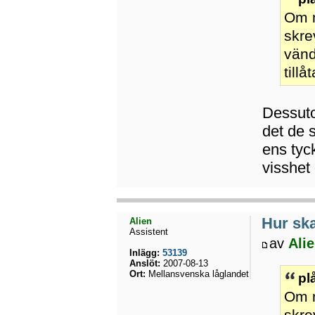
Om m
skre
vänd
till
Dessutom
det de s
ens tyc
visshet
Hur ska
Alien
Assistent
av
Ali
Inlägg:
53139
Anslöt:
2007-08-13
Ort:
Mellansvenska låglandet
pl
Om m
skre