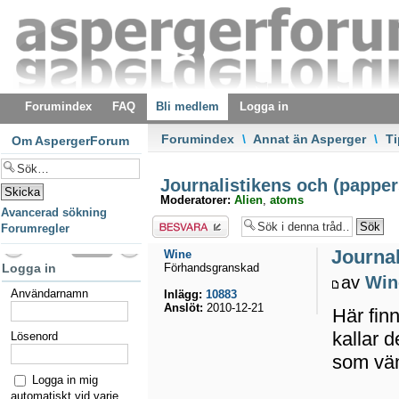
Forumindex
FAQ
Bli medlem
Logga in
Forumindex
\
Annat än Asperger
\
T
Om AspergerForum
Journalistikens och (pappers
Moderatorer:
Alien
,
atoms
Avancerad sökning
Besvara
Forumregler
Journal
Wine
Logga in
Förhandsgranskad
av
Win
Användarnamn
Inlägg:
10883
Anslöt:
2010-12-21
Här fin
kallar 
Lösenord
som vän
Logga in mig
automatiskt vid varje