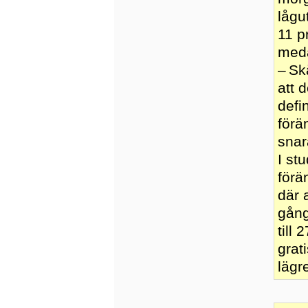
lågu
11 p
meda
– Sk
att 
defi
förä
snar
I st
förä
där 
gång
till
grat
lägre