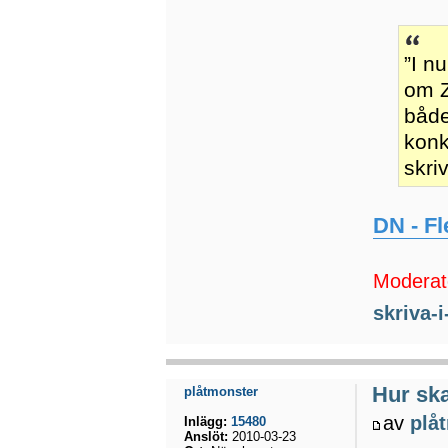
”I n
om Z
både
konk
skri
DN - Fl
Moderato
skriva-
Hur ska
plåtmonster
av
plå
Inlägg:
15480
Anslöt:
2010-03-23