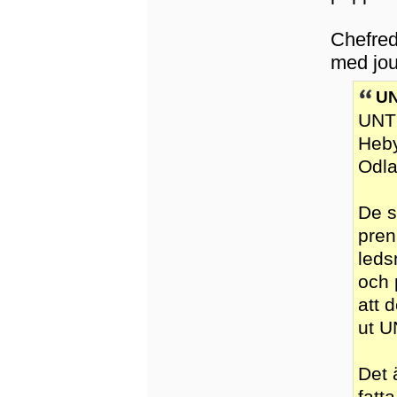
Chefred
med jour
UN
UNT 
Heby
Odla
De s
pren
leds
och 
att 
ut U
Det 
fatta