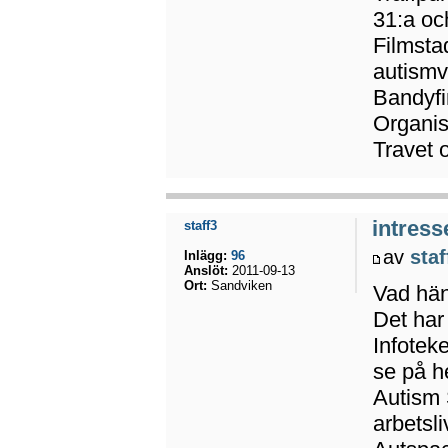
31:a oc
Filmsta
autismv
Bandyfi
Organis
Travet 
intress
staff3
av
staf
Inlägg:
96
Anslöt:
2011-09-13
Ort:
Sandviken
Vad hän
Det har
Infotek
se på h
Autism 
arbetsl