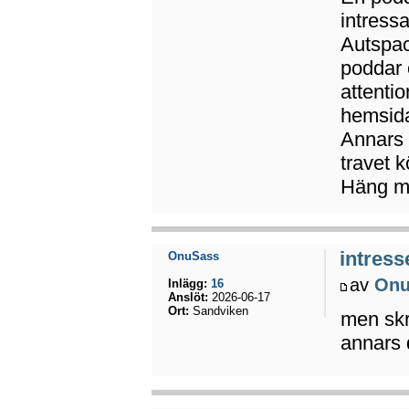
intressa
Autspac
poddar 
attenti
hemsid
Annars 
travet k
Häng m
intress
OnuSass
av
Onu
Inlägg:
16
Anslöt:
2026-06-17
Ort:
Sandviken
men skri
annars 