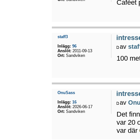
Caféet 
intress
staff3
av
staf
Inlägg:
96
Anslöt:
2011-09-13
Ort:
Sandviken
100 met
intress
OnuSass
av
Onu
Inlägg:
16
Anslöt:
2026-06-17
Ort:
Sandviken
Det fin
var 20 o
var där