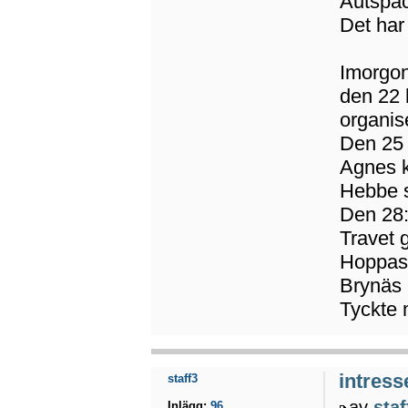
Autspac
Det har
Imorgon
den 22 
organis
Den 25 
Agnes k
Hebbe s
Den 28:
Travet 
Hoppas 
Brynäs 
Tyckte m
intress
staff3
av
staf
Inlägg:
96