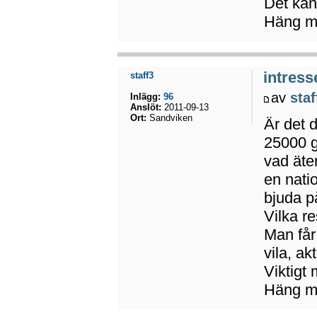
Det kän
Häng m
intress
staff3
av
staf
Inlägg:
96
Anslöt:
2011-09-13
Ort:
Sandviken
Är det 
25000 g
vad äte
en nati
bjuda p
Vilka r
Man får 
vila, ak
Viktigt
Häng m