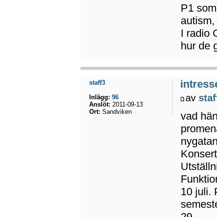
P1 somma
autism,
I radio
hur de 
intress
staff3
av
staf
Inlägg:
96
Anslöt:
2011-09-13
Ort:
Sandviken
vad händ
promena
nygatan
Konsert
Utställ
Funktio
10 juli
semeste
29.