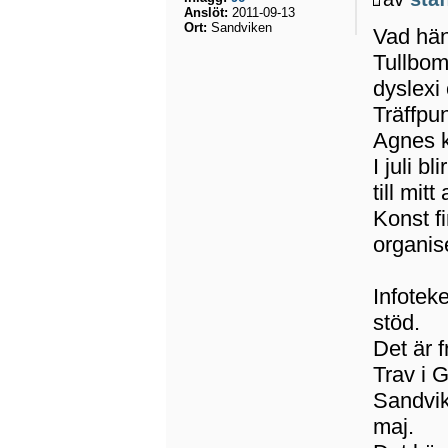
Anslöt:
2011-09-13
Ort:
Sandviken
Vad hän
Tullbom
dyslexi
Träffpun
Agnes 
I juli b
till mitt
Konst f
organis
Infotek
stöd.
Det är 
Trav i 
Sandvik
maj.