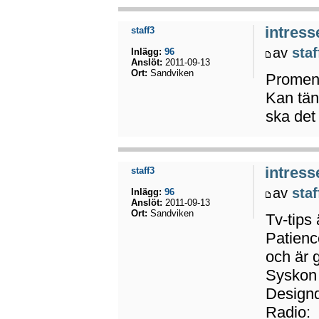
intress
staff3
av
staf
Inlägg:
96
Anslöt:
2011-09-13
Ort:
Sandviken
Promena
Kan tänk
ska det
intress
staff3
av
staf
Inlägg:
96
Anslöt:
2011-09-13
Ort:
Sandviken
Tv-tips 
Patienc
och är g
Syskon 
Design
Radio: