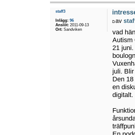
intress
staff3
av
staf
Inlägg:
96
Anslöt:
2011-09-13
Ort:
Sandviken
vad hä
Autism 
21 juni.
boulog
Vuxenha
juli. Bl
Den 18 j
en disk
digitalt.
Funktio
årsunda
träffpu
En podd