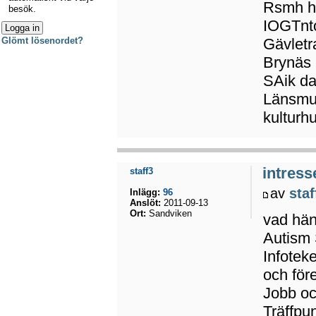
Rsmh ha
besök.
IOGTnto 
Gävletr
Glömt lösenordet?
Brynäs
SAik da
Länsmus
kulturh
intress
staff3
av
staf
Inlägg:
96
Anslöt:
2011-09-13
Ort:
Sandviken
vad hän
Autism 
Infotek
och för
Jobb oc
Träffpu