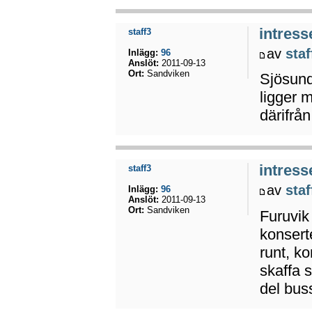
intress
staff3
av
staf
Inlägg:
96
Anslöt:
2011-09-13
Ort:
Sandviken
Sjösunda
ligger 
därifrån
intress
staff3
av
staf
Inlägg:
96
Anslöt:
2011-09-13
Ort:
Sandviken
Furuvik 
konserte
runt, ko
skaffa 
del bus