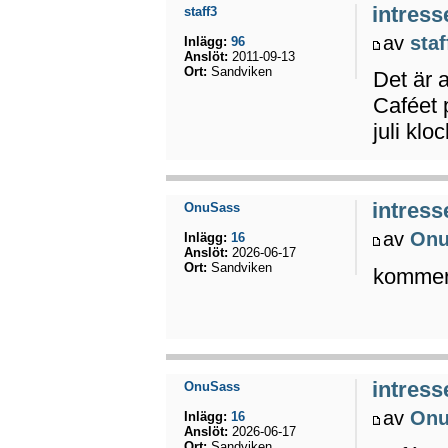
intress
staff3
av
staf
Inlägg:
96
Anslöt:
2011-09-13
Ort:
Sandviken
Det är 
Caféet 
juli klo
intress
OnuSass
av
Onu
Inlägg:
16
Anslöt:
2026-06-17
Ort:
Sandviken
kommer
intress
OnuSass
av
Onu
Inlägg:
16
Anslöt:
2026-06-17
Ort:
Sandviken