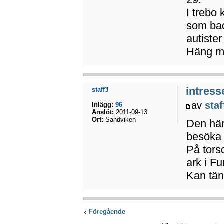
I trebo
som bad
autister
Häng m
intress
staff3
av
staf
Inlägg:
96
Anslöt:
2011-09-13
Ort:
Sandviken
Den här
besöka
På torsd
ark i F
Kan tänk
Föregående