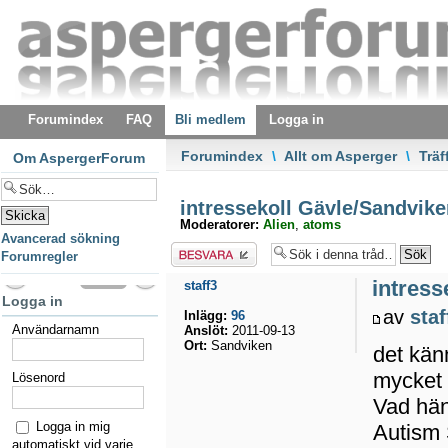
Forumindex
FAQ
Bli medlem
Logga in
Forumindex
\
Allt om Asperger
\
Träf
Om AspergerForum
intressekoll Gävle/Sandvike
Moderatorer:
Alien
,
atoms
Avancerad sökning
Besvara
Forumregler
intress
staff3
Logga in
av
staf
Inlägg:
96
Användarnamn
Anslöt:
2011-09-13
Ort:
Sandviken
det kän
mycket 
Lösenord
Vad hän
Logga in mig
Autism 
automatiskt vid varje