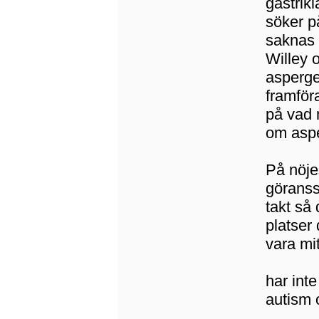
gästrik
söker p
saknas 
Willey 
asperge
framföra
på vad 
om asp
På nöje
göranss
takt så 
platser
vara mit
har int
autism 