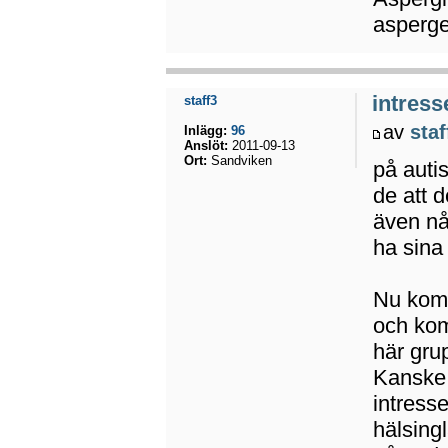
asperger
intress
staff3
av
staf
Inlägg:
96
Anslöt:
2011-09-13
Ort:
Sandviken
på auti
de att 
även nå
ha sina
Nu komm
och kom
här gru
Kanske h
intress
hälsingl