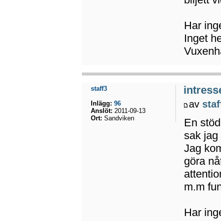
Har ing
Inget he
Vuxenha
intress
staff3
av
staf
Inlägg:
96
Anslöt:
2011-09-13
Ort:
Sandviken
En stöd
sak jag
Jag komm
göra nå
attenti
m.m fun
Har inge