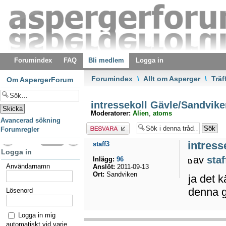
Forumindex
FAQ
Bli medlem
Logga in
Forumindex
\
Allt om Asperger
\
Träf
Om AspergerForum
intressekoll Gävle/Sandvike
Moderatorer:
Alien
,
atoms
Avancerad sökning
Besvara
Forumregler
intress
staff3
Logga in
av
staf
Inlägg:
96
Användarnamn
Anslöt:
2011-09-13
Ort:
Sandviken
ja det 
denna g
Lösenord
Logga in mig
automatiskt vid varje