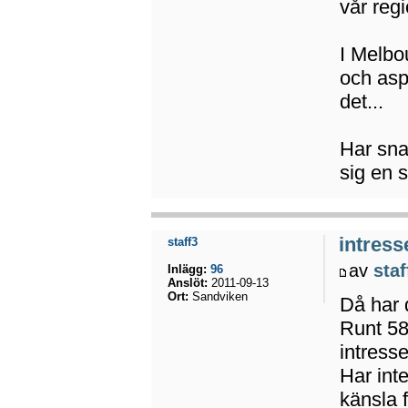
vår reg
I Melbo
och aspe
det...
Har sna
sig en 
intress
staff3
av
staf
Inlägg:
96
Anslöt:
2011-09-13
Ort:
Sandviken
Då har d
Runt 58
intresse
Har inte
känsla f