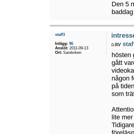
Den 5 n
baddag 
intress
staff3
av
staf
Inlägg:
96
Anslöt:
2011-09-13
Ort:
Sandviken
hösten 
gått va
videoka
någon f
på tide
som trä
Attenti
lite mer
Tidigar
föreläs