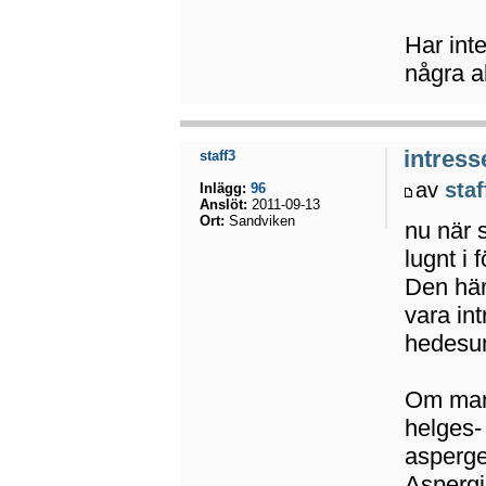
Har inte
några ak
intress
staff3
av
staf
Inlägg:
96
Anslöt:
2011-09-13
Ort:
Sandviken
nu när s
lugnt i 
Den här
vara in
hedesun
Om man t
helges-
asperge
Aspergi