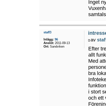
Inget n
Vuxenha
samtal
intress
staff3
av
staf
Inlägg:
96
Anslöt:
2011-09-13
Ort:
Sandviken
Efter t
allt fun
Med att
persone
bra lok
Infoteke
funktio
i stort
och ett
Förenin