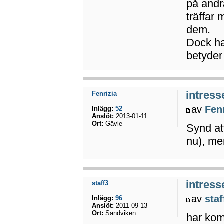
på andr
träffar
dem.
Dock ha
betyder
intress
Fenrizia
av
Fen
Inlägg:
52
Anslöt:
2013-01-11
Ort:
Gävle
Synd att
nu), men
intress
staff3
av
staf
Inlägg:
96
Anslöt:
2011-09-13
Ort:
Sandviken
har komm