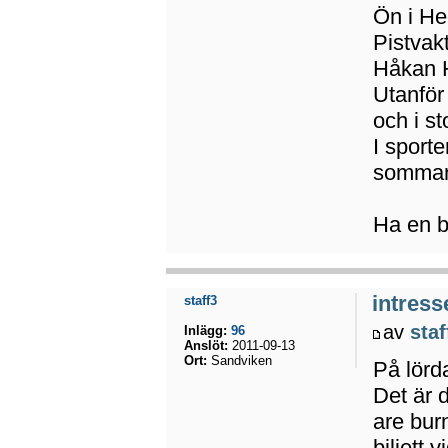
Ön i He
Pistvakt
Håkan H
Utanför 
och i s
I sport
sommar
Ha en 
intress
staff3
av
staf
Inlägg:
96
Anslöt:
2011-09-13
Ort:
Sandviken
På lörd
Det är 
are bur
biljett 