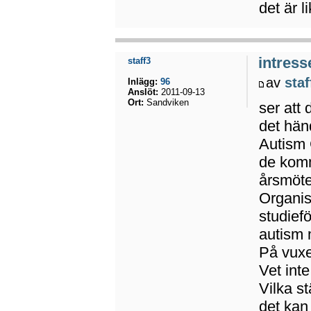
det är l
intress
staff3
av
staf
Inlägg:
96
Anslöt:
2011-09-13
Ort:
Sandviken
ser att 
det hän
Autism 
de komm
årsmöte
Organis
studief
autism 
På vuxe
Vet int
Vilka s
det kan