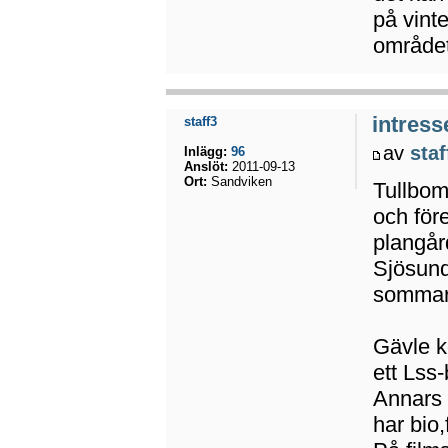
på vint
område
intress
staff3
av
staf
Inlägg:
96
Anslöt:
2011-09-13
Ort:
Sandviken
Tullbom
och före
plangår
Sjösund
sommare
Gävle k
ett Lss-
Annars s
har bio,