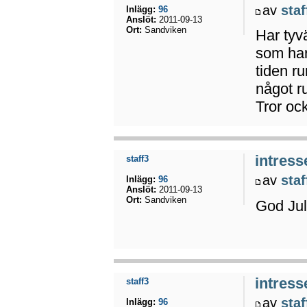
av
staf
Inlägg:
96
Anslöt:
2011-09-13
Ort:
Sandviken
Har tyv
som har
tiden ru
något r
Tror oc
intress
staff3
av
staf
Inlägg:
96
Anslöt:
2011-09-13
Ort:
Sandviken
God Jul
intress
staff3
av
staf
Inlägg:
96