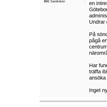
Ort:
Sandviken
en intr
Göteborg
adminis
Undrar 
På sönd
pågå en
centrum
närområ
Har fun
träffa 
ansöka 
Inget ny