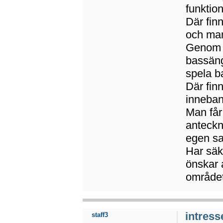
funktio
Där fin
och man
Genom a
bassäng
spela b
Där fin
inneband
Man får
anteckn
egen sa
Har säk
önskar 
området
intress
staff3