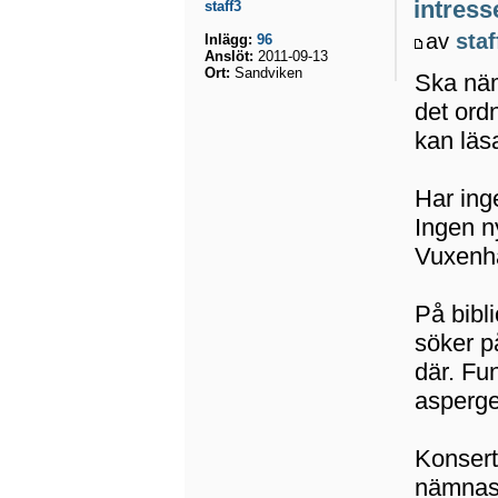
intress
staff3
av
staf
Inlägg:
96
Anslöt:
2011-09-13
Ort:
Sandviken
Ska näm
det ord
kan läs
Har ing
Ingen ny
Vuxenha
På bibl
söker p
där. Fu
asperger
Konsert
nämnas 