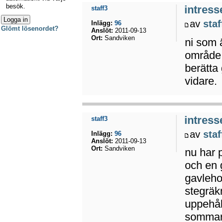
besök.
intress
staff3
av
staf
Inlägg:
96
Glömt lösenordet?
Anslöt:
2011-09-13
Ort:
Sandviken
ni som 
område 
berätta 
vidare.
intress
staff3
av
staf
Inlägg:
96
Anslöt:
2011-09-13
Ort:
Sandviken
nu har 
och en 
gavleho
stegräkn
uppehål
sommare