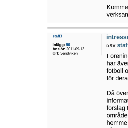
Kommer 
verksa
intress
staff3
av
staf
Inlägg:
96
Anslöt:
2011-09-13
Ort:
Sandviken
Förenin
har äve
fotboll 
för der
Då över
informa
förslag 
område 
hemme el