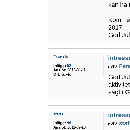
kan ha 
Kommer 
2017.
God Jul
intress
Fenrizia
av
Fen
Inlägg:
52
Anslöt:
2013-01-11
Ort:
Gävle
God Jul 
aktivite
sagt i G
intress
staff3
av
staf
Inlägg:
96
Anslöt:
2011-09-13