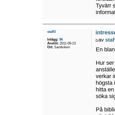
Tyvärr 
informa
intress
staff3
av
staf
Inlägg:
96
Anslöt:
2011-09-13
Ort:
Sandviken
En bla
Hur ser
anställ
verkar 
högsta i
hitta en
söka sig
På bibl