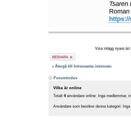
Tsaren 
Roman B
https:/
Visa inlägg nyare än
Besvara
Återgå till Intressanta intressen
Forumindex
Vilka är online
Totalt
4
användare online: Inga medlemmar, ing
Användare som besöker denna kategori: Inga 