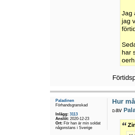
Jag 
jag 
fört
Seda
har 
oerh
Förtids
Hur mån
Paladinen
Förhandsgranskad
av
Pal
Inlägg:
3113
Anslöt:
2020-12-23
Ort:
För han är min soldat
Zi
någonstans i Sverige