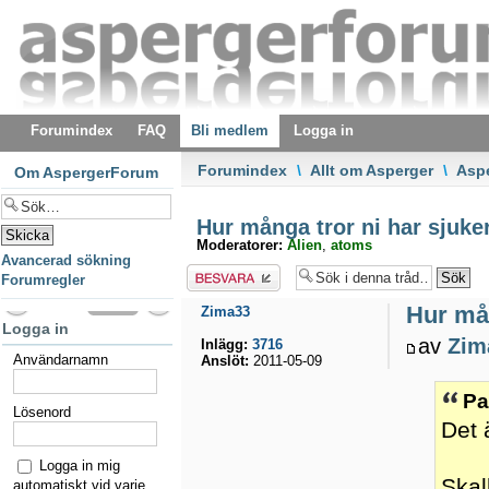
Forumindex
FAQ
Bli medlem
Logga in
Forumindex
\
Allt om Asperger
\
Asp
Om AspergerForum
Hur många tror ni har sjuke
Moderatorer:
Alien
,
atoms
Avancerad sökning
Besvara
Forumregler
Hur mån
Zima33
Logga in
av
Zim
Inlägg:
3716
Användarnamn
Anslöt:
2011-05-09
Pa
Lösenord
Det 
Logga in mig
Skal
automatiskt vid varje