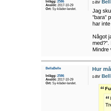
av
Bel
Inlägg:
2586
Anslöt:
2017-10-29
Ort:
Sy-kläder-landet.
Jag skul
”bara” p
har inte
Något ja
med?”. 
Mindre 
Hur mån
BellaBelle
av
Bel
Inlägg:
2586
Anslöt:
2017-10-29
Ort:
Sy-kläder-landet.
Fu
Tr