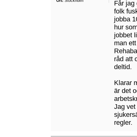
Ort:
Stockholm
Får jag 
folk fu
jobba 1
hur som 
jobbet 
man ett
Rehaban
råd att
deltid.
Klarar 
är det o
arbetskr
Jag vet
sjukers
regler.