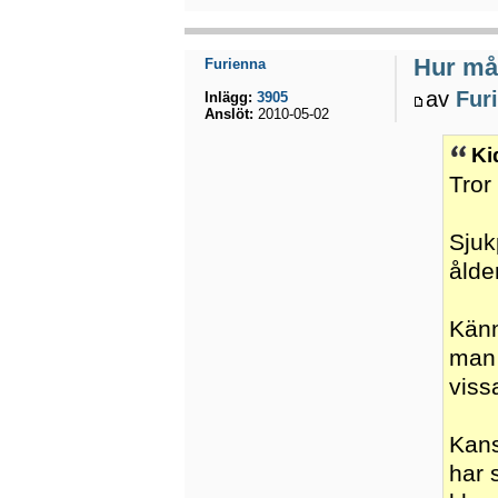
Hur mån
Furienna
av
Fur
Inlägg:
3905
Anslöt:
2010-05-02
Ki
Tror
Sjuk
ålde
Känn
man 
viss
Kans
har 