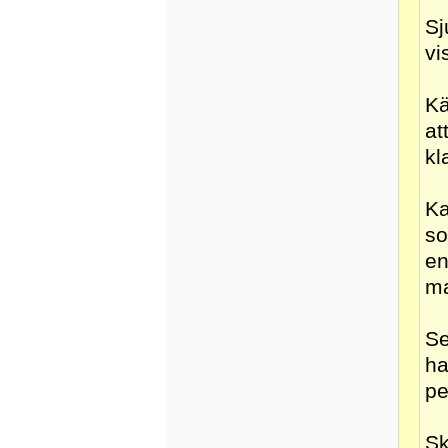
Sj
vi
Kä
at
kl
Ka
so
en
ma
Se
ha
pe
Sk