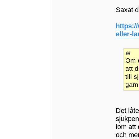
Saxat d
https:/
eller-l
Om d
att 
till
gamm
Det låt
sjukpen
iom att 
och mer