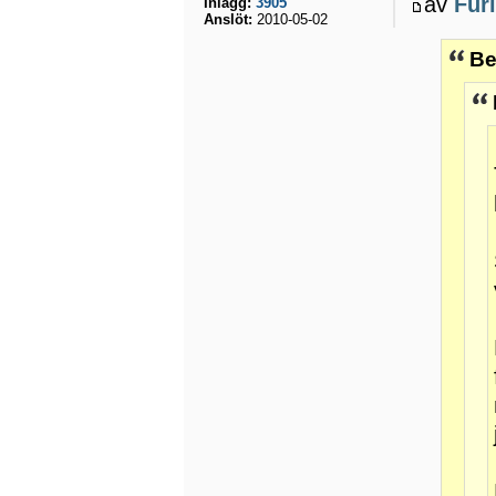
av
Fur
Inlägg:
3905
Anslöt:
2010-05-02
Be