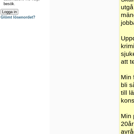
besök.
utgå
mäng
Glömt lösenordet?
jobba
Uppd
krim
sjuk
att 
Min f
bli 
till
kons
Min 
20år
avrå