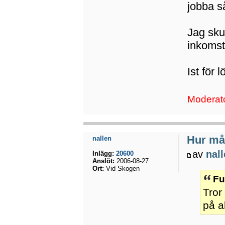
jobba s
Jag sku
inkomst
Ist för 
Moderato
Hur mån
nallen
av
nal
Inlägg:
20600
Anslöt:
2006-08-27
Ort:
Vid Skogen
Fu
Tror
på a