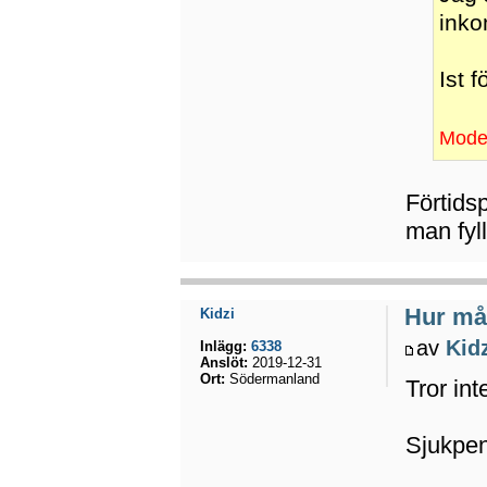
inko
Ist 
Moder
Förtids
man fyll
Hur mån
Kidzi
av
Kid
Inlägg:
6338
Anslöt:
2019-12-31
Ort:
Södermanland
Tror int
Sjukpen