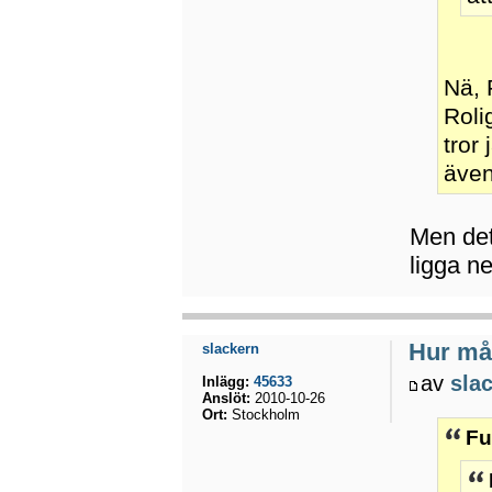
Nä, 
Roli
tror
även
Men det 
ligga ne
Hur mån
slackern
av
sla
Inlägg:
45633
Anslöt:
2010-10-26
Ort:
Stockholm
Fu