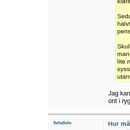
klar
Seda
halv
pens
Skul
man 
lite
syss
utan
Jag kan 
ont i ry
Hur mån
BellaBelle