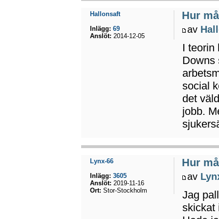
Hur mån
Hallonsaft
av
Hal
Inlägg:
69
Anslöt:
2014-12-05
I teori
Downs s
arbetsm
social 
det väld
jobb. M
sjukers
Hur mån
Lynx-66
av
Lyn
Inlägg:
3605
Anslöt:
2019-11-16
Ort:
Stor-Stockholm
Jag pal
skickat 