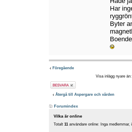
Hade jag
Har ing
ryggrön
Byter a
magnet
Boendest
Föregående
Visa inlägg nyare än
Besvara
Återgå till Aspergare och vården
Forumindex
Vilka är online
Totalt
11
användare online: Inga medlemmar, in