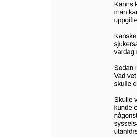
Känns ko
man kan 
uppgift
Kanske 
sjukers
vardag 
Sedan n
Vad vet
skulle d
Skulle 
kunde oc
någonst
syssels
utanför