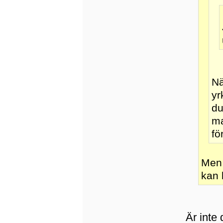
Nä
yr
du
ma
fö
Men d
kan 
Är inte