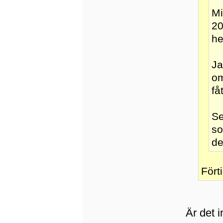
Mi
20
he
Ja
om
få
Se
so
de
Fört
Är det i