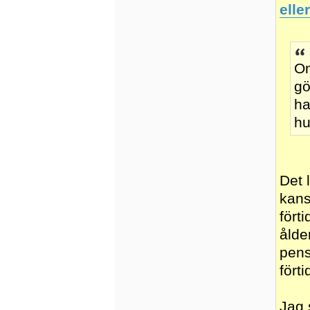
elle
Om
gö
ha
hu
Det 
kans
fört
ålde
pens
fört
Jag 