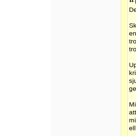
De
Sk
en
tr
tr
Up
kr
sj
ge
Mi
at
mi
el