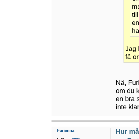
ma
ti
en
ha
Jag 
få o
Nä, Furi
om du ka
en bra 
inte kla
Hur mån
Furienna