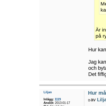
Me
ka
Är i
på r
Hur kan
Jag kan 
och byt
Det fiff
Hur mån
Liljan
av
Lilj
Inlägg:
1119
Anslöt:
2013-01-17