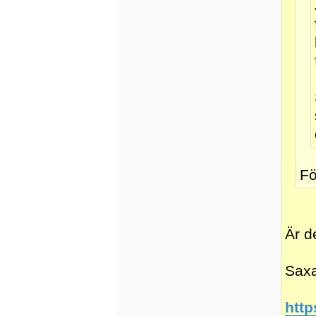
Fö
Är d
Saxa
http