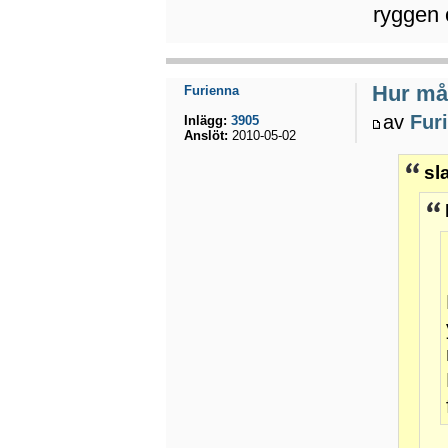
ryggen 
Hur mån
Furienna
av
Fur
Inlägg:
3905
Anslöt:
2010-05-02
sl