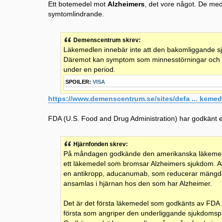
Ett botemedel mot
Alzheimers
, det vore något. De med
symtomlindrande.
Demenscentrum skrev:
Läkemedlen innebär inte att den bakomliggande 
Däremot kan symptom som minnesstörningar och an
under en period.
SPOILER:
VISA
https://www.demenscentrum.se/sites/defa ... kemed
FDA (U.S. Food and Drug Administration) har godkänt et
Hjärnfonden skrev:
På måndagen godkände den amerikanska läkemed
ett läkemedel som bromsar Alzheimers sjukdom. A
en antikropp, aducanumab, som reducerar mängde
ansamlas i hjärnan hos den som har Alzheimer.
Det är det första läkemedel som godkänts av FDA
första som angriper den underliggande sjukdoms