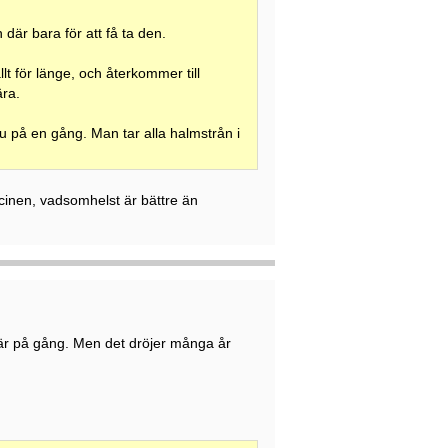
där bara för att få ta den.
lt för länge, och återkommer till
ära.
nu på en gång. Man tar alla halmstrån i
icinen, vadsomhelst är bättre än
är på gång. Men det dröjer många år