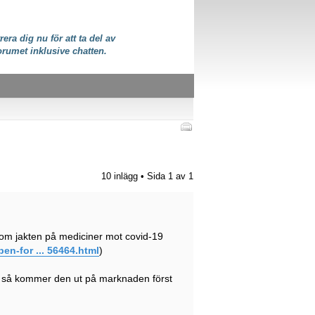
rera dig nu för att ta del av
orumet inklusive chatten.
10 inlägg • Sida
1
av
1
 om jakten på mediciner mot covid-19
en-for ... 56464.html
)
e så kommer den ut på marknaden först