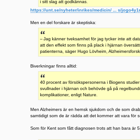
i sitt slag att godkännas.
https://unt.se/nyheter/inrikes/medicin/ ... s/jogo4y1
Men en del forskare är skeptiska:
– Jag känner tveksamhet för jag tycker inte att datan
att den effekt som finns på plack i hjärnan översätter 
patienterna, säger Hugo Lövheim, Alzheimersforsk
Biverkningar finns alltid:
40 procent av försökspersonerna i Biogens studie
svullnader i hjärnan och behövde gå på regelbundna
komplikationer, enligt Nature.
Men Alzheimers är en hemsk sjukdom och de som drab
samtidigt som de är rädda att det kommer att vara för 
Som för Kent som fått diagnosen trots att han bara är 5