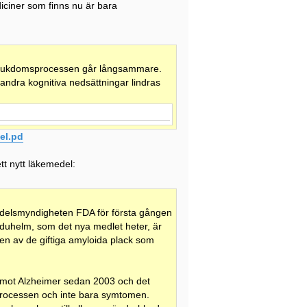
iciner som finns nu är bara
sjukdomsprocessen går långsammare.
dra kognitiva nedsättningar lindras
el.pd
t nytt läkemedel:
elsmyndigheten FDA för första gången
duhelm, som det nya medlet heter, är
n av de giftiga amyloida plack som
 mot Alzheimer sedan 2003 och det
processen och inte bara symtomen.