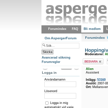
Forumindex
FAQ
Bli medlem
L
Forumindex
\
Om AspergerForum
Hoppingiv
Moderatorer:
Al
Avancerad sökning
Besvara
Forumregler
Alien
Logga in
Assistent
Användarnamn
Inlägg:
53160
Anslöt:
2007-08
Ort:
Mellansven
Lösenord
Logga in mig
automatiskt vid varje