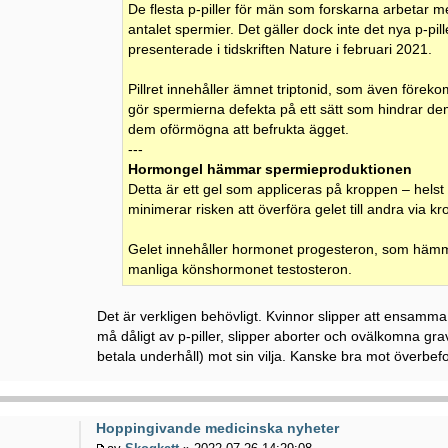
De flesta p-piller för män som forskarna arbetar med
antalet spermier. Det gäller dock inte det nya p-p
presenterade i tidskriften Nature i februari 2021.
Pillret innehåller ämnet triptonid, som även förekom
gör spermierna defekta på ett sätt som hindrar dem f
dem oförmögna att befrukta ägget.
---
Hormongel hämmar spermieproduktionen
Detta är ett gel som appliceras på kroppen – helst
minimerar risken att överföra gelet till andra via 
Gelet innehåller hormonet progesteron, som hämm
manliga könshormonet testosteron.
Det är verkligen behövligt. Kvinnor slipper att ensamma
må dåligt av p-piller, slipper aborter och ovälkomna gravi
betala underhåll) mot sin vilja. Kanske bra mot överbe
Hoppingivande medicinska nyheter