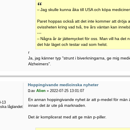
– Jag skulle kunna åka till USA och köpa medicinen 
Paret hoppas också att det inte kommer att dröja al
ovissheten kring vad två, tre års väntan kan inneb
---
– Några år är jättemycket för oss. Man vill ha det 
det här läget och testar vad som helst.
r
Ja, jag känner typ "strunt i biverkningarna, ge mig med
Alzheimers".
Hoppingivande medicinska nyheter
av
Alien
» 2022-07-25 13:01:07
En annan hoppingivande nyhet är att p-medel för män 
-13
innan det är ute på marknaden.
ska låglandet
Det är komplicerat med att ge män p-piller.