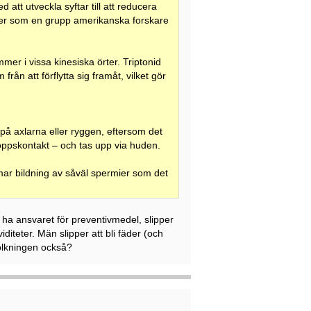
 att utveckla syftar till att reducera
iller som en grupp amerikanska forskare
mer i vissa kinesiska örter. Triptonid
rån att förflytta sig framåt, vilket gör
 på axlarna eller ryggen, eftersom det
kroppskontakt – och tas upp via huden.
ar bildning av såväl spermier som det
 ha ansvaret för preventivmedel, slipper
diteter. Män slipper att bli fäder (och
folkningen också?