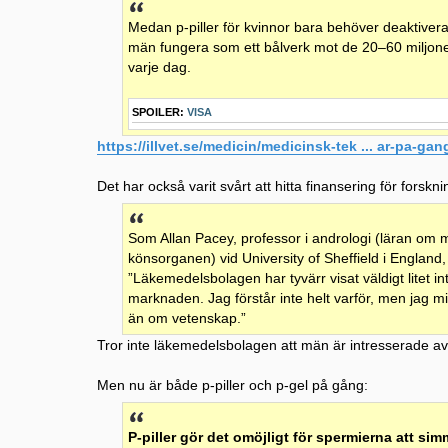
Medan p-piller för kvinnor bara behöver deaktivera
män fungera som ett bålverk mot de 20–60 miljo
varje dag.
SPOILER:
VISA
https://illvet.se/medicin/medicinsk-tek ... ar-pa-gan
Det har också varit svårt att hitta finansering för forskn
Som Allan Pacey, professor i andrologi (läran om
könsorganen) vid University of Sheffield i England,
”Läkemedelsbolagen har tyvärr visat väldigt litet int
marknaden. Jag förstår inte helt varför, men jag m
än om vetenskap.”
Tror inte läkemedelsbolagen att män är intresserade a
Men nu är både p-piller och p-gel på gång:
P-piller gör det omöjligt för spermierna att si