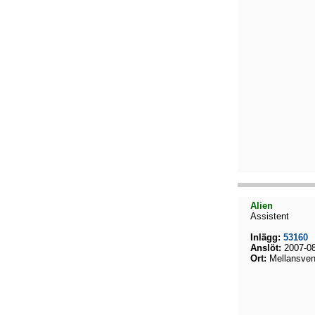
Alien
Assistent
Inlägg:
53160
Anslöt:
2007-08
Ort:
Mellansven