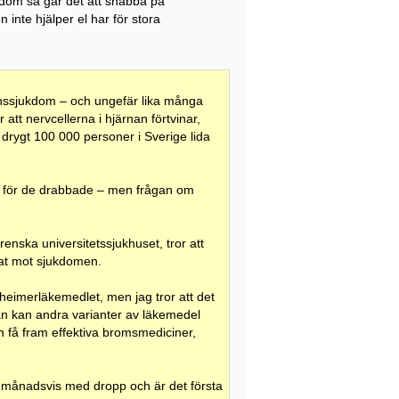
ukdom så går det att snabba på
 inte hjälper el har för stora
nssjukdom – och ungefär lika många
tt nervcellerna i hjärnan förtvinar,
as drygt 100 000 personer i Sverige lida
lt för de drabbade – men frågan om
enska universitetssjukhuset, tror att
arat mot sjukdomen.
zheimerläkemedlet, men jag tror att det
dan kan andra varianter av läkemedel
få fram effektiva bromsmediciner,
 månadsvis med dropp och är det första