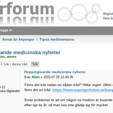
Regist
hela f
ogga in
Annat än Asperger
\
Tipsa medlemmarna
ande medicinska nyheter
ien
,
atoms
Hoppingivande medicinska nyheter
av
Alien
» 2022-07-25 12:43:35
Finns det inte redan en sådan tråd? Hittar ingen. (Men
-13
finns det en tråd:
https://www.aspergerforum.se/kamp
ska låglandet
Enda problemet är att om någon ny medicin är lovand
efter typ tio år, så man kan inte glädja sig för mycket.