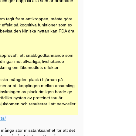
ch ger hopp till alla som är drabbade
m tagit fram antikroppen, måste göra
har effekt på kognitiva funktioner som ex
bevisa den kliniska nyttan kan FDA dra
approval”, ett snabbgodkännande som
lingar mot allvarliga, livshotande
skning om läkemedlets effekter.
minska mängden plack i hjärnan på
menar att kopplingen mellan ansamling
minskningen av plack rimligen borde ge
rådlika nystan av proteinet tau är
sjukdomen och resulterar i att nervceller
ts/
r många stor misstänksamhet för att det