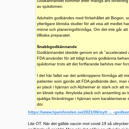
Godkännandet kommer efter många års forskning o
av sjukdomen.
Aduhelm godkändes med förbehållet att Biogen, so
ytterligare kliniska studier för att visa att medlet 
minne och planeringsförmåga. Om det inte går att 
tillbaka preparatet.
Snabbgodkännande
Godkännandet skedde genom en sk ”accelerated 
FDA använder för att tidigt kunna godkänna behand
sjukdomar trots att det fortfarande behövs mer for
I det här fallet var det antikroppens förmåga att 
patienter som gjorde att FDA godkände den, man 
av plack i hjärnan och Alzheimer är stark och att 
en klinisk nytta. Amyloida plack och ansamling av t
sjukliga förändringar i hjärnan som karakteriserar 
dör.
https://www.hjarnfonden.se/2021/06/nytt ... -godkan
Lite OT. När det gällde vaccin mot covid-19 så uttrycke