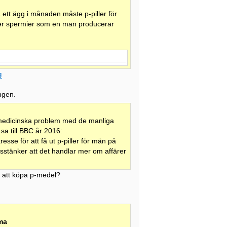
 ett ägg i månaden måste p-piller för
ner spermier som en man producerar
g
ingen.
 medicinska problem med de manliga
 sa till BBC år 2016:
resse för att få ut p-piller för män på
isstänker att det handlar mer om affärer
v att köpa p-medel?
mma