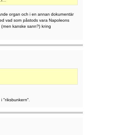
f...
knande organ och i en annan dokumentär
med vad som påstods vara Napoleons
ld (men kanske sann?) kring
i "riksbunkern".