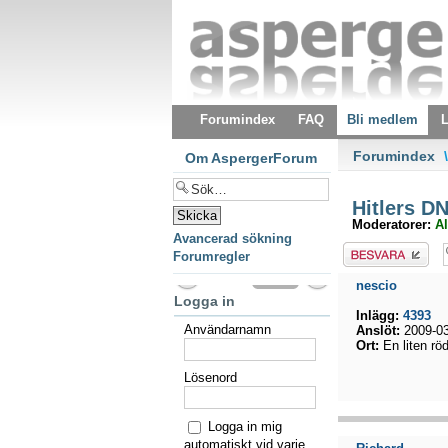
Forumindex
FAQ
Bli medlem
L
Forumindex
\
Om AspergerForum
Hitlers D
Moderatorer:
Al
Avancerad sökning
Besvara
Forumregler
nescio
Logga in
Inlägg:
4393
Användarnamn
Anslöt:
2009-03
Ort:
En liten rö
Lösenord
Logga in mig
automatiskt vid varje