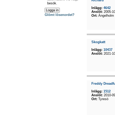
Richard
besök.
Inlägg:
4642
Anslöt:
2005-10
Glömt lösenordet?
Ort:
Ängelholm
Skogkatt
Inlägg:
10437
Anslöt:
2021-10
Freddy Dreadf
Inlägg:
1512
Anslöt:
2010-09
Ort:
Tyresö