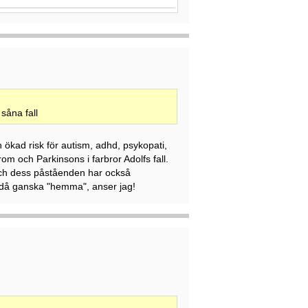
såna fall
 ökad risk för autism, adhd, psykopati,
rom och Parkinsons i farbror Adolfs fall.
och dess påståenden har också
ändå ganska "hemma", anser jag!