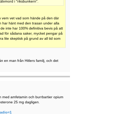
älvmord i "riksbunkern".
 och vem vet vad som hände på den där
som har hänt med den trasan under alla
de inte har 100% definitiva bevis på att
knad för sådana saker, mycket pengar på
a lite skeptisk på grund av all tid som
 en man från Hitlers familj, och det
n med amfetamin och burrbartier opium
osterone 25 mg dagligen.
radio=1