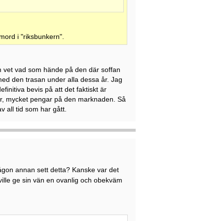
mord i "riksbunkern".
vem vet vad som hände på den där soffan
 med den trasan under alla dessa år. Jag
initiva bevis på att det faktiskt är
ker, mycket pengar på den marknaden. Så
v all tid som har gått.
gon annan sett detta? Kanske var det
 ville ge sin vän en ovanlig och obekväm