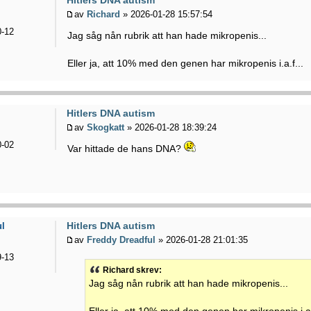
av
Richard
» 2026-01-28 15:57:54
-12
Jag såg nån rubrik att han hade mikropenis...
Eller ja, att 10% med den genen har mikropenis i.a.f...
Hitlers DNA autism
av
Skogkatt
» 2026-01-28 18:39:24
-02
Var hittade de hans DNA?
Hitlers DNA autism
ul
av
Freddy Dreadful
» 2026-01-28 21:01:35
-13
Richard skrev:
Jag såg nån rubrik att han hade mikropenis...