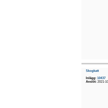
Skogkatt
Inlägg:
10437
Anslöt:
2021-10