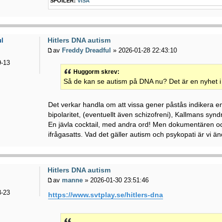
SPOILER:
VISA
Hitlers DNA autism
ul
av
Freddy Dreadful
» 2026-01-28 22:43:10
-13
Huggorm skrev:
Så de kan se autism på DNA nu? Det är en nyhet i 
Det verkar handla om att vissa gener påstås indikera en
bipolaritet, (eventuellt även schizofreni), Kallmans synd
En jävla cocktail, med andra ord! Men dokumentären 
ifrågasatts. Vad det gäller autism och psykopati är vi 
Hitlers DNA autism
av
manne
» 2026-01-30 23:51:46
-23
https://www.svtplay.se/hitlers-dna