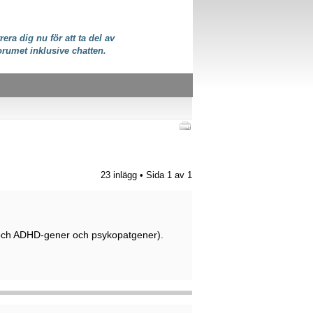
rera dig nu för att ta del av
orumet inklusive chatten.
23 inlägg • Sida
1
av
1
(och ADHD-gener och psykopatgener).