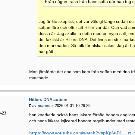
Från någon trasa från hans soffa där han tog sj
Jag är lite skeptisk, det var väldigt länge sedan
soffan före och efter att Hitler var där. Och vad 
dessa år. Jag skulle ta detta med en nypa salt, om 
det faktiskt är Hitlers DNA. Det finns en stor mar
den marknaden. Så folk förfalskar saker. Jag är bar
har gått.
Man jämförde det dna som kom från soffan med dna från
matchade.
Hitlers DNA autism
av
manne
» 2026-01-31 10:26:29
-23
han knarkade också hans läkare försåg honom daglige
och hans läkare injicerad honom regelbundet med test
https://www.youtube.com/watch?v=pKp6uD1 ... rt_