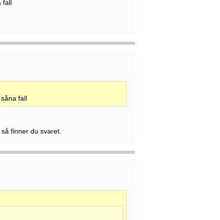
fall
såna fall
n så finner du svaret.