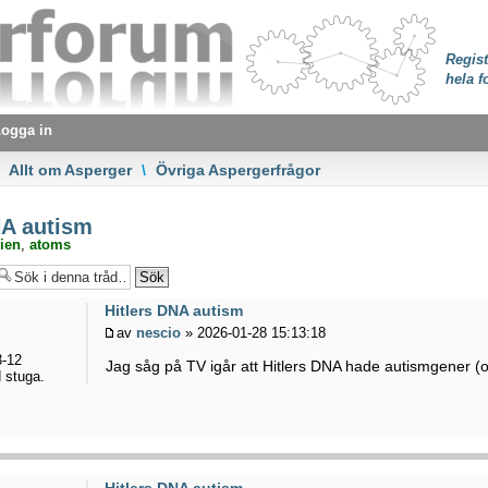
Regist
hela f
ogga in
Allt om Asperger
\
Övriga Aspergerfrågor
NA autism
ien
,
atoms
Hitlers DNA autism
av
nescio
» 2026-01-28 15:13:18
-12
Jag såg på TV igår att Hitlers DNA hade autismgener 
d stuga.
Hitlers DNA autism