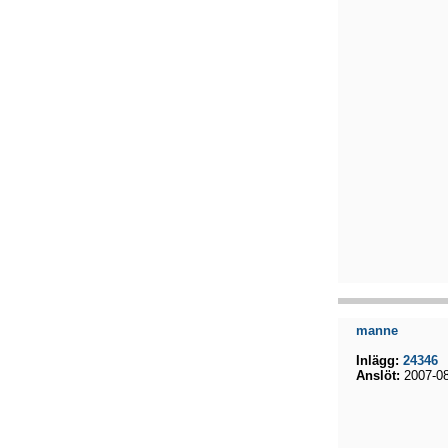
manne
Inlägg:
24346
Anslöt:
2007-08