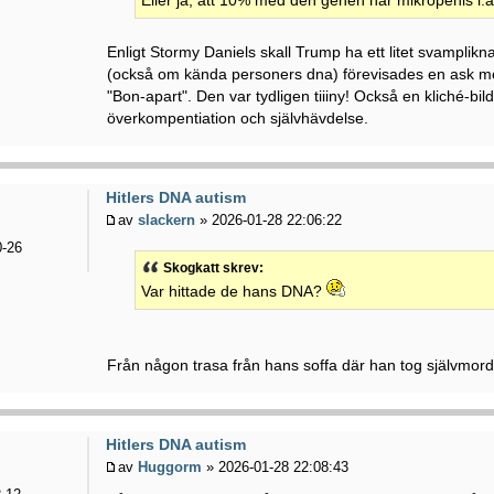
Eller ja, att 10% med den genen har mikropenis i.a.
Enligt Stormy Daniels skall Trump ha ett litet svampli
(också om kända personers dna) förevisades en ask 
"Bon-apart". Den var tydligen tiiiny! Också en kliché-bi
överkompentiation och självhävdelse.
Hitlers DNA autism
av
slackern
» 2026-01-28 22:06:22
-26
Skogkatt skrev:
Var hittade de hans DNA?
Från någon trasa från hans soffa där han tog självmord 
Hitlers DNA autism
av
Huggorm
» 2026-01-28 22:08:43