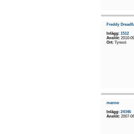
Freddy Dreadf
Inlägg:
1512
Anslöt:
2010-09
Ort:
Tyresö
manne
Inlägg:
24346
Anslöt:
2007-08