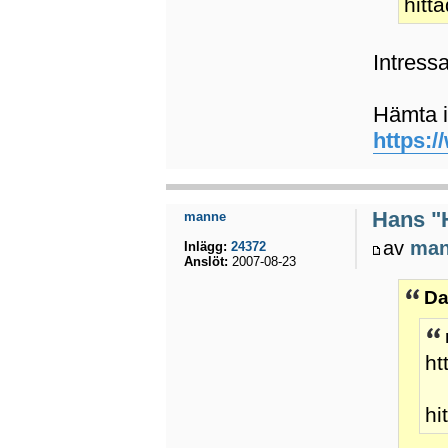
hitt
Intress
Hämta i
https:
Hans "
manne
av
ma
Inlägg:
24372
Anslöt:
2007-08-23
Da
ht
hi