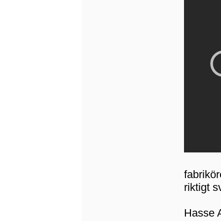
fabrikö
riktigt s
Hasse A