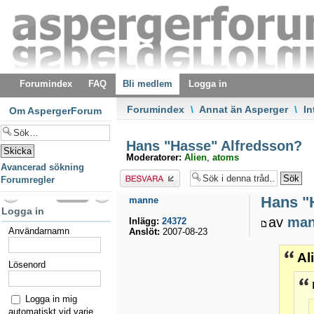
Forumindex
FAQ
Bli medlem
Logga in
Forumindex
\
Annat än Asperger
\
In
Om AspergerForum
Hans "Hasse" Alfredsson?
Moderatorer:
Alien
,
atoms
Avancerad sökning
Besvara
Forumregler
Hans "
manne
Logga in
av
ma
Inlägg:
24372
Användarnamn
Anslöt:
2007-08-23
Al
Lösenord
Logga in mig
automatiskt vid varje