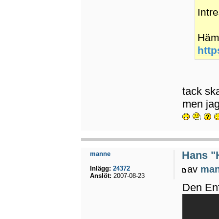
Intr
Hämt
http
tack ska
men jag
Hans "
manne
av
ma
Inlägg:
24372
Anslöt:
2007-08-23
Den Enf