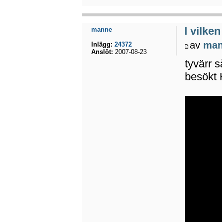
I vilken
manne
av
ma
Inlägg:
24372
Anslöt:
2007-08-23
tyvärr 
besökt