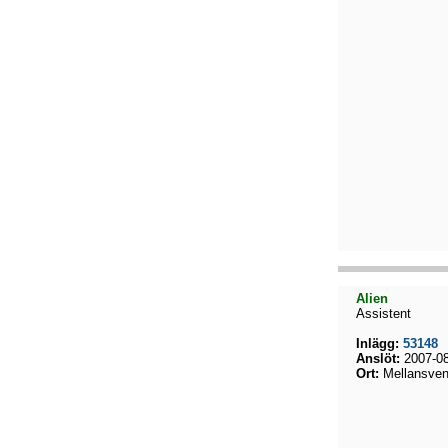
Alien
Assistent
Inlägg:
53148
Anslöt:
2007-08
Ort:
Mellansven