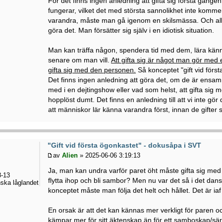
För det finns ingen anledning att gifta sig första gången
fungerar, vilket det med största sannolikhet inte komm
varandra, måste man gå igenom en skilsmässa. Och allt
göra det. Man försätter sig själv i en idiotisk situation.
Man kan träffa någon, spendera tid med dem, lära känna
senare om man vill.
Att gifta sig är något man gör med 
gifta sig med den personen.
Så konceptet "gift vid först
Det finns ingen anledning att göra det, om de är ensam
med i en dejtingshow eller vad som helst, att gifta sig
hopplöst dumt. Det finns en anledning till att vi inte gör 
att människor lär känna varandra först, innan de gifter s
"Gift vid första ögonkastet" - dokusåpa i SVT
av
Alien
» 2025-06-06 3:19:13
Ja, man kan undra varför paret öht måste gifta sig med al
-13
flytta ihop och bli sambor? Men nu var det så i det d
ska låglandet
konceptet måste man följa det helt och hållet. Det är ia
En orsak är att det kan kännas mer verkligt för paren o
kämpar mer för sitt äktenskap än för ett samboskap/sä