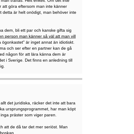
 man träffas. Helt enkelt. Om det inte
er att göra eftersom man inte känner
 detta är helt onödigt, man behöver inte
 dem, bli ett par och kanske gifta sig
en person man känner så väl att man vill
a ögonkastet" är inget annat än idiotiskt.
ma och ser efter en partner kan de gå
 med någon för att lära känna dem är
det i Sverige. Det finns en anledning till
ig.
lt det juridiska, räcker det inte att bara
anska ursprungsprogrammet, har man köpt
f inga präster som viger paren.
ch att de då tar det mer seriöst. Man
rboskap.