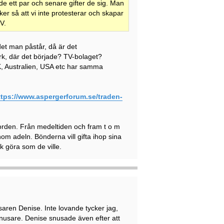
de ett par och senare gifter de sig. Man
ker så att vi inte protesterar och skapar
V.
et man påstår, då är det
rk, där det började? TV-bolaget?
K, Australien, USA etc har samma
ttps://www.aspergerforum.se/traden-
Norden. Från medeltiden och fram t o m
inom adeln. Bönderna vill gifta ihop sina
k göra som de ville.
ren Denise. Inte lovande tycker jag,
nusare. Denise snusade även efter att