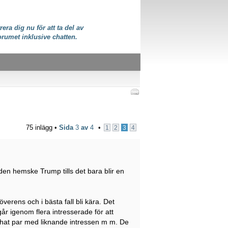
rera dig nu för att ta del av
orumet inklusive chatten.
75 inlägg •
Sida
3
av
4
•
1
2
3
4
 den hemske Trump tills det bara blir en
erens och i bästa fall bli kära. Det
r igenom flera intresserade för att
hat par med liknande intressen m m. De