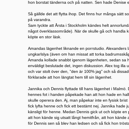
hon borstat tänderna och på natten. Sen hade Denise e
Så gällde det att flytta ihop. Det finns hur många sätt so
på varandra.
Sam tyckte att Årsta i Stockholm kändes helt annorlun
något överklassområde). När de skulle gå och handla 
köpte en stor läsk.
Amandas lägenhet liknande en porrstudio. Alexanders l
ungkarlslya (även om han missat att torka badrumsskåp
Amanda kollade snabbt igenom lägenheten, sedan sa ho
enväldigt beslutade det, ingen diskussion. Alex tog illa
och var stolt över den, "den är 100% jag" och så diss
förklarade att hon längtat hem till sin lägenhet.
Jannika och Dennis flyttade till hans lägenhet i Malmö.
hennes fot i handen påpekade han att hon hade en hal
skulle operera den. Aj, man påpekar inte en fysisk bri
fick lyfta henne och fick ett bestämt nej. Jannika hade 
känsligt för henne. Medan Dennis gick ut och köpte en 
att hon kände sig utsatt långt hemitfrån, att hon kände a
för Dennis sen så blev han ledsen och så fick hon tröst