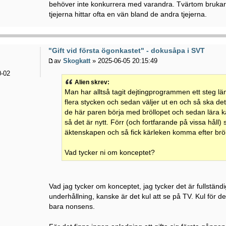
behöver inte konkurrera med varandra. Tvärtom brukar
tjejerna hittar ofta en vän bland de andra tjejerna.
"Gift vid första ögonkastet" - dokusåpa i SVT
av
Skogkatt
» 2025-06-05 20:15:49
-02
Alien skrev:
Man har alltså tagit dejtingprogrammen ett steg läng
flera stycken och sedan väljer ut en och så ska det 
de här paren börja med bröllopet och sedan lära
så det är nytt. Förr (och fortfarande på vissa håll
äktenskapen och så fick kärleken komma efter bröl
Vad tycker ni om konceptet?
Vad jag tycker om konceptet, jag tycker det är fullständig
underhållning, kanske är det kul att se på TV. Kul för d
bara nonsens.