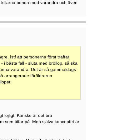
 killarna bonda med varandra och även
re. Istf att personerna först träffar
- i bästa fall - sluta med bröllop, så ska
 känna varandra. Det är så gammaldags
) så arrangerade föräldrarna
lopet.
t löjligt. Kanske är det bra
em som tittar på. Men själva konceptet är