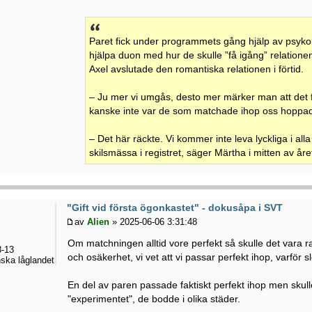
Paret fick under programmets gång hjälp av psyk
hjälpa duon med hur de skulle ”få igång” relatione
Axel avslutade den romantiska relationen i förtid.
– Ju mer vi umgås, desto mer märker man att det f
kanske inte var de som matchade ihop oss hoppade
– Det här räckte. Vi kommer inte leva lyckliga i all
skilsmässa i registret, säger Märtha i mitten av år
"Gift vid första ögonkastet" - dokusåpa i SVT
av
Alien
» 2025-06-06 3:31:48
Om matchningen alltid vore perfekt så skulle det vara ratio
-13
och osäkerhet, vi vet att vi passar perfekt ihop, varför s
ska låglandet
En del av paren passade faktiskt perfekt ihop men skulle
"experimentet", de bodde i olika städer.