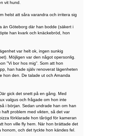
n vit hund.
m helst att såra varandra och irritera sig
da än Göteborg där han bodde (säkert i
köpte han kvark och knäckebröd, hon
ägenhet var helt ok, ingen sunkig
et). Möjligen var den något opersonlig.
n "Vi bor hos mig". Som att hon
 upp, han hade själv renoverat lägenheten
ade hon den. De talade ut och Amanda
 Där gick det snett på en gång. Med
lux valgus och frågade om hon inte
st så i början. Sedan undrade han om han
ju haft problem med vikten, så det var
pizza förklarade hon tårögd för kameran
tt hon ville fly hem. När hon brättade det
a honom, och det tyckte hon kändes fel.