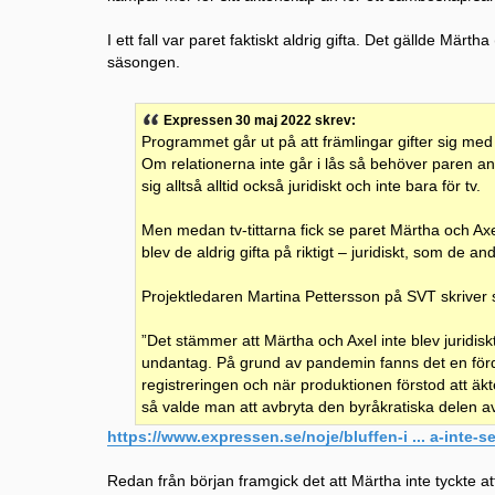
I ett fall var paret faktiskt aldrig gifta. Det gällde Mä
säsongen.
Expressen 30 maj 2022 skrev:
Programmet går ut på att främlingar gifter sig med 
Om relationerna inte går i lås så behöver paren a
sig alltså alltid också juridiskt och inte bara för tv.
Men medan tv-tittarna fick se paret Märtha och Axe
blev de aldrig gifta på riktigt – juridiskt, som de 
Projektledaren Martina Pettersson på SVT skriver 
”Det stämmer att Märtha och Axel inte blev juridisk
undantag. På grund av pandemin fanns det en förd
registreringen och när produktionen förstod att ä
så valde man att avbryta den byråkratiska delen a
https://www.expressen.se/noje/bluffen-i ... a-inte-se
Redan från början framgick det att Märtha inte tyckte att A