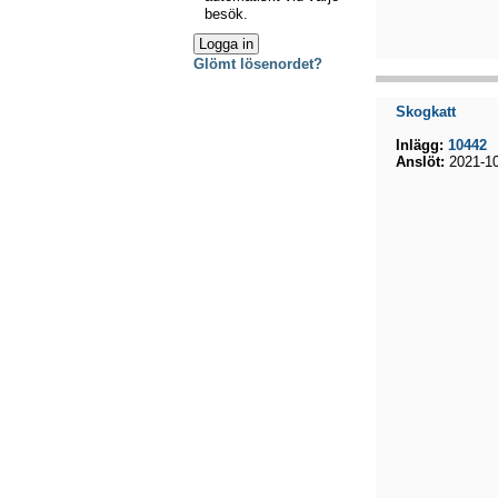
besök.
Glömt lösenordet?
Skogkatt
Inlägg:
10442
Anslöt:
2021-10