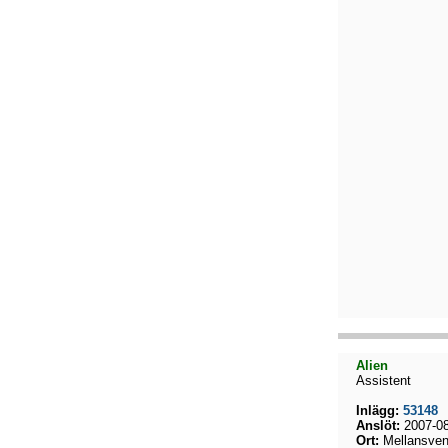
Alien
Assistent
Inlägg:
53148
Anslöt:
2007-08
Ort:
Mellansven