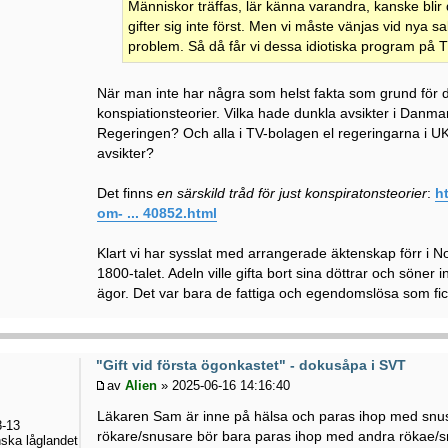
Människor träffas, lär känna varandra, kanske blir 
gifter sig inte först. Men vi måste vänjas vid nya sa
problem. Så då får vi dessa idiotiska program på T
När man inte har några som helst fakta som grund för d
konspiationsteorier. Vilka hade dunkla avsikter i Danma
Regeringen? Och alla i TV-bolagen el regeringarna i U
avsikter?
Det finns
en särskild tråd för just konspiratonsteorier
:
h
om- ... 40852.html
Klart vi har sysslat med arrangerade äktenskap förr i 
1800-talet. Adeln ville gifta bort sina döttrar och söner 
ägor. Det var bara de fattiga och egendomslösa som fic
"Gift vid första ögonkastet" - dokusåpa i SVT
av
Alien
» 2025-06-16 14:16:40
Läkaren Sam är inne på hälsa och paras ihop med snusa
-13
rökare/snusare bör bara paras ihop med andra rökae/s
ska låglandet