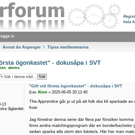
Regist
hela f
ogga in
Annat än Asperger
\
Tipsa medlemmarna
första ögonkastet" - dokusåpa i SVT
ien
,
atoms
"Gift vid första ögonkastet" - dokusåpa i SVT
av
Alien
» 2025-06-05 20:12:40
The Apprentice
går ju ut på att folk ska bli sparkade av
-13
kvar.
ska låglandet
Jag föredrar denna serie där flera par försöker komma öv
finns andra matchingsprogram där en bonde/bachelor gå
sedan sparka alla utom den bäste/a. Här har man matc