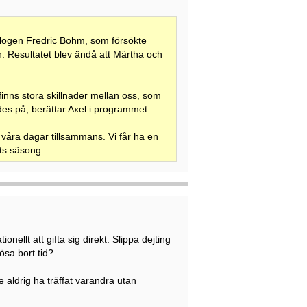
ologen Fredric Bohm, som försökte
n. Resultatet blev ändå att Märtha och
inns stora skillnader mellan oss, som
s på, berättar Axel i programmet.
a våra dagar tillsammans. Vi får ha en
ets säsong.
nellt att gifta sig direkt. Slippa dejting
lösa bort tid?
 aldrig ha träffat varandra utan