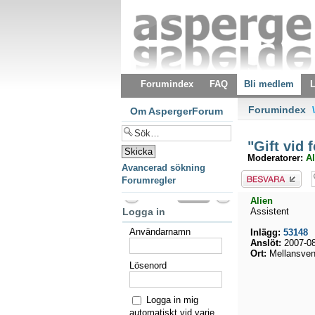
Forumindex
FAQ
Bli medlem
L
Forumindex
\
Om AspergerForum
"Gift vid 
Moderatorer:
Al
Avancerad sökning
Besvara
Forumregler
Alien
Logga in
Assistent
Användarnamn
Inlägg:
53148
Anslöt:
2007-08
Ort:
Mellansven
Lösenord
Logga in mig
automatiskt vid varje