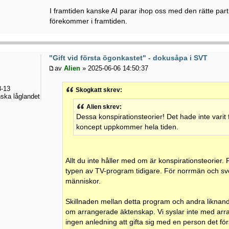
I framtiden kanske AI parar ihop oss med den rätte pa
förekommer i framtiden.
"Gift vid första ögonkastet" - dokusåpa i SVT
av
Alien
» 2025-06-06 14:50:37
-13
Skogkatt skrev:
ska låglandet
Alien skrev:
Dessa konspirationsteorier! Det hade inte varit f
koncept uppkommer hela tiden.
Allt du inte håller med om är konspirationsteorier. 
typen av TV-program tidigare. För norrmän och sv
människor.
Skillnaden mellan detta program och andra liknand
om arrangerade äktenskap. Vi syslar inte med arr
ingen anledning att gifta sig med en person det f