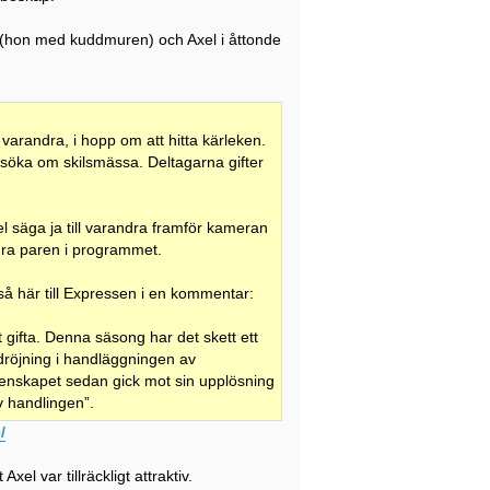
rtha (hon med kuddmuren) och Axel i åttonde
varandra, i hopp om att hitta kärleken.
nsöka om skilsmässa. Deltagarna gifter
l säga ja till varandra framför kameran
andra paren i programmet.
så här till Expressen i en kommentar:
t gifta. Denna säsong har det skett ett
röjning i handläggningen av
ktenskapet sedan gick mot sin upplösning
v handlingen”.
/
xel var tillräckligt attraktiv.