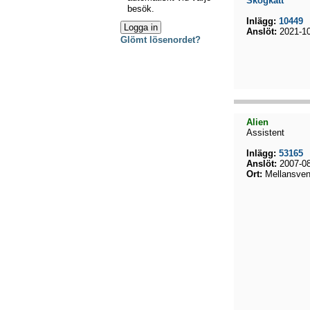
Skogkatt
besök.
Inlägg:
10449
Anslöt:
2021-10
Glömt lösenordet?
Alien
Assistent
Inlägg:
53165
Anslöt:
2007-08
Ort:
Mellansven