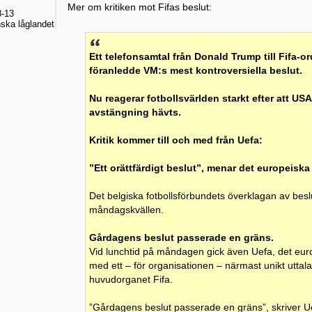
Mer om kritiken mot Fifas beslut:
-13
ska låglandet
Ett telefonsamtal från Donald Trump till Fifa-o
föranledde VM:s mest kontroversiella beslut.
Nu reagerar fotbollsvärlden starkt efter att US
avstängning hävts.
Kritik kommer till och med från Uefa:
”Ett orättfärdigt beslut”, menar det europeiska
Det belgiska fotbollsförbundets överklagan av besl
måndagskvällen.
Gårdagens beslut passerade en gräns.
Vid lunchtid på måndagen gick även Uefa, det europ
med ett – för organisationen – närmast unikt uttala
huvudorganet Fifa.
”Gårdagens beslut passerade en gräns”, skriver U