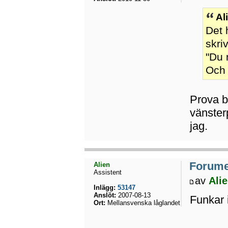
Al
Det 
skri
"Du 
Och d
Prova b
vänster
jag.
Forumet
Alien
Assistent
av
Ali
Inlägg:
53147
Anslöt:
2007-08-13
Funkar i
Ort:
Mellansvenska låglandet