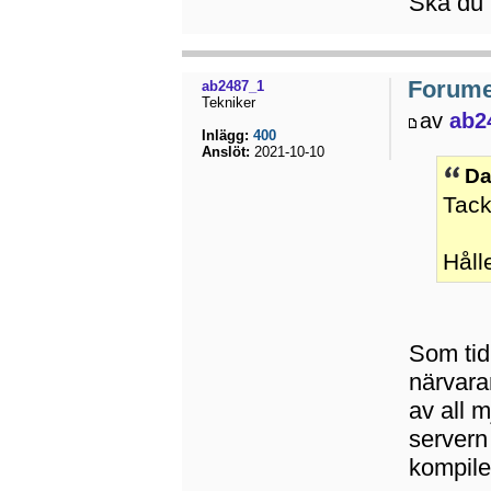
Ska du 
Forumet
ab2487_1
Tekniker
av
ab2
Inlägg:
400
Anslöt:
2021-10-10
Da
Tac
Håll
Som tidi
närvara
av all 
servern 
kompile