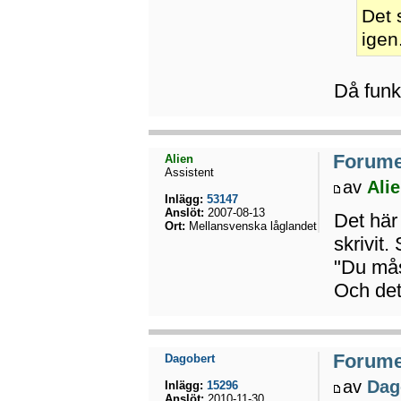
Det 
igen
Då funk
Forumet
Alien
Assistent
av
Ali
Inlägg:
53147
Anslöt:
2007-08-13
Det här
Ort:
Mellansvenska låglandet
skrivit.
"Du måst
Och det 
Forumet
Dagobert
av
Dag
Inlägg:
15296
Anslöt:
2010-11-30