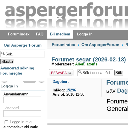
Forumindex
FAQ
Bli medlem
Logga in
Forumindex
\
Om AspergerForum
\
R
Om AspergerForum
Forumet segar (2026-02-13)
Moderatorer:
Alien
,
atoms
Avancerad sökning
Besvara
Forumregler
Forumet
Dagobert
Logga in
av
Dag
Inlägg:
15296
Användarnamn
Anslöt:
2010-11-30
Forumet
General
Lösenord
Logga in mig
automatiskt vid varje