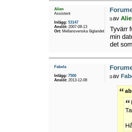
Forumet
Alien
Assistent
av
Ali
Inlägg:
53147
Anslöt:
2007-08-13
Tyvärr 
Ort:
Mellansvenska låglandet
min dato
det som 
Forumet
Fabela
av
Fab
Inlägg:
7500
Anslöt:
2013-12-08
ab
T
Hå