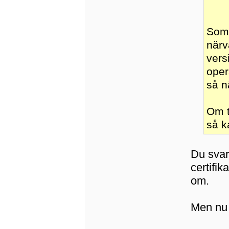
Som 
närv
vers
oper
så n
Om t
så k
Du svar
certifik
om.
Men nu h