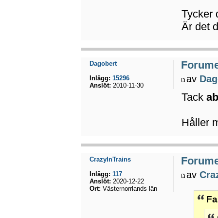
Tycker d
Är det 
Forumet
Dagobert
av
Dag
Inlägg:
15296
Anslöt:
2010-11-30
Tack
a
Håller 
Forumet
CrazyInTrains
av
Cra
Inlägg:
117
Anslöt:
2020-12-22
Ort:
Västernorrlands län
Fa