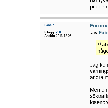
har tyvä
problem
Forumet
Fabela
av
Fab
Inlägg:
7500
Anslöt:
2013-12-08
ab
någo
Jag kom
varnings
ändra m
Men om 
sökträf
lösenord