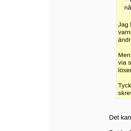
nå
Jag 
varn
ändr
Men 
via 
löse
Tyck
skre
Det kan