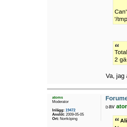
Can'
'/tm
Tota
2 gä
Va, jag
Forumet
atoms
Moderator
av
ato
Inlägg:
19472
Anslöt:
2009-05-05
Ort:
Norrköping
Al