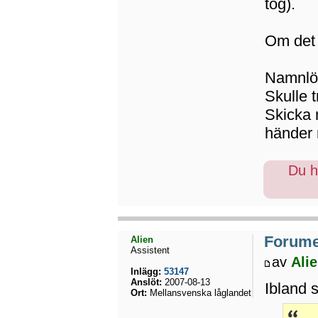
tog).
Om det i
Namnlö
Skulle 
Skicka n
händer 
Du ha
Forumet
Alien
Assistent
av
Ali
Inlägg:
53147
Anslöt:
2007-08-13
Ibland s
Ort:
Mellansvenska låglandet