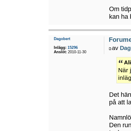
Om tidp
kan ha b
Forumet
Dagobert
av
Dag
Inlägg:
15296
Anslöt:
2010-11-30
Al
När 
inlä
Det hän
på att 
Namnlö
Den rund