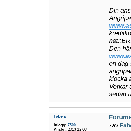
Din ansl
Angripa
www.as
kreditko
net::
Den här
www.as
en dag 
angripa
klocka ä
Verkar 
sedan u
Forumet
Fabela
av
Fab
Inlägg:
7500
Anslöt:
2013-12-08