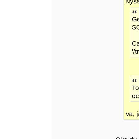
Nyss
Ge
SQ
Ca
'/
To
oc
Va, 