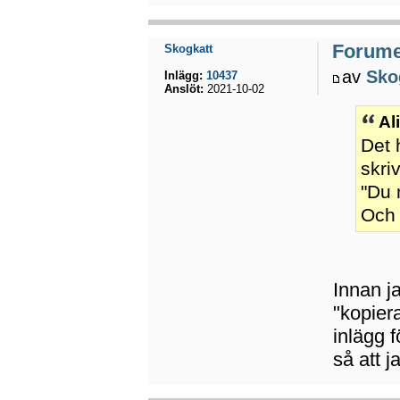
Forumet
Skogkatt
av
Sko
Inlägg:
10437
Anslöt:
2021-10-02
Al
Det 
skri
"Du 
Och d
Innan ja
"kopier
inlägg f
så att j