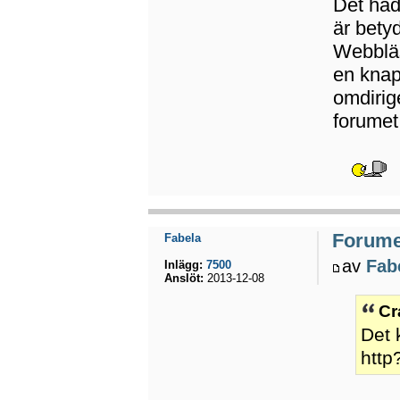
Det hade
är betyd
Webbläs
en knap
omdirig
forumet
Forumet
Fabela
av
Fab
Inlägg:
7500
Anslöt:
2013-12-08
Cr
Det 
http