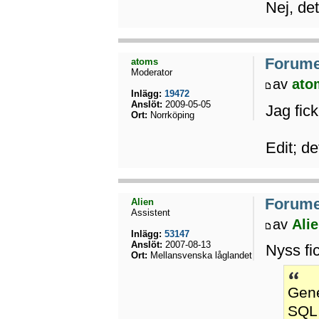
Nej, det
Forumet
atoms
Moderator
av
ato
Inlägg:
19472
Anslöt:
2009-05-05
Jag fic
Ort:
Norrköping
Edit; d
Forumet
Alien
Assistent
av
Ali
Inlägg:
53147
Anslöt:
2007-08-13
Nyss fi
Ort:
Mellansvenska låglandet
Gene
SQL