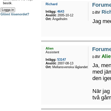
besök.
Forumet
Richard
av
Ric
Inlägg:
4643
Glömt lösenordet?
Anslöt:
2005-10-12
Ort:
Ängelholm
Jag med
Forumet
Alien
Assistent
av
Ali
Inlägg:
53147
Anslöt:
2007-08-13
Ja, men
Ort:
Mellansvenska låglandet
med jäm
den ige
När jag
två gåm