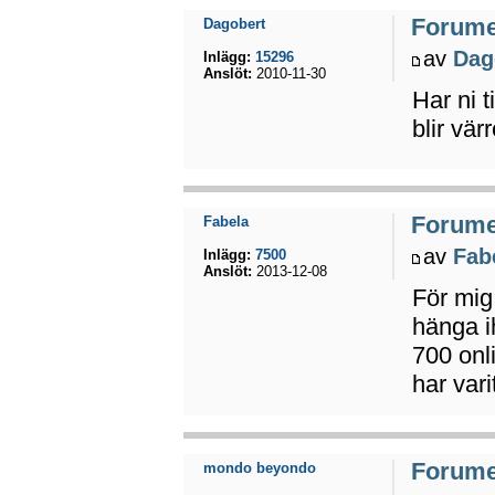
Forumet
Dagobert
av
Dag
Inlägg:
15296
Anslöt:
2010-11-30
Har ni t
blir vär
Forumet
Fabela
av
Fab
Inlägg:
7500
Anslöt:
2013-12-08
För mig
hänga i
700 onl
har var
Forumet
mondo beyondo