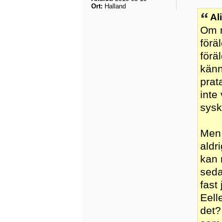
Ort:
Halland
Al
Om m
förä
förä
känne
prat
inte
sysk
Men 
aldr
kan 
seda
fast
Eell
det?