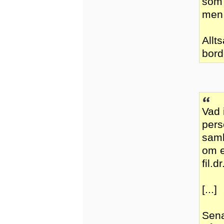
som 
men 
Allt
bord
Vad 
pers
samb
om e
fil.
[...]
Sena