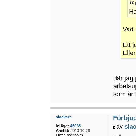
Ha
Vad 
Ett 
Elle
där jag 
arbetsu
som är f
Förbju
slackern
av
sla
Inlägg:
45635
Anslöt:
2010-10-26
Ort:
Stockholm