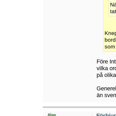
Nä
ta
Knep
bord
som 
Före In
vilka o
på olika
Generel
än sven
Förbju
Alien