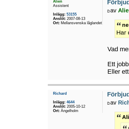
Förbju
Alien
Assistent
av
Ali
Inlägg:
53155
Anslöt:
2007-08-13
Ort:
Mellansvenska låglandet
ne
Har 
Vad men
Ett job
Eller et
Förbju
Richard
av
Ric
Inlägg:
4644
Anslöt:
2005-10-12
Ort:
Ängelholm
Al