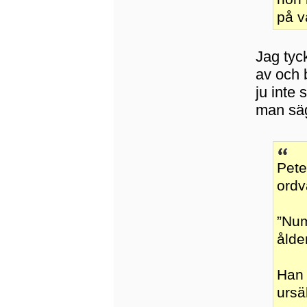
på v
Jag tyc
av och 
ju inte
man säg
Pete
ordv
”Num
ålde
Han 
ursä