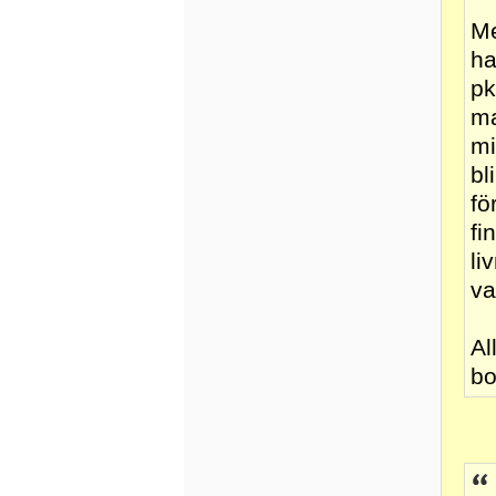
Me
ha
pk
ma
mi
bl
fö
fi
li
va
Al
bo