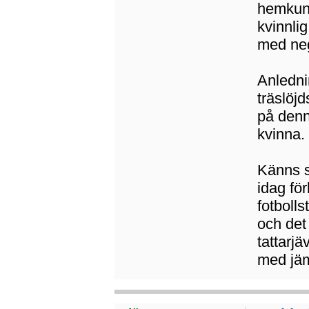
hemkuns
kvinnli
med neg
Anledni
träslöjd
på denn
kvinna.
Känns s
idag fö
fotboll
och det
tattarj
med jäm