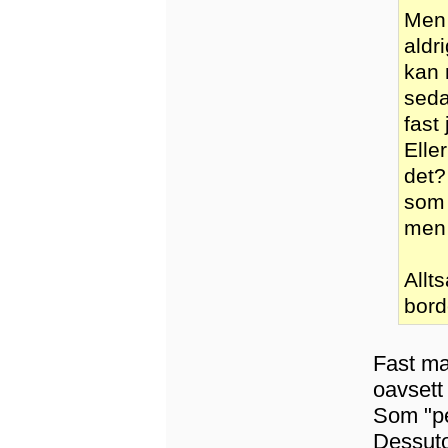
Men 
aldr
kan 
seda
fast
Elle
det?
som 
men 
Allt
bord
Fast ma
oavsett
Som "pe
Dessuto