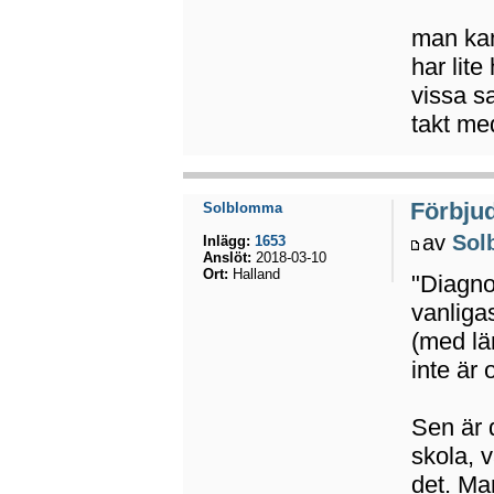
man kan
har lit
vissa sa
takt me
Förbju
Solblomma
av
Sol
Inlägg:
1653
Anslöt:
2018-03-10
Ort:
Halland
"Diagno
vanliga
(med läm
inte är
Sen är 
skola, 
det. Ma