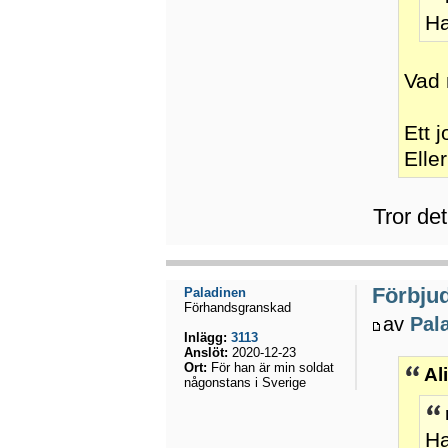
Ha
Vad 
Ett 
Elle
Tror det
Förbju
Paladinen
Förhandsgranskad
av
Pal
Inlägg:
3113
Anslöt:
2020-12-23
Ort:
För han är min soldat
Al
någonstans i Sverige
Ha