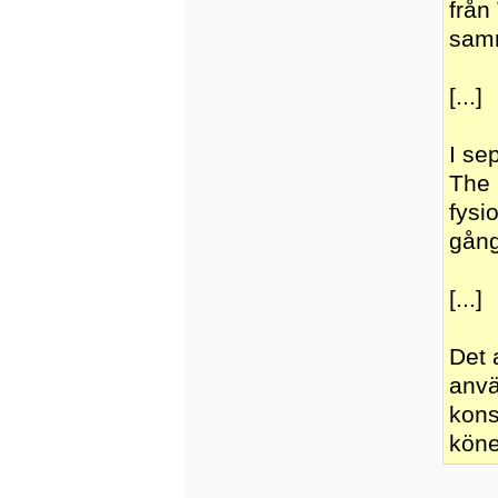
från
samm
[...]
I se
The 
fysi
gång
[...]
Det 
anvä
kons
köne