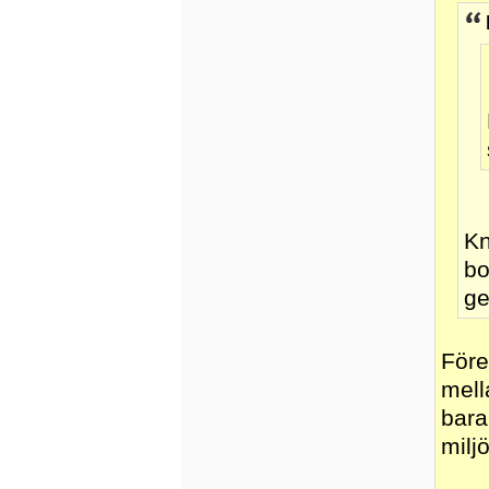
Kn
bo
ge
Före
mell
bara
miljö