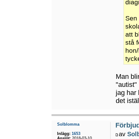
diag
Sen 
skol
att 
stå 
hon/
tyck
Man bli
"autist
jag har
det istä
Förbju
Solblomma
av
Sol
Inlägg:
1653
Anslöt:
2018-03-10