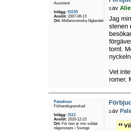
Assistent
av
Ali
Inlägg:
53155
Anslöt:
2007-08-13
Jag min
Ort:
Mellansvenska låglandet
stenen 
besökan
förgäves
tomt. M
nyckeln
Vet int
romer. M
Förbju
Paladinen
Förhandsgranskad
av
Pal
Inlägg:
3113
Anslöt:
2020-12-23
Ort:
För han är min soldat
Vi
någonstans i Sverige