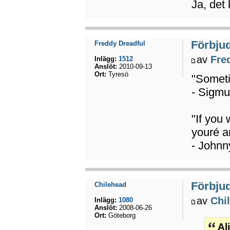
Ja, det
Förbju
Freddy Dreadful
av
Fre
Inlägg:
1512
Anslöt:
2010-09-13
Ort:
Tyresö
"Sometim
- Sigmu
"If you 
youré a
- Johnn
Förbju
Chilehead
av
Chi
Inlägg:
1080
Anslöt:
2008-06-26
Ort:
Göteborg
Al