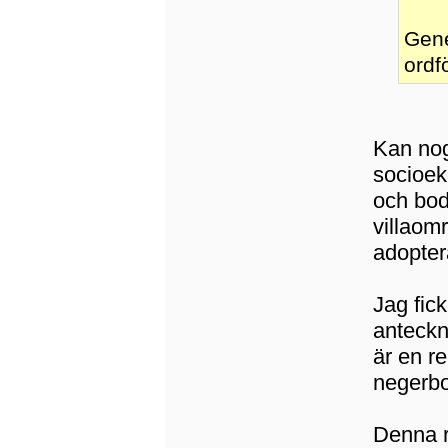
Gene
ordf
Kan nog
socioek
och bod
villaom
adopter
Jag fic
anteckn
är en r
negerbo
Denna r