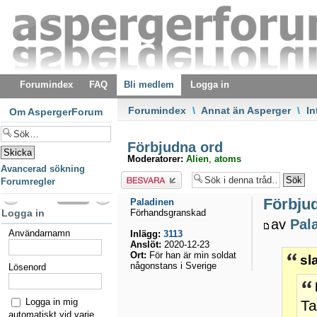
Forumindex
FAQ
Bli medlem
Logga in
Forumindex
\
Annat än Asperger
\
In
Om AspergerForum
Förbjudna ord
Moderatorer:
Alien
,
atoms
Avancerad sökning
Besvara
Forumregler
Förbju
Paladinen
Logga in
Förhandsgranskad
av
Pal
Användarnamn
Inlägg:
3113
Anslöt:
2020-12-23
Ort:
För han är min soldat
sl
någonstans i Sverige
Lösenord
Logga in mig
Ta
automatiskt vid varje