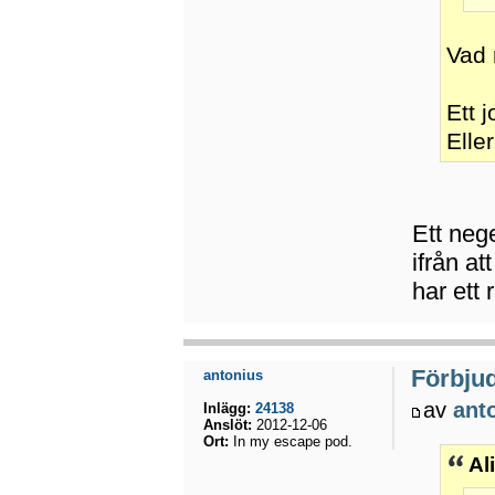
Vad 
Ett 
Elle
Ett neg
ifrån at
har ett 
Förbju
antonius
av
ant
Inlägg:
24138
Anslöt:
2012-12-06
Ort:
In my escape pod.
Al