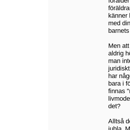
förälder
föräldr
känner b
med din
barnets
Men att
aldrig h
man int
juridisk
har någo
bara i 
finnas 
livmoder
det?
Alltså 
jubla. M