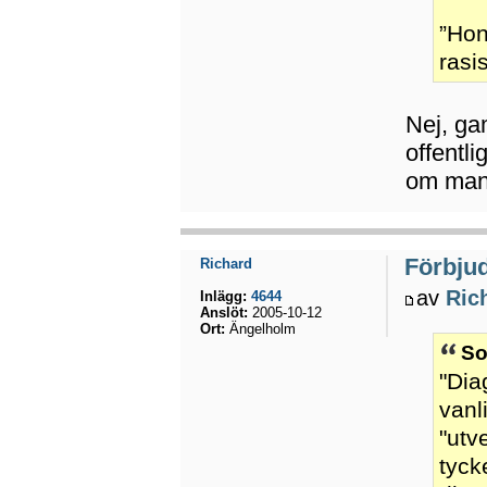
”Hon
rasis
Nej, ga
offentli
om man 
Förbju
Richard
av
Ric
Inlägg:
4644
Anslöt:
2005-10-12
Ort:
Ängelholm
So
"Dia
vanl
"utv
tyck