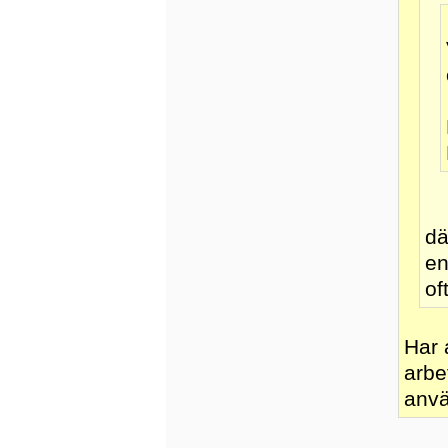
dä
en
of
Har 
arbe
anvä