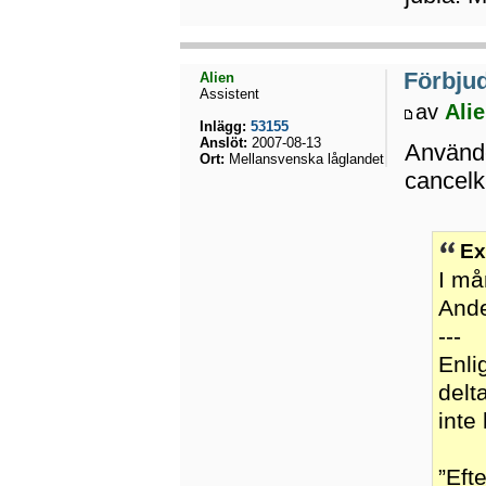
Förbju
Alien
Assistent
av
Ali
Inlägg:
53155
Anslöt:
2007-08-13
Använder
Ort:
Mellansvenska låglandet
cancelku
Ex
I må
Ande
---
Enli
delt
inte
”Eft