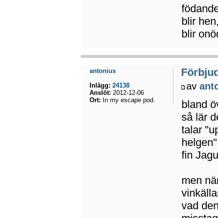
födande
blir hen
blir onö
Förbju
antonius
av
ant
Inlägg:
24138
Anslöt:
2012-12-06
Ort:
In my escape pod.
bland ö
så lär d
talar "u
helgen",
fin Jag
men när
vinkäll
vad den