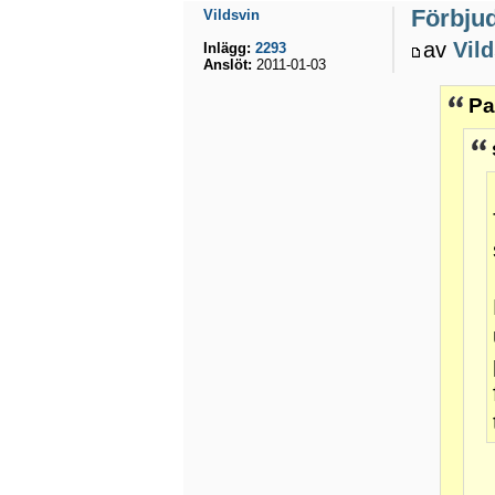
Förbju
Vildsvin
av
Vil
Inlägg:
2293
Anslöt:
2011-01-03
Pa