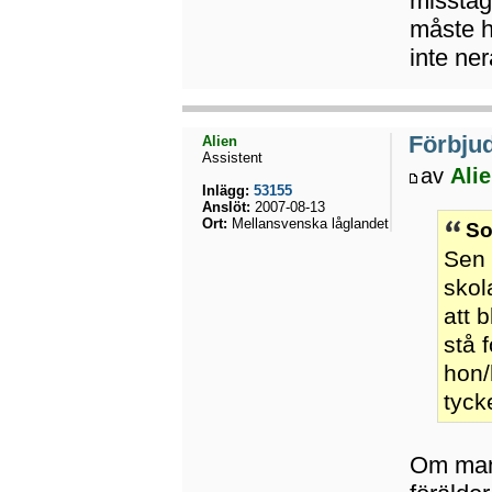
misstag
måste h
inte nerå
Förbju
Alien
Assistent
av
Ali
Inlägg:
53155
Anslöt:
2007-08-13
Ort:
Mellansvenska låglandet
So
Sen 
skol
att 
stå 
hon/
tyck
Om man 