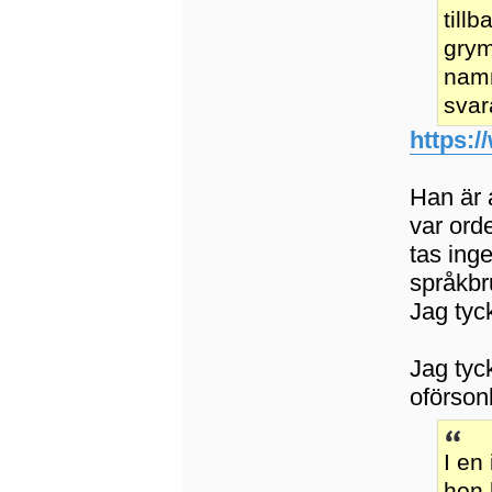
till
grym
namn
svar
https:/
Han är 
var ord
tas ing
språkbr
Jag tyck
Jag tyc
oförsonl
I en
hon 