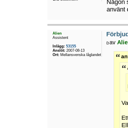
Någon s
använt 
Förbju
Alien
Assistent
av
Ali
Inlägg:
53155
Anslöt:
2007-08-13
Ort:
Mellansvenska låglandet
an
Va
Et
El