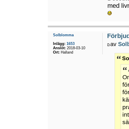
med liv
Förbju
Solblomma
av
Sol
Inlägg:
1653
Anslöt:
2018-03-10
Ort:
Halland
So
Om
fö
fö
kä
pr
in
sä