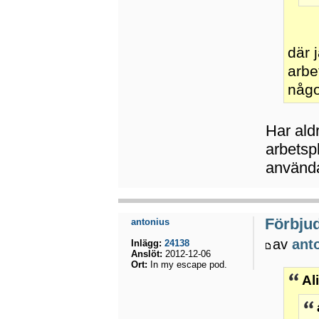
där 
arbe
någo
Har aldr
arbetspl
använda
Förbju
antonius
av
ant
Inlägg:
24138
Anslöt:
2012-12-06
Ort:
In my escape pod.
Al