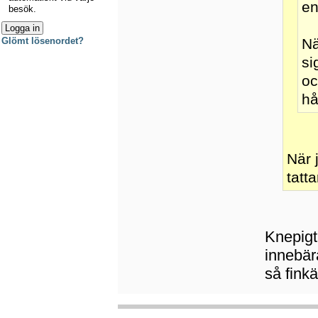
en
besök.
Glömt lösenordet?
Nä
si
oc
hå
När 
tatta
Knepigt 
innebär
så fink