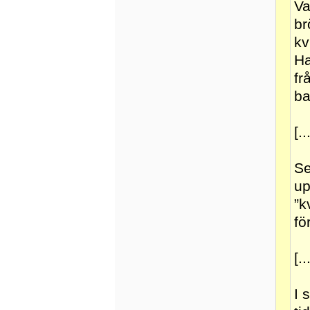
Va
br
kv
Ha
fr
ba
[..
Se
up
”k
fö
[..
I 