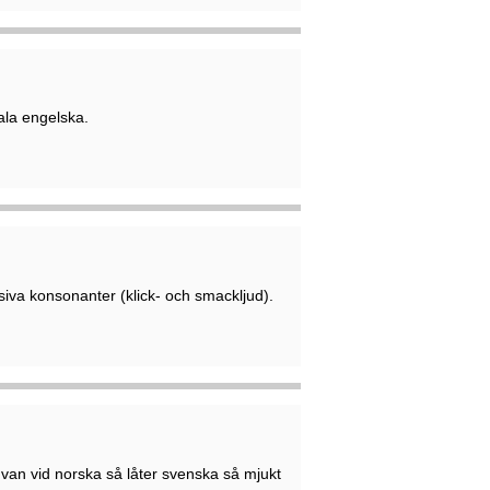
ala engelska.
iva konsonanter (klick- och smackljud).
r van vid norska så låter svenska så mjukt