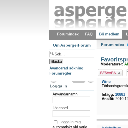
Forumindex
FAQ
Bli medlem
L
Forumindex
\
Om AspergerForum
Favoritspr
Moderatorer:
Al
Avancerad sökning
Besvara
Forumregler
Wine
Logga in
Förhandsgrans
Användarnamn
Inlägg:
10883
Anslöt:
2010-12
Lösenord
Logga in mig
automatiskt vid varje