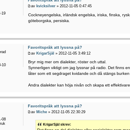
av
kvicksilver
» 2012-11-05 0:47:45
-19
Cockneyengelska, irländsk engelska, iriska, finska, rys
göteborgska, persiska.
Favoritspråk att lyssna på?
erad
av
KrigarSjäl
» 2012-11-05 3:49:12
Bryr mig mer om dialekter, röster och uttal.
-10
Synnerligen viktigt om jag lyssnar på radio. Det finns en
låter som ett segdraget kvidande och då stängs burken
Andra dialekter kan höja nivån och skapa ett effektivar
Favoritspråk att lyssna på?
av
Miche
» 2012-11-05 22:30:29
-08
ruk
KrigarSjäl skrev: