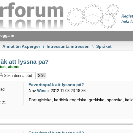
Regist
hela f
ogga in
Annat än Asperger
\
Intressanta intressen
\
Språket
åk att lyssna på?
ien
,
atoms
Favoritspråk att lyssna på?
kad
av
Wine
» 2012-11-03 23:18:36
Portugisiska, karibisk engelska, grekiska, spanska, ital
-21
Favoritspråk att lyssna på?