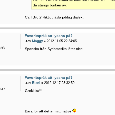
Det finns en del dialekter eller sociolekter som m
då stängs burken av.
Carl Bildt? Riktigt jävla jobbig dialekt!
Favoritspråk att lyssna på?
av
Moggy
» 2012-11-05 22:34:05
-25
Spanska från Sydamerika låter nice.
Favoritspråk att lyssna på?
av
Eleni
» 2012-12-17 23:32:59
-17
Grekiska!!!
Bara för att det är mitt native