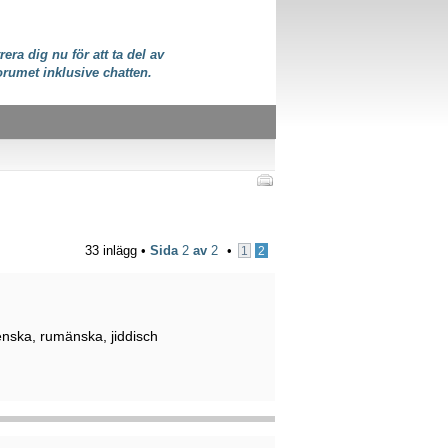
rera dig nu för att ta del av
orumet inklusive chatten.
33 inlägg •
Sida
2
av
2
•
1
2
ienska, rumänska, jiddisch