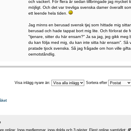
och vackert. För flera år sedan tillbringade jag mycket t
möjligt. Och det var trevliga svenska damer överallt s
ett leende hela tiden.
Jag minns en berusad svensk tjej som hittade mig sitta
berusad och hade tappat bort mig lite. Och förlorat de 
"tjenare, sitter du här ensam?" Ja sa jag, jeg gikk meg
du kan följa med mig, du kan inte sitta här ensam". Så 
pratade tjock svenska. Så jag frågade om hon ville gift
oemotståndlig.
Visa inlägg nyare än:
Sortera efter
åket
e
e online: Inga medlemmar, inga dolda och 3 gäster. Flest online samtidigt:
4