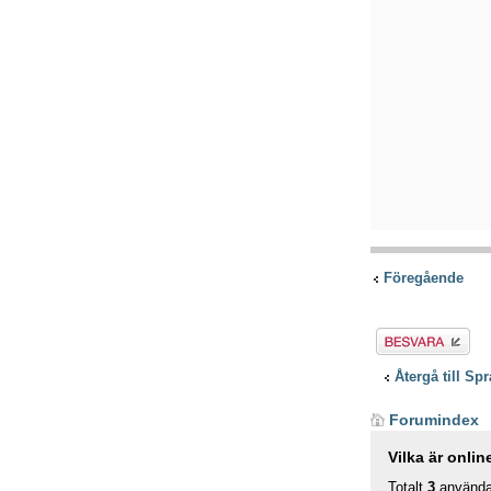
Föregående
Besvara
Återgå till Spr
Forumindex
Vilka är onlin
Totalt
3
användar