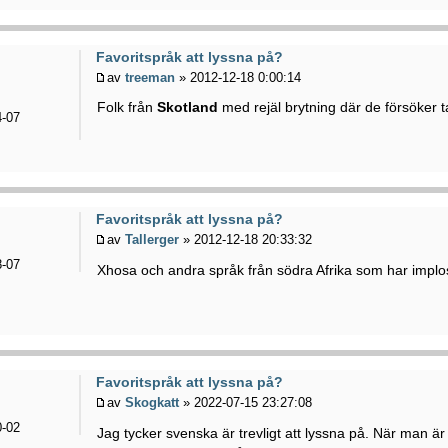
Favoritspråk att lyssna på?
av
treeman
» 2012-12-18 0:00:14
Folk från
Skotland
med rejäl brytning där de försöker t
-07
Favoritspråk att lyssna på?
av
Tallerger
» 2012-12-18 20:33:32
-07
Xhosa och andra språk från södra Afrika som har implos
Favoritspråk att lyssna på?
av
Skogkatt
» 2022-07-15 23:27:08
-02
Jag tycker svenska är trevligt att lyssna på. När man ä