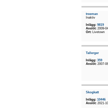
treeman
Inaktiv
Inlägg:
9819
Anslöt:
2009-04
Ort:
Livetown
Tallerger
Inlägg:
359
Anslöt:
2007-08
Skogkatt
Inlägg:
10446
Anslöt:
2021-10