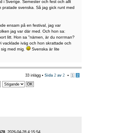
id i Sverige. Semester och fest och allt
om pratade svenska. Så jag gick runt med
nde ensam på en festival, jag var
folken jag var där med. Och hon sa:
 bort litt. Hon sa "nämen, är du norrman?
vi vacklade iväg och hon skrattade och
a sig med mig.
Svenska är lite
33 inlägg •
Sida
2
av
2
•
1
2
578
, 2026-04-28 4:15:54