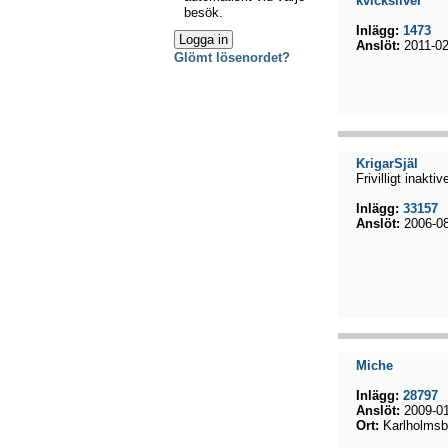
kvicksilver
besök.
Inlägg:
1473
Anslöt:
2011-02
Glömt lösenordet?
KrigarSjäl
Frivilligt inaktiv
Inlägg:
33157
Anslöt:
2006-08
Miche
Inlägg:
28797
Anslöt:
2009-01
Ort:
Karlholmsb