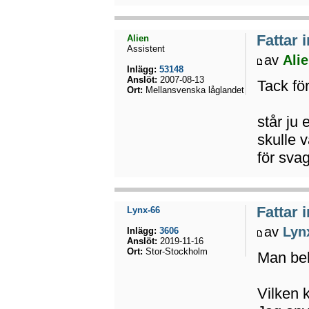
Fattar 
Alien
Assistent
av
Ali
Inlägg:
53148
Anslöt:
2007-08-13
Tack för
Ort:
Mellansvenska låglandet
står ju 
skulle v
för svag
Fattar 
Lynx-66
av
Lyn
Inlägg:
3606
Anslöt:
2019-11-16
Ort:
Stor-Stockholm
Man beh
Vilken 