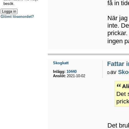
få in ti
besök.
När jag
Glömt lösenordet?
inte. De
prickar.
ingen p
Fattar 
Skogkatt
av
Sko
Inlägg:
10440
Anslöt:
2021-10-02
Al
Det s
prick
Det bruk