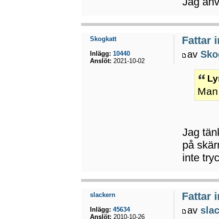
Jag an
Fattar 
Skogkatt
av
Sko
Inlägg:
10440
Anslöt:
2021-10-02
Ly
Man 
Jag tän
på skär
inte try
Fattar 
slackern
av
sla
Inlägg:
45634
Anslöt:
2010-10-26