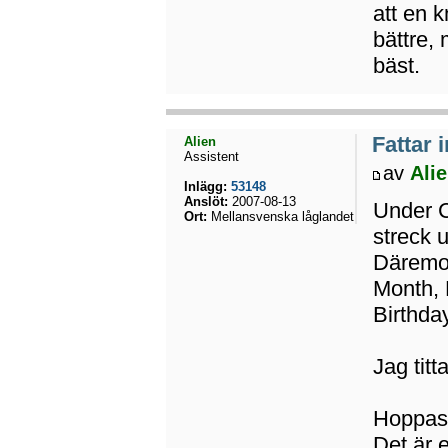
att en 
bättre,
bäst.
Fattar 
Alien
Assistent
av
Ali
Inlägg:
53148
Anslöt:
2007-08-13
Under C
Ort:
Mellansvenska låglandet
streck u
Däremot
Month, 
Birthday
Jag titt
Hoppas i
Det är