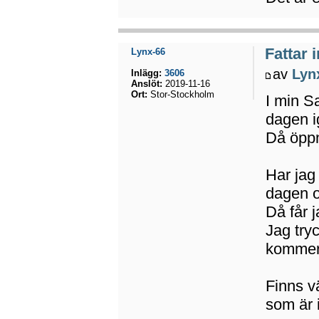
Fattar 
Lynx-66
av
Lyn
Inlägg:
3606
Anslöt:
2019-11-16
Ort:
Stor-Stockholm
I min S
dagen i
Då öppn
Har jag
dagen o
Då får 
Jag tryc
kommer 
Finns v
som är 