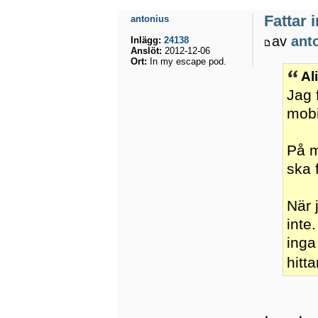
Fattar 
antonius
av
ant
Inlägg:
24138
Anslöt:
2012-12-06
Ort:
In my escape pod.
Al
Jag 
mobi
På m
ska f
När 
inte.
inga
hitt