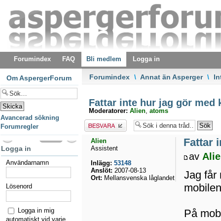
Forumindex
FAQ
Bli medlem
Logga in
Forumindex
\
Annat än Asperger
\
In
Om AspergerForum
Fattar inte hur jag gör med 
Moderatorer:
Alien
,
atoms
Avancerad sökning
Besvara
Forumregler
Fattar 
Alien
Logga in
Assistent
av
Ali
Användarnamn
Inlägg:
53148
Anslöt:
2007-08-13
Jag får 
Ort:
Mellansvenska låglandet
mobile
Lösenord
Logga in mig
På mobil
automatiskt vid varje