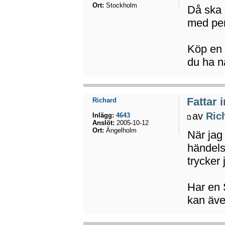
Ort:
Stockholm
Då ska 
med pen
Köp en 
du ha nå
Fattar 
Richard
av
Ric
Inlägg:
4643
Anslöt:
2005-10-12
Ort:
Ängelholm
När jag 
händels
trycker
Har en 
kan även