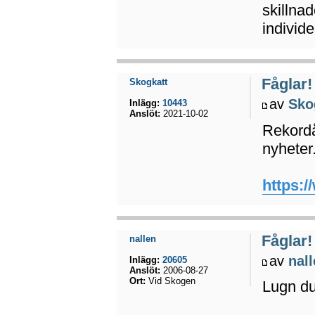
skillnad
individ
Fåglar!
Skogkatt
av
Sko
Inlägg:
10443
Anslöt:
2021-10-02
Rekordå
nyheter
https:/
Fåglar!
nallen
av
nal
Inlägg:
20605
Anslöt:
2006-08-27
Ort:
Vid Skogen
Lugn du