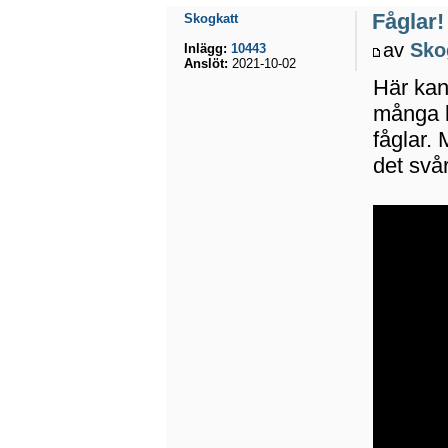
Fåglar!
Skogkatt
av
Sko
Inlägg:
10443
Anslöt:
2021-10-02
Här kan
många l
fåglar. 
det svår