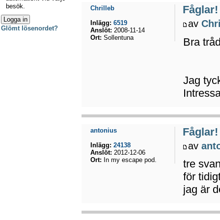
besök.
Fåglar!
Chrilleb
av
Chri
Inlägg:
6519
Glömt lösenordet?
Anslöt:
2008-11-14
Ort:
Sollentuna
Bra tråd
Jag tyc
Intressa
Fåglar!
antonius
av
ant
Inlägg:
24138
Anslöt:
2012-12-06
Ort:
In my escape pod.
tre sva
för tidi
jag är d