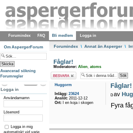
Forumindex
FAQ
Bli medlem
Logga in
Forumindex
\
Annat än Asperger
\
In
Om AspergerForum
Fåglar!
Moderatorer:
Alien
,
atoms
Avancerad sökning
Besvara
Forumregler
Fåglar!
Huggorm
Logga in
av
Hug
Inlägg:
23624
Användarnamn
Anslöt:
2011-12-12
Ort:
I en koja i skogen
Fyra fåg
Lösenord
Logga in mig
automatiskt vid varje