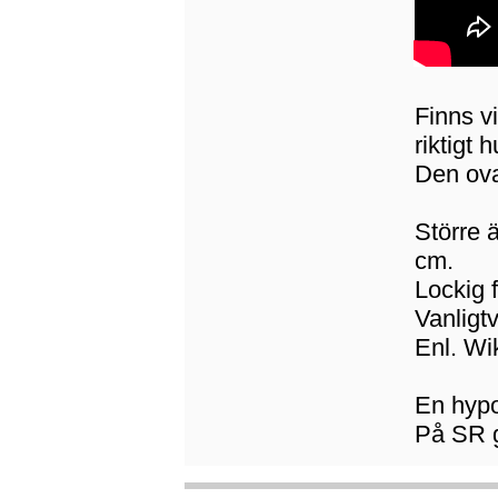
Finns v
riktigt 
Den ova
Större 
cm.
Lockig fr
Vanligt
Enl. Wik
En hypot
På SR g