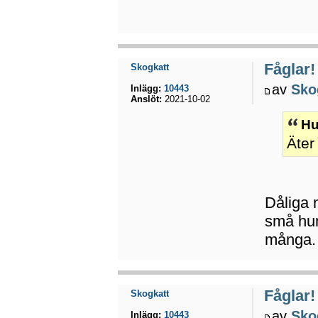
Fåglar!
Skogkatt
av
Sko
Inlägg:
10443
Anslöt:
2021-10-02
Hu
Äter
Dåliga 
små hu
många. 
Fåglar!
Skogkatt
av
Sko
Inlägg:
10443