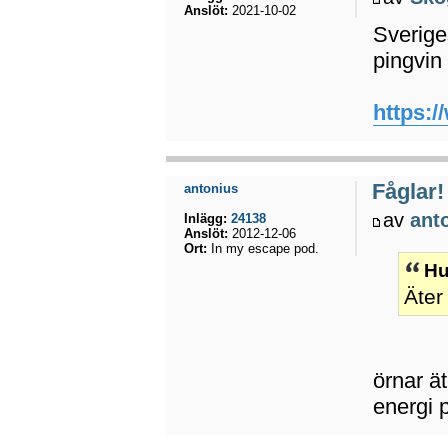
Anslöt:
2021-10-02
Sverige
pingvin
https:/
Fåglar!
antonius
av
ant
Inlägg:
24138
Anslöt:
2012-12-06
Ort:
In my escape pod.
Hu
Äter
örnar ä
energi p