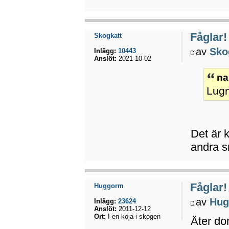
Fåglar!
Skogkatt
av
Sko
Inlägg:
10443
Anslöt:
2021-10-02
na
Lugn
Det är 
andra 
Fåglar!
Huggorm
av
Hug
Inlägg:
23624
Anslöt:
2011-12-12
Ort:
I en koja i skogen
Äter do