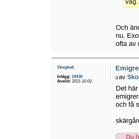
väg.
Och änd
nu. Exo
ofta av 
Emigrer
Skogkatt
av
Sko
Inlägg:
10436
Anslöt:
2021-10-02
Det här 
emigrer
och få s
skärgår
Du ha