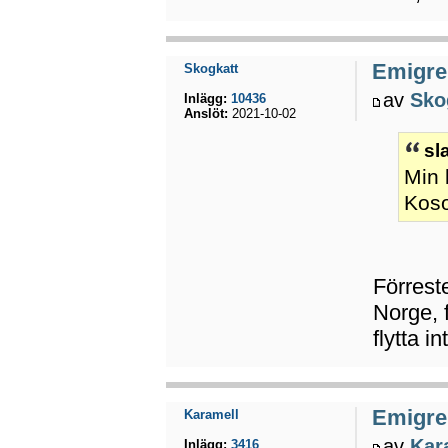
Emigrer
Skogkatt
av
Sko
Inlägg:
10436
Anslöt:
2021-10-02
sl
Min 
Koso
Förreste
Norge, f
flytta i
Emigrer
Karamell
av
Kar
Inlägg:
3416