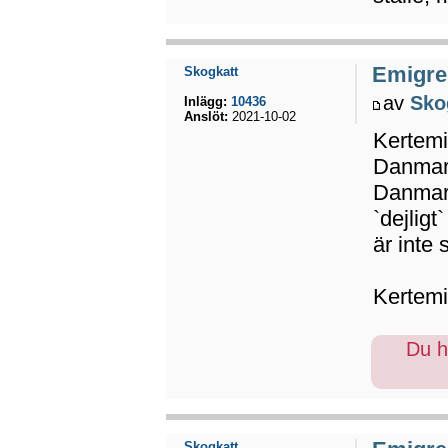
Emigrer
Skogkatt
av
Sko
Inlägg:
10436
Anslöt:
2021-10-02
Kertemin
Danmark
Danmark
`dejligt
är inte 
Kertemi
Du ha
Skogkatt