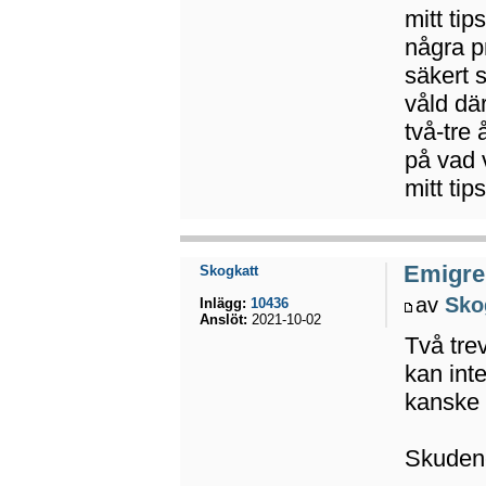
mitt tip
några p
säkert 
våld dä
två-tre
på vad 
mitt tip
Emigrer
Skogkatt
av
Sko
Inlägg:
10436
Anslöt:
2021-10-02
Två tre
kan int
kanske 
Skuden