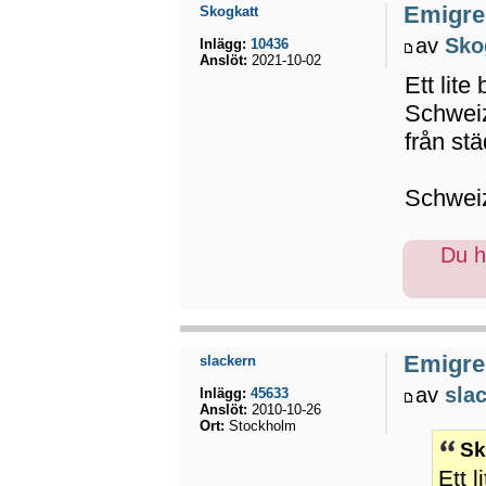
Emigrer
Skogkatt
av
Sko
Inlägg:
10436
Anslöt:
2021-10-02
Ett lite
Schweiz
från st
Schweiz
Du ha
Emigrer
slackern
av
sla
Inlägg:
45633
Anslöt:
2010-10-26
Ort:
Stockholm
Sk
Ett 