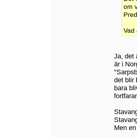
om v
Pred
Vad 
Ja, det 
är i No
"Sarpsbo
det blir
bara bl
fortfara
Stavange
Stavange
Men en r