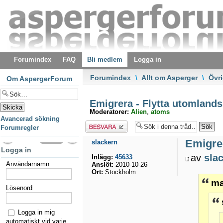
Forumindex
FAQ
Bli medlem
Logga in
Forumindex
\
Allt om Asperger
\
Övri
Om AspergerForum
Emigrera - Flytta utomland
Moderatorer:
Alien
,
atoms
Avancerad sökning
Besvara
Forumregler
Emigrer
slackern
Logga in
av
sla
Inlägg:
45633
Användarnamn
Anslöt:
2010-10-26
Ort:
Stockholm
ma
Lösenord
Logga in mig
automatiskt vid varje