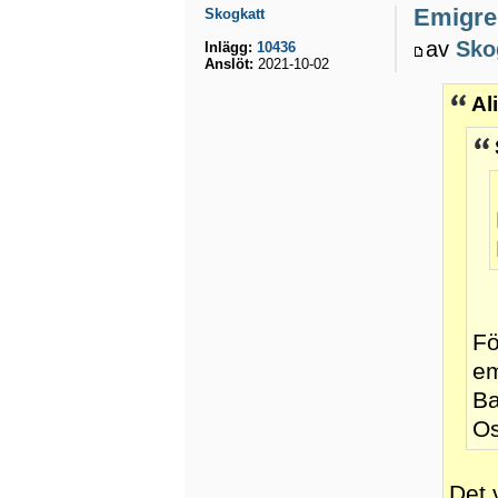
Emigrer
Skogkatt
av
Sko
Inlägg:
10436
Anslöt:
2021-10-02
Al
Fö
em
Ba
Os
Det 