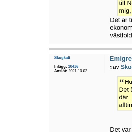
till 
mig,
Det är t
ekonomi
västfold
Emigrer
Skogkatt
av
Sko
Inlägg:
10436
Anslöt:
2021-10-02
Hu
Det 
där.
allt
Det var