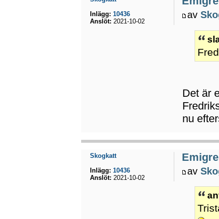
Emigrer
av
Sko
Inlägg:
10436
Anslöt:
2021-10-02
sl
Fred
Det är 
Fredrik
nu efte
Emigrer
Skogkatt
av
Sko
Inlägg:
10436
Anslöt:
2021-10-02
an
Tris