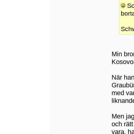
Sc
bort
Schw
Min bro
Kosovoa
När han
Graubün
med var
liknand
Men jag
och rät
vara, h