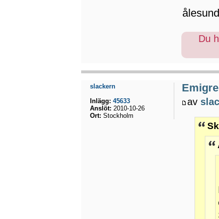
ålesund
Du ha
Emigrer
slackern
av
sla
Inlägg:
45633
Anslöt:
2010-10-26
Ort:
Stockholm
Sk