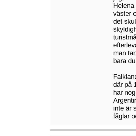
Helena ä
väster 
det skul
skyldig
turistmå
efterle
man tän
bara du 
Falklan
där på 
har nog
Argentin
inte är 
fåglar o