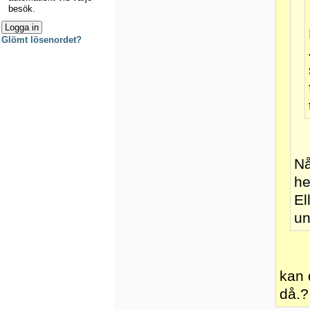
besök.
Glömt lösenordet?
Nå
he
El
un
kan 
då.