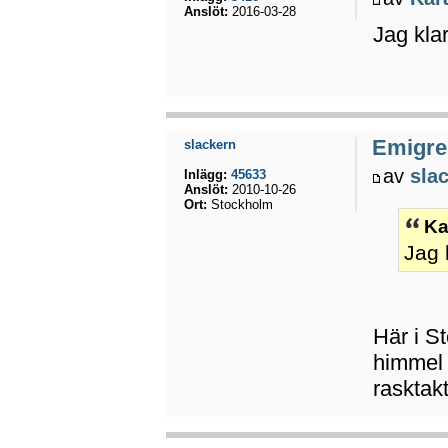
Anslöt:
2016-03-28
Jag klar
Emigrer
slackern
av
sla
Inlägg:
45633
Anslöt:
2010-10-26
Ort:
Stockholm
Ka
Jag 
Här i S
himmel 
rasktakt