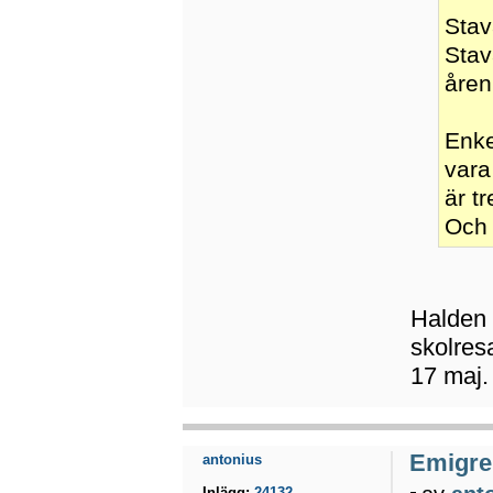
Stav
Stav
åren
Enke
vara
är t
Och 
Halden ä
skolres
17 maj
Emigrer
antonius
Inlägg:
24132