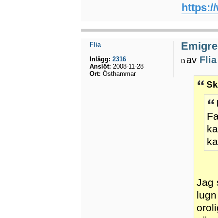
https:
Emigrer
Flia
av
Flia
Inlägg:
2316
Anslöt:
2008-11-28
Ort:
Östhammar
Sk
Fa
ka
ka
Jag 
lugn
oroli