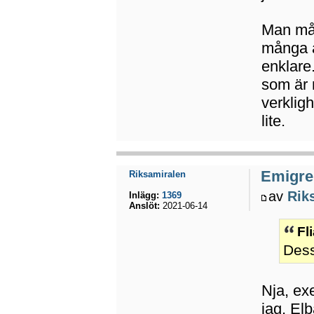
Man må
många a
enklare.
som är 
verkligh
lite.
Emigrer
Riksamiralen
av
Rik
Inlägg:
1369
Anslöt:
2021-06-14
Fl
Dess
Nja, ex
jag, Elb