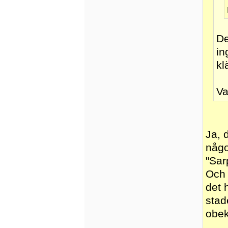
De
in
kl
Va
Ja, 
någo
"Sar
Och 
det 
stad
obe