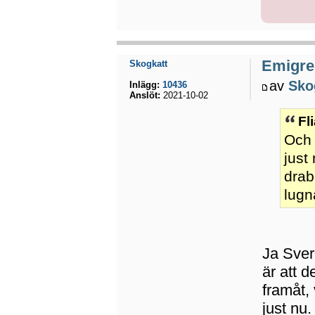
Emigrer
Skogkatt
av
Sko
Inlägg:
10436
Anslöt:
2021-10-02
Fl
Och 
just
drab
lugna
Ja Sver
är att d
framåt, 
just nu.