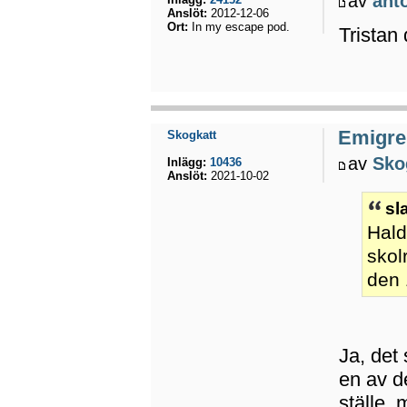
av
ant
Anslöt:
2012-12-06
Ort:
In my escape pod.
Tristan 
Emigrer
Skogkatt
av
Sko
Inlägg:
10436
Anslöt:
2021-10-02
sl
Hald
skol
den 
Ja, det
en av de
ställe, 