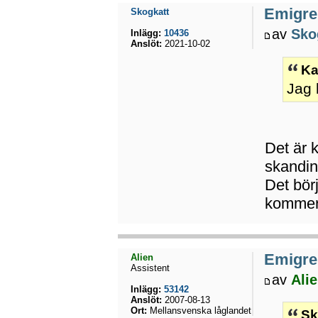
Emigrer
Skogkatt
av
Sko
Inlägg:
10436
Anslöt:
2021-10-02
Ka
Jag 
Det är k
skandina
Det börj
kommer 
Emigrer
Alien
Assistent
av
Ali
Inlägg:
53142
Anslöt:
2007-08-13
Ort:
Mellansvenska låglandet
Sk