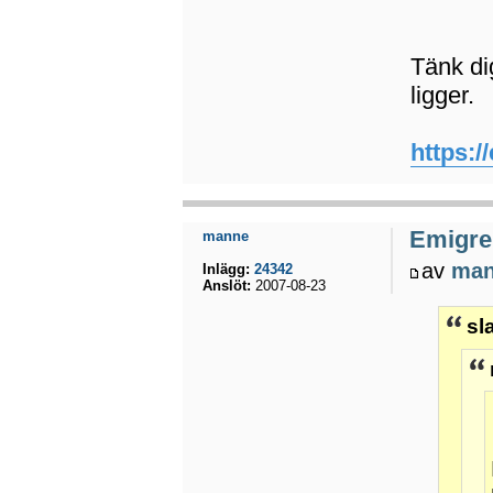
Tänk di
ligger.
https:/
Emigrer
manne
av
ma
Inlägg:
24342
Anslöt:
2007-08-23
sl