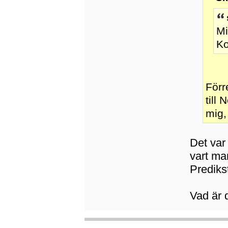
Mi
Ko
Förr
till 
mig,
Det var 
vart man
Predikst
Vad är d