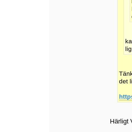
ka
li
Tänk
det l
http
Härligt 