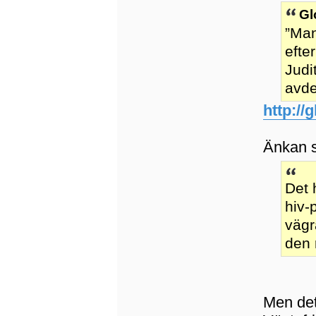
Gl
”Man
efte
Judi
avde
http://g
Änkan s
Det 
hiv-
vägr
den 
Men det