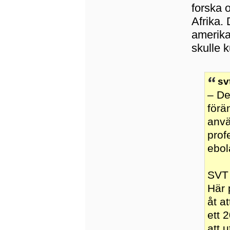
forska 
Afrika.
amerikan
skulle 
sv
– De
förä
anvä
prof
ebol
SVT 
Här 
åt a
ett 
att 