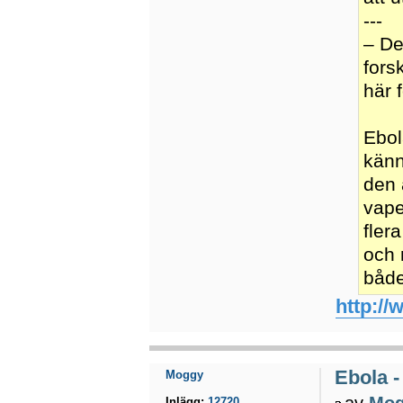
---
– De
fors
här 
Ebol
känn
den 
vape
fler
och 
både
http://
Ebola -
Moggy
av
Mo
Inlägg:
12720