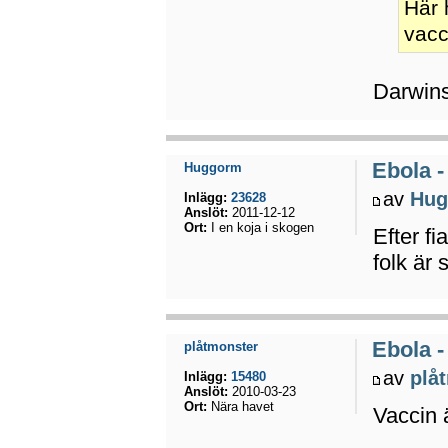
Här 
vacc
Darwins 
Ebola -
Huggorm
av
Hug
Inlägg:
23628
Anslöt:
2011-12-12
Ort:
I en koja i skogen
Efter fi
folk är 
Ebola -
plåtmonster
av
plå
Inlägg:
15480
Anslöt:
2010-03-23
Ort:
Nära havet
Vaccin 