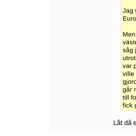
Jag t
Euro
Men 
väst
såg 
utro
var 
vill
gjor
går 
till 
fick
Låt då 