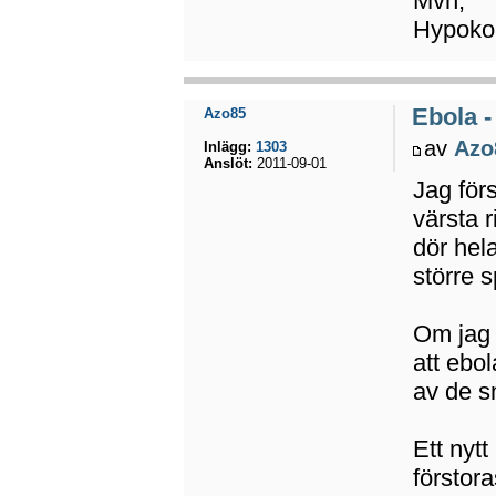
Mvh,
Hypokon
Ebola -
Azo85
av
Azo
Inlägg:
1303
Anslöt:
2011-09-01
Jag förs
värsta 
dör hel
större 
Om jag i
att ebol
av de sm
Ett nytt
förstor