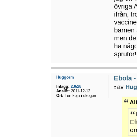
övriga A
ifrån, t
vacciner
barnen s
men de 
ha något
sprutor!
Ebola -
Huggorm
av
Hug
Inlägg:
23628
Anslöt:
2011-12-12
Ort:
I en koja i skogen
Al
Ef
om