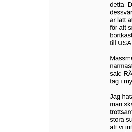
detta. 
dessvärr
är lätt 
för att 
bortkast
till USA
Massmed
närmast
sak: RÄ
tag i my
Jag hat
man ska
tröttsam
stora s
att vi i