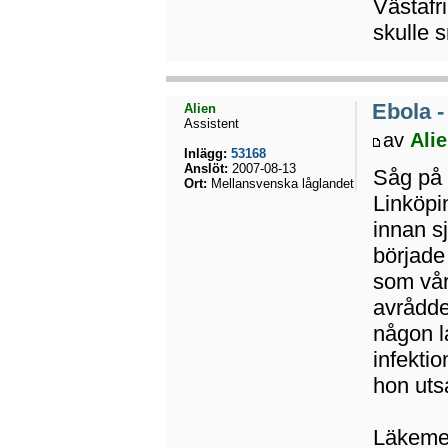
Västafri
skulle 
Ebola -
Alien
Assistent
av
Ali
Inlägg:
53168
Anslöt:
2007-08-13
Såg på 
Ort:
Mellansvenska låglandet
Linköpi
innan s
började
som vår
avrådde
någon l
infektio
hon uts
Läkemed