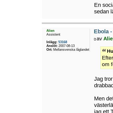
En soci
sedan lä
Ebola -
Alien
Assistent
av
Ali
Inlägg:
53168
Anslöt:
2007-08-13
Ort:
Mellansvenska låglandet
Hu
Efte
om f
Jag tror
drabbad
Men det
västerl
jag ett 