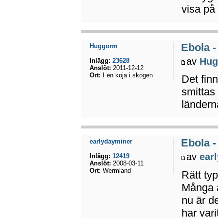
visa på
Ebola -
Huggorm
av
Hug
Inlägg:
23628
Anslöt:
2011-12-12
Ort:
I en koja i skogen
Det finn
smittas
ländern
Ebola -
earlydayminer
av
ear
Inlägg:
12419
Anslöt:
2008-03-11
Ort:
Wermland
Rätt ty
Många a
nu är d
har vari