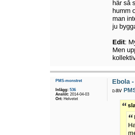
här så 
humm o
man inte
ju bygg
Edit
: M
Men upp
kollekt
Ebola -
PMS-monstret
av
PMS
Inlägg:
536
Anslöt:
2014-04-03
Ort:
Helvetet
sl
Ha
me