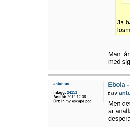
Ja b
lös
Man får
med sig 
Ebola -
antonius
av
ant
Inlägg:
24151
Anslöt:
2012-12-06
Ort:
In my escape pod.
Men det
är analf
despera