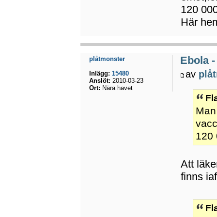
120 000
Här hem
Ebola -
plåtmonster
av
plå
Inlägg:
15480
Anslöt:
2010-03-23
Ort:
Nära havet
Fl
Man 
vacc
120 
Att läke
finns iaf
Fl