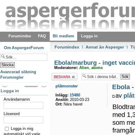
Forumindex
FAQ
Bli medlem
Logga in
Forumindex
\
Annat än Asperger
\
T
Om AspergerForum
Ebola/marburg - inget vaccin
Moderatorer:
Alien
,
atoms
Avancerad sökning
Besvara
Forumregler
Ebola -
plåtmonster
Logga in
av
plå
Inlägg:
15480
Användarnamn
Anslöt:
2010-03-23
Ort:
Nära havet
Blodtra
med 1,3
Lösenord
som me
Logga in mig
framgån
automatiskt vid varje