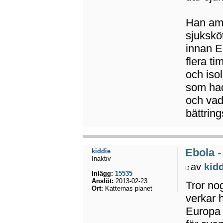
Han ame
sjukskö
innan E
flera t
och iso
som had
och vad 
bättrin
Ebola -
kiddie
Inaktiv
av
kid
Inlägg:
15535
Anslöt:
2013-02-23
Tror no
Ort:
Katternas planet
verkar 
Europa t