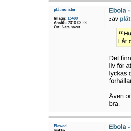
Ebola -
plåtmonster
av
plå
Inlägg:
15480
Anslöt:
2010-03-23
Ort:
Nära havet
Hu
Låt 
Det finn
liv för
lyckas 
förhåll
Även om
bra.
Ebola -
Flawed
Inaktiv