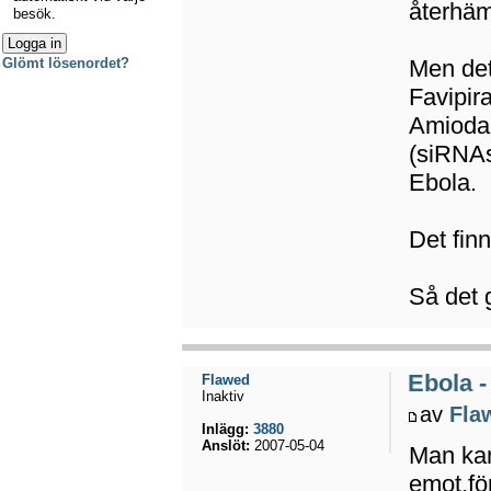
återhäm
besök.
Men det
Glömt lösenordet?
Favipir
Amiodar
(siRNAs
Ebola.
Det fin
Så det 
Ebola -
Flawed
Inaktiv
av
Fla
Inlägg:
3880
Anslöt:
2007-05-04
Man kan
emot,för