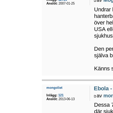
Anslöt:
2007-01-25
Undrar h
hanterb
över he
USA ell
sjukhus
Den per
själva b
Känns so
Ebola -
mongoliet
av
mon
Inlägg:
121
Anslöt:
2013-06-13
Dessa 7
där sju