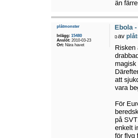
än färr
Ebola -
plåtmonster
av
plå
Inlägg:
15480
Anslöt:
2010-03-23
Ort:
Nära havet
Risken 
drabbad
magisk 
Därefte
att sju
vara beg
För Euro
beredsk
på SVT1 
enkelt 
för fly