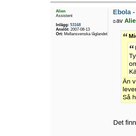
Ebola -
Alien
Assistent
av
Ali
Inlägg:
53168
Anslöt:
2007-08-13
Ort:
Mellansvenska låglandet
Mi
Ty
om
Kä
Än v
leve
Så h
Det finn