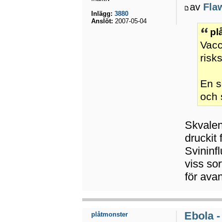
av
Fla
Inlägg:
3880
Anslöt:
2007-05-04
pl
Vacc
risk
En s
och 
Skvalen
druckit
Svininf
viss so
för avan
Ebola -
plåtmonster