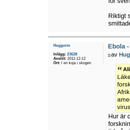
för sve
Riktigt 
smittad
Ebola -
Huggorm
av
Hug
Inlägg:
23628
Anslöt:
2011-12-12
Ort:
I en koja i skogen
Al
Läke
fors
Afri
amer
viru
Hur är 
forsknin