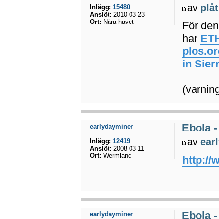
av
plå
Inlägg:
15480
Anslöt:
2010-03-23
Ort:
Nära havet
För den
har
ET
plos.or
in Sier
(varnin
Ebola -
earlydayminer
av
ear
Inlägg:
12419
Anslöt:
2008-03-11
Ort:
Wermland
http://
Ebola -
earlydayminer