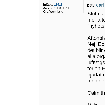
av
ear
Inlägg:
12419
Anslöt:
2008-03-11
Ort:
Wermland
Sluta lä
mer aft
"nyhetss
Aftonbla
Nej, Ebo
det blir
alla or
luftvägs
för än 
hjärtat 
men det 
Calm the